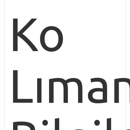
Ko
Lıman