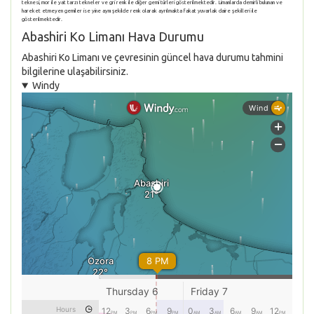
teknesi, mor ile yat tarzı tekneler ve gri renk ile diğer gemi türleri gösterilmektedir. Limanlarda demirli bulunan ve
hareket etmeyen gemiler ise yine aynı şekilde renk olarak ayrılmakta fakat yuvarlak daire şekilleri ile
gösterilmektedir.
Abashiri Ko Limanı Hava Durumu
Abashiri Ko Limanı ve çevresinin güncel hava durumu tahmini
bilgilerine ulaşabilirsiniz.
Windy