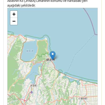
Abashiri Ko (JPABA) Limanının konumu ve haritadaki yeri
aşağıdaki şekildedir.
+
−