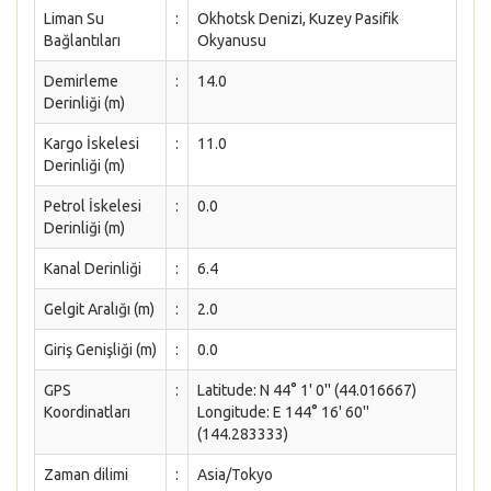
Liman Su
:
Okhotsk Denizi, Kuzey Pasifik
Bağlantıları
Okyanusu
Demirleme
:
14.0
Derinliği (m)
Kargo İskelesi
:
11.0
Derinliği (m)
Petrol İskelesi
:
0.0
Derinliği (m)
Kanal Derinliği
:
6.4
Gelgit Aralığı (m)
:
2.0
Giriş Genişliği (m)
:
0.0
GPS
:
Latitude: N 44° 1' 0'' (44.016667)
Koordinatları
Longitude: E 144° 16' 60''
(144.283333)
Zaman dilimi
:
Asia/Tokyo