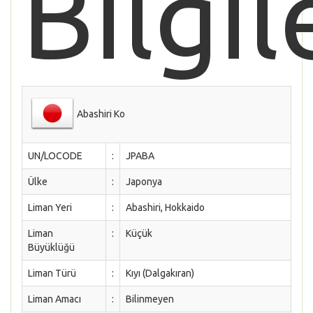
Bilgil
Abashiri Ko
UN/LOCODE
:
JPABA
Ülke
:
Japonya
Liman Yeri
:
Abashiri, Hokkaido
Liman
:
Küçük
Büyüklüğü
Liman Türü
:
Kıyı (Dalgakıran)
Liman Amacı
:
Bilinmeyen