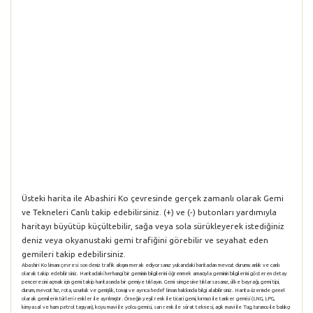
Üsteki harita ile Abashiri Ko çevresinde gerçek zamanlı olarak Gemi
ve Tekneleri Canlı takip edebilirsiniz. (+) ve (-) butonları yardımıyla
haritayı büyütüp küçültebilir, sağa veya sola sürükleyerek istediğiniz
deniz veya okyanustaki gemi trafiğini görebilir ve seyahat eden
gemileri takip edebilirsiniz.
Abashiri Ko limanı çevresi son deniz trafik akışını merak ediyorsanız yukarıdaki haritadan mevcut durumu anlık ve canlı
olarak takip edebilirsiniz. Haritadaki herhangi bir geminin bilgilerini öğrenmek amacıyla geminin bilgilerini gösteren detay
penceresini açmak için gemi takip haritasında bir gemiye tıklayın. Gemi simgesine tıklarsasanız, ülke bayrağı, gemi tipi,
durum, mevcut hız, rota, uzunluk ve genişlik, tonajı ve ayrıca hedef liman hakkında bilgi alabilirsiniz. Harita üzerinde genel
olarak gemilerin türleri renkler ile ayrılmıştır. Örneğin yeşil renk ile ticari gemi, kırmızı ile tanker gemisi (LNG, LPG,
kimyasal ve ham petrol taşıyan), koyu mavi ile yolcu gemisi, sarı renk ile sürat teknesi, açık mavi ile Tug, turuncu ile balıkçı