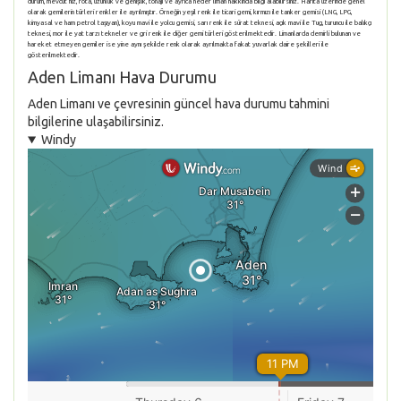
durum, mevcut hız, rota, uzunluk ve genişlik, tonajı ve ayrıca hedef liman hakkında bilgi alabilirsiniz. Harita üzerinde genel
olarak gemilerin türleri renkler ile ayrılmıştır. Örneğin yeşil renk ile ticari gemi, kırmızı ile tanker gemisi (LNG, LPG,
kimyasal ve ham petrol taşıyan), koyu mavi ile yolcu gemisi, sarı renk ile sürat teknesi, açık mavi ile Tug, turuncu ile balıkçı
teknesi, mor ile yat tarzı tekneler ve gri renk ile diğer gemi türleri gösterilmektedir. Limanlarda demirli bulunan ve
hareket etmeyen gemiler ise yine aynı şekilde renk olarak ayrılmakta fakat yuvarlak daire şekilleri ile
gösterilmektedir.
Aden Limanı Hava Durumu
Aden Limanı ve çevresinin güncel hava durumu tahmini
bilgilerine ulaşabilirsiniz.
Windy