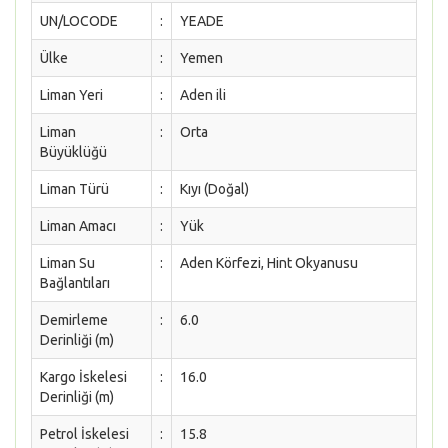
UN/LOCODE
:
YEADE
Ülke
:
Yemen
Liman Yeri
:
Aden ili
Liman
:
Orta
Büyüklüğü
Liman Türü
:
Kıyı (Doğal)
Liman Amacı
:
Yük
Liman Su
:
Aden Körfezi, Hint Okyanusu
Bağlantıları
Demirleme
:
6.0
Derinliği (m)
Kargo İskelesi
:
16.0
Derinliği (m)
Petrol İskelesi
:
15.8