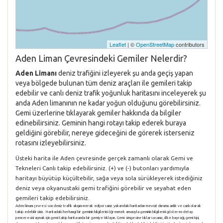
Leaflet
| ©
OpenStreetMap
contributors
Aden Liman Çevresindeki Gemiler Nelerdir?
Aden Limanı
deniz trafiğini izleyerek şu anda geçiş yapan
veya bölgede bulunan tüm deniz araçları ile gemileri takip
edebilir ve canlı deniz trafik yoğunluk haritasını inceleyerek şu
anda Aden limanının ne kadar yoğun olduğunu görebilirsiniz.
Gemi üzerlerine tıklayarak gemiler hakkında da bilgiler
edinebilirsiniz. Geminin hangi rotayı takip ederek buraya
geldiğini görebilir, nereye gideceğini de görerek isterseniz
rotasını izleyebilirsiniz.
Üsteki harita ile Aden çevresinde gerçek zamanlı olarak Gemi ve
Tekneleri Canlı takip edebilirsiniz. (+) ve (-) butonları yardımıyla
haritayı büyütüp küçültebilir, sağa veya sola sürükleyerek istediğiniz
deniz veya okyanustaki gemi trafiğini görebilir ve seyahat eden
gemileri takip edebilirsiniz.
Aden limanı çevresi son deniz trafik akışını merak ediyorsanız yukarıdaki haritadan mevcut durumu anlık ve canlı olarak
takip edebilirsiniz. Haritadaki herhangi bir geminin bilgilerini öğrenmek amacıyla geminin bilgilerini gösteren detay
penceresini açmak için gemi takip haritasında bir gemiye tıklayın. Gemi simgesine tıklarsasanız, ülke bayrağı, gemi tipi,