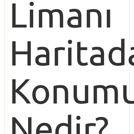
Limanı
Haritad
Konum
Nedir?