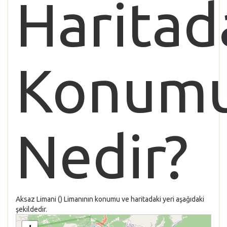
Haritad
Konum
Nedir?
Aksaz Limani () Limanının konumu ve haritadaki yeri aşağıdaki
şekildedir.