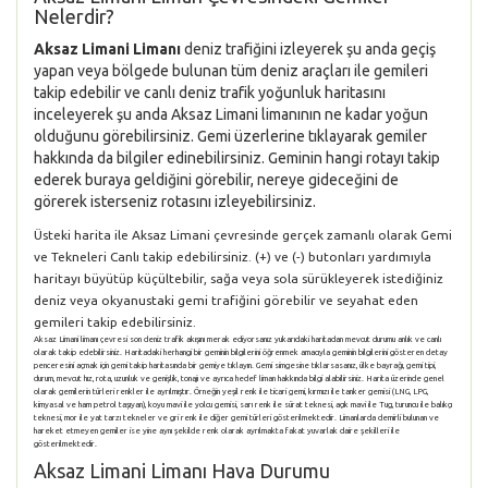
Nelerdir?
Aksaz Limani Limanı
deniz trafiğini izleyerek şu anda geçiş
yapan veya bölgede bulunan tüm deniz araçları ile gemileri
takip edebilir ve canlı deniz trafik yoğunluk haritasını
inceleyerek şu anda Aksaz Limani limanının ne kadar yoğun
olduğunu görebilirsiniz. Gemi üzerlerine tıklayarak gemiler
hakkında da bilgiler edinebilirsiniz. Geminin hangi rotayı takip
ederek buraya geldiğini görebilir, nereye gideceğini de
görerek isterseniz rotasını izleyebilirsiniz.
Üsteki harita ile Aksaz Limani çevresinde gerçek zamanlı olarak Gemi
ve Tekneleri Canlı takip edebilirsiniz. (+) ve (-) butonları yardımıyla
haritayı büyütüp küçültebilir, sağa veya sola sürükleyerek istediğiniz
deniz veya okyanustaki gemi trafiğini görebilir ve seyahat eden
gemileri takip edebilirsiniz.
Aksaz Limani limanı çevresi son deniz trafik akışını merak ediyorsanız yukarıdaki haritadan mevcut durumu anlık ve canlı
olarak takip edebilirsiniz. Haritadaki herhangi bir geminin bilgilerini öğrenmek amacıyla geminin bilgilerini gösteren detay
penceresini açmak için gemi takip haritasında bir gemiye tıklayın. Gemi simgesine tıklarsasanız, ülke bayrağı, gemi tipi,
durum, mevcut hız, rota, uzunluk ve genişlik, tonajı ve ayrıca hedef liman hakkında bilgi alabilirsiniz. Harita üzerinde genel
olarak gemilerin türleri renkler ile ayrılmıştır. Örneğin yeşil renk ile ticari gemi, kırmızı ile tanker gemisi (LNG, LPG,
kimyasal ve ham petrol taşıyan), koyu mavi ile yolcu gemisi, sarı renk ile sürat teknesi, açık mavi ile Tug, turuncu ile balıkçı
teknesi, mor ile yat tarzı tekneler ve gri renk ile diğer gemi türleri gösterilmektedir. Limanlarda demirli bulunan ve
hareket etmeyen gemiler ise yine aynı şekilde renk olarak ayrılmakta fakat yuvarlak daire şekilleri ile
gösterilmektedir.
Aksaz Limani Limanı Hava Durumu