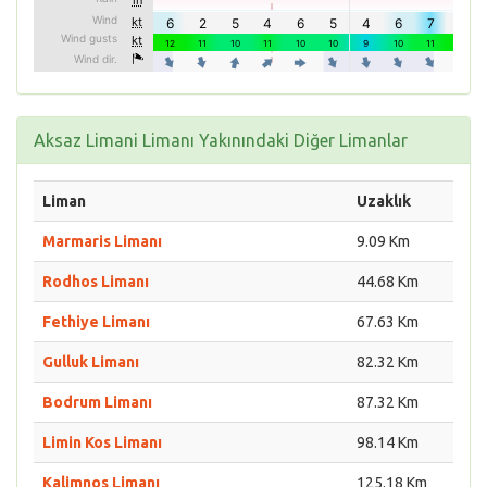
Aksaz Limani Limanı Yakınındaki Diğer Limanlar
Liman
Uzaklık
Marmaris Limanı
9.09 Km
Rodhos Limanı
44.68 Km
Fethiye Limanı
67.63 Km
Gulluk Limanı
82.32 Km
Bodrum Limanı
87.32 Km
Limin Kos Limanı
98.14 Km
Kalimnos Limanı
125.18 Km