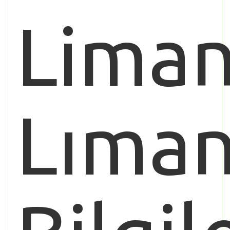
Liman
Lıman