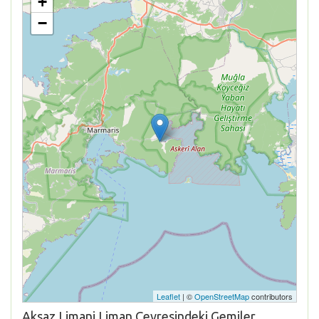
+
−
Leaflet
| ©
OpenStreetMap
contributors
Aksaz Limani Liman Çevresindeki Gemiler