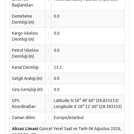
Bağlantıları
Demirleme
:
0.0
Derinliği (m)
Kargo İskelesi
:
0.0
Derinliği (m)
Petrol İskelesi
:
0.0
Derinliği (m)
Kanal Derinliği
:
23.2
Gelgit Aralığı (m)
:
0.0
Giriş Genişliği (m)
:
0.0
GPS
:
Latitude: N 36° 49' 60'' (36.833333)
Koordinatları
Longitude: E 28° 22' 60'' (28.383333)
Zaman dilimi
:
Europe/Istanbul
Aksaz Limani
Güncel Yerel Saat ve Tarih 06 Ağustos 2026,