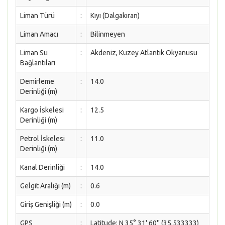
Liman Türü
:
Kıyı (Dalgakıran)
Liman Amacı
:
Bilinmeyen
Liman Su
:
Akdeniz, Kuzey Atlantik Okyanusu
Bağlantıları
Demirleme
:
14.0
Derinliği (m)
Kargo İskelesi
:
12.5
Derinliği (m)
Petrol İskelesi
:
11.0
Derinliği (m)
Kanal Derinliği
:
14.0
Gelgit Aralığı (m)
:
0.6
Giriş Genişliği (m)
:
0.0
GPS
:
Latitude: N 35° 31' 60'' (35.533333)