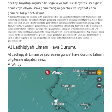
haritayı büyütüp küçültebilir, sağa veya sola sürükleyerek istediğiniz
deniz veya okyanustaki gemi trafiğini görebilir ve seyahat eden
gemileri takip edebilirsiniz.
Al Ladhiqiyah limanı çevresi son deniz trafik akışını merak ediyorsanız yukarıdaki haritadan mevcut durumu anlık ve canlı
olarak takip edebilirsiniz. Haritadaki herhangi bir geminin bilgilerini öğrenmek amacıyla geminin bilgilerini gösteren detay
penceresini açmak için gemi takip haritasında bir gemiye tıklayın. Gemi simgesine tıklarsasanız, ülke bayrağı, gemi tipi,
durum, mevcut hız, rota, uzunluk ve genişlik, tonajı ve ayrıca hedef liman hakkında bilgi alabilirsiniz. Harita üzerinde genel
olarak gemilerin türleri renkler ile ayrılmıştır. Örneğin yeşil renk ile ticari gemi, kırmızı ile tanker gemisi (LNG, LPG,
kimyasal ve ham petrol taşıyan), koyu mavi ile yolcu gemisi, sarı renk ile sürat teknesi, açık mavi ile Tug, turuncu ile balıkçı
teknesi, mor ile yat tarzı tekneler ve gri renk ile diğer gemi türleri gösterilmektedir. Limanlarda demirli bulunan ve
hareket etmeyen gemiler ise yine aynı şekilde renk olarak ayrılmakta fakat yuvarlak daire şekilleri ile
gösterilmektedir.
Al Ladhiqiyah Limanı Hava Durumu
Al Ladhiqiyah Limanı ve çevresinin güncel hava durumu tahmini
bilgilerine ulaşabilirsiniz.
Windy