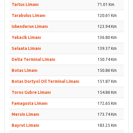
Tartus Limanı
71.01 Km
Tarabulus Limanı
120.61 Km
Iskenderun Limanı
123.94 Km
Yakacik Limanı
136.80 Km
Selaata Limanı
139.37 Km
Delta Terminal Limanı
150.74 Km
Botas Limanı
150.86 Km
Botas Dortyol Oil Terminal Limanı
151.87 Km
Toros Gubre Limanı
154.86 Km
Famagusta Limanı
172.65 Km
Mersin Limanı
173.74 Km
Bayrut Limanı
183.25 Km