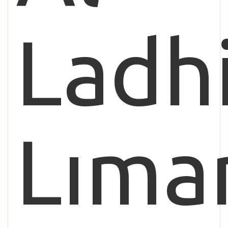
Ladh
Lıma