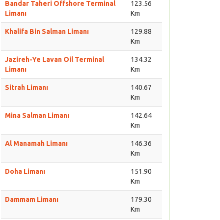
Bandar Taheri Offshore Terminal
123.56
Limanı
Km
Khalifa Bin Salman Limanı
129.88
Km
Jazireh-Ye Lavan Oil Terminal
134.32
Limanı
Km
Sitrah Limanı
140.67
Km
Mina Salman Limanı
142.64
Km
Al Manamah Limanı
146.36
Km
Doha Limanı
151.90
Km
Dammam Limanı
179.30
Km