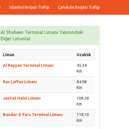
i
İstanbul Boğazı Trafiği
Çanakale Boğazı Trafiği
Al Shaheen Terminal Limanı Yakınındaki
Diğer Limanlar
Liman
Uzaklık
Al Rayyan Terminal Limanı
45.34
Km
Ras Laffan Limanı
84.98
Km
Jazirat Halul Limanı
108.38
Km
Bandar-E Pars Terminal Limanı
118.10
Km