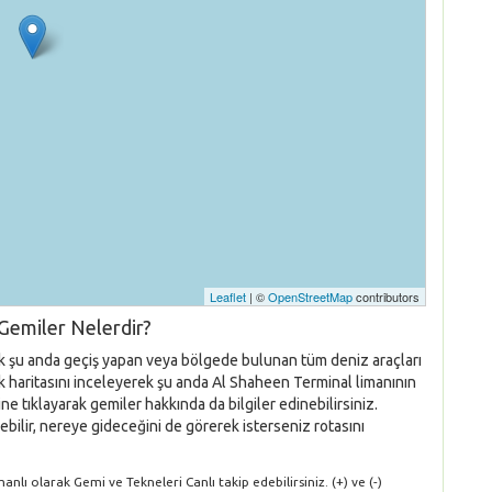
Leaflet
| ©
OpenStreetMap
contributors
Gemiler Nelerdir?
ek şu anda geçiş yapan veya bölgede bulunan tüm deniz araçları
luk haritasını inceleyerek şu anda Al Shaheen Terminal limanının
e tıklayarak gemiler hakkında da bilgiler edinebilirsiniz.
ebilir, nereye gideceğini de görerek isterseniz rotasını
lı olarak Gemi ve Tekneleri Canlı takip edebilirsiniz. (+) ve (-)