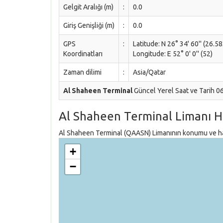
Gelgit Aralığı (m)
:
0.0
Giriş Genişliği (m)
:
0.0
GPS
:
Latitude: N 26° 34' 60'' (26.5
Koordinatları
Longitude: E 52° 0' 0'' (52)
Zaman dilimi
:
Asia/Qatar
Al Shaheen Terminal
Güncel Yerel Saat ve Tarih 0
Al Shaheen Terminal Limanı H
Al Shaheen Terminal (QAASN) Limanının konumu ve hari
+
−