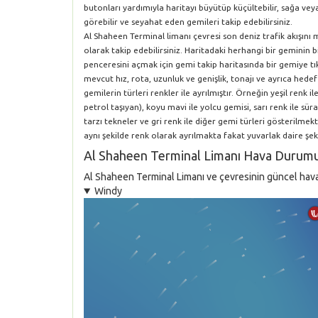
butonları yardımıyla haritayı büyütüp küçültebilir, sağa vey
görebilir ve seyahat eden gemileri takip edebilirsiniz.
Al Shaheen Terminal limanı çevresi son deniz trafik akışını
olarak takip edebilirsiniz. Haritadaki herhangi bir geminin 
penceresini açmak için gemi takip haritasında bir gemiye tık
mevcut hız, rota, uzunluk ve genişlik, tonajı ve ayrıca hedef
gemilerin türleri renkler ile ayrılmıştır. Örneğin yeşil renk i
petrol taşıyan), koyu mavi ile yolcu gemisi, sarı renk ile süra
tarzı tekneler ve gri renk ile diğer gemi türleri gösterilm
aynı şekilde renk olarak ayrılmakta fakat yuvarlak daire şeki
Al Shaheen Terminal Limanı Hava Durum
Al Shaheen Terminal Limanı ve çevresinin güncel hava 
Windy