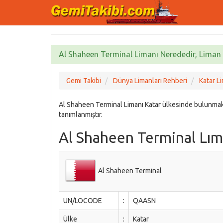
Al Shaheen Terminal Limanı Nerededir, Liman Ö
Gemi Takibi
Dünya Limanları Rehberi
Katar Li
Al Shaheen Terminal Limanı Katar ülkesinde bulunm
tanımlanmıştır.
Al Shaheen Terminal Lıma
Al Shaheen Terminal
UN/LOCODE
:
QAASN
Ülke
:
Katar