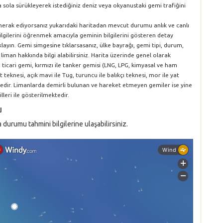
a sola sürükleyerek istediğiniz deniz veya okyanustaki gemi trafiğini
 merak ediyorsanız yukarıdaki haritadan mevcut durumu anlık ve canlı
bilgilerini öğrenmek amacıyla geminin bilgilerini gösteren detay
layın. Gemi simgesine tıklarsasanız, ülke bayrağı, gemi tipi, durum,
 liman hakkında bilgi alabilirsiniz. Harita üzerinde genel olarak
le ticari gemi, kırmızı ile tanker gemisi (LNG, LPG, kimyasal ve ham
t teknesi, açık mavi ile Tug, turuncu ile balıkçı teknesi, mor ile yat
ektedir. Limanlarda demirli bulunan ve hareket etmeyen gemiler ise yine
lleri ile gösterilmektedir.
u
durumu tahmini bilgilerine ulaşabilirsiniz.