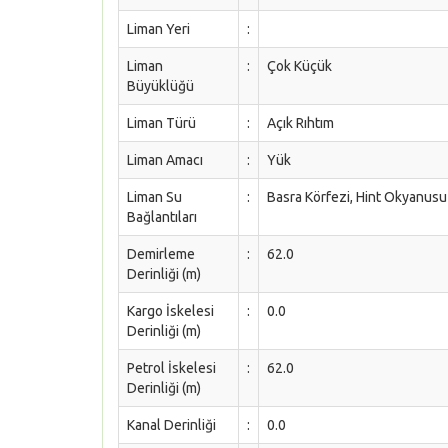
Liman Yeri
:
Liman
:
Çok Küçük
Büyüklüğü
Liman Türü
:
Açık Rıhtım
Liman Amacı
:
Yük
Liman Su
:
Basra Körfezi, Hint Okyanusu
Bağlantıları
Demirleme
:
62.0
Derinliği (m)
Kargo İskelesi
:
0.0
Derinliği (m)
Petrol İskelesi
:
62.0
Derinliği (m)
Kanal Derinliği
:
0.0