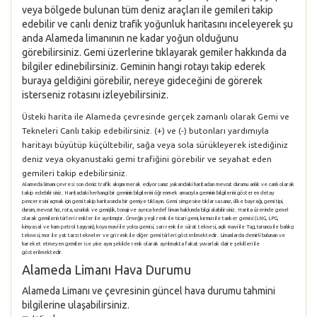
veya bölgede bulunan tüm deniz araçları ile gemileri takip
edebilir ve canlı deniz trafik yoğunluk haritasını inceleyerek şu
anda Alameda limanının ne kadar yoğun olduğunu
görebilirsiniz. Gemi üzerlerine tıklayarak gemiler hakkında da
bilgiler edinebilirsiniz. Geminin hangi rotayı takip ederek
buraya geldiğini görebilir, nereye gideceğini de görerek
isterseniz rotasını izleyebilirsiniz.
Üsteki harita ile Alameda çevresinde gerçek zamanlı olarak Gemi ve
Tekneleri Canlı takip edebilirsiniz. (+) ve (-) butonları yardımıyla
haritayı büyütüp küçültebilir, sağa veya sola sürükleyerek istediğiniz
deniz veya okyanustaki gemi trafiğini görebilir ve seyahat eden
gemileri takip edebilirsiniz.
Alameda limanı çevresi son deniz trafik akışını merak ediyorsanız yukarıdaki haritadan mevcut durumu anlık ve canlı olarak
takip edebilirsiniz. Haritadaki herhangi bir geminin bilgilerini öğrenmek amacıyla geminin bilgilerini gösteren detay
penceresini açmak için gemi takip haritasında bir gemiye tıklayın. Gemi simgesine tıklarsasanız, ülke bayrağı, gemi tipi,
durum, mevcut hız, rota, uzunluk ve genişlik, tonajı ve ayrıca hedef liman hakkında bilgi alabilirsiniz. Harita üzerinde genel
olarak gemilerin türleri renkler ile ayrılmıştır. Örneğin yeşil renk ile ticari gemi, kırmızı ile tanker gemisi (LNG, LPG,
kimyasal ve ham petrol taşıyan), koyu mavi ile yolcu gemisi, sarı renk ile sürat teknesi, açık mavi ile Tug, turuncu ile balıkçı
teknesi, mor ile yat tarzı tekneler ve gri renk ile diğer gemi türleri gösterilmektedir. Limanlarda demirli bulunan ve
hareket etmeyen gemiler ise yine aynı şekilde renk olarak ayrılmakta fakat yuvarlak daire şekilleri ile
gösterilmektedir.
Alameda Limanı Hava Durumu
Alameda Limanı ve çevresinin güncel hava durumu tahmini
bilgilerine ulaşabilirsiniz.