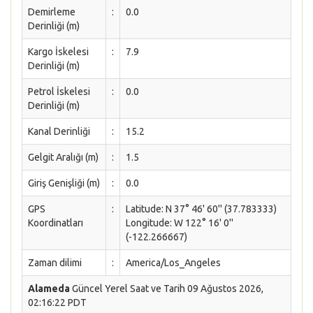
Demirleme
:
0.0
Derinliği (m)
Kargo İskelesi
:
7.9
Derinliği (m)
Petrol İskelesi
:
0.0
Derinliği (m)
Kanal Derinliği
:
15.2
Gelgit Aralığı (m)
:
1.5
Giriş Genişliği (m)
:
0.0
GPS
:
Latitude: N 37° 46' 60'' (37.783333)
Koordinatları
Longitude: W 122° 16' 0''
(-122.266667)
Zaman dilimi
:
America/Los_Angeles
Alameda
Güncel Yerel Saat ve Tarih 09 Ağustos 2026,
02:16:22 PDT