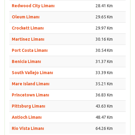
Redwood City Limanı
28.41 Km
Oleum Limanı
29.65 Km
Crockett Limanı
29.97 Km
Martinez Limanı
30.16 Km
Port Costa Limanı
30.54 Km
Benicia Limanı
31.37 Km
South Vallejo Limanı
33.39 Km
Mare Island Limanı
35.21 Km
Princetown Limanı
36.83 Km
Pittsburg Limanı
43.63 Km
Antioch Limanı
48.47 Km
Rio Vista Limanı
64.26 Km