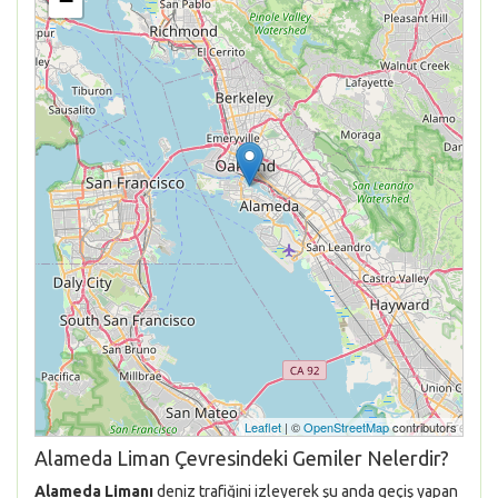
−
Leaflet
| ©
OpenStreetMap
contributors
Alameda Liman Çevresindeki Gemiler Nelerdir?
Alameda Limanı
deniz trafiğini izleyerek şu anda geçiş yapan