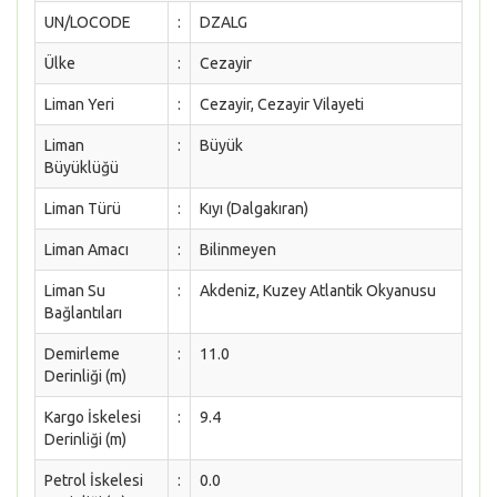
UN/LOCODE
:
DZALG
Ülke
:
Cezayir
Liman Yeri
:
Cezayir, Cezayir Vilayeti
Liman
:
Büyük
Büyüklüğü
Liman Türü
:
Kıyı (Dalgakıran)
Liman Amacı
:
Bilinmeyen
Liman Su
:
Akdeniz, Kuzey Atlantik Okyanusu
Bağlantıları
Demirleme
:
11.0
Derinliği (m)
Kargo İskelesi
:
9.4
Derinliği (m)
Petrol İskelesi
:
0.0