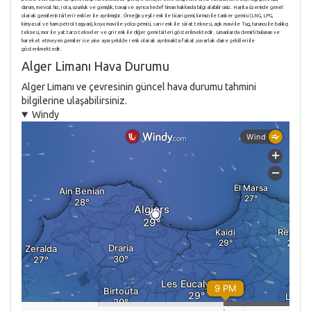
durum, mevcut hız, rota, uzunluk ve genişlik, tonajı ve ayrıca hedef liman hakkında bilgi alabilirsiniz. Harita üzerinde genel
olarak gemilerin türleri renkler ile ayrılmıştır. Örneğin yeşil renk ile ticari gemi, kırmızı ile tanker gemisi (LNG, LPG,
kimyasal ve ham petrol taşıyan), koyu mavi ile yolcu gemisi, sarı renk ile sürat teknesi, açık mavi ile Tug, turuncu ile balıkçı
teknesi, mor ile yat tarzı tekneler ve gri renk ile diğer gemi türleri gösterilmektedir. Limanlarda demirli bulunan ve
hareket etmeyen gemiler ise yine aynı şekilde renk olarak ayrılmakta fakat yuvarlak daire şekilleri ile
gösterilmektedir.
Alger Limanı Hava Durumu
Alger Limanı ve çevresinin güncel hava durumu tahmini
bilgilerine ulaşabilirsiniz.
Windy