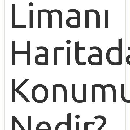
Limanı
Haritad
Konum
Nedir?