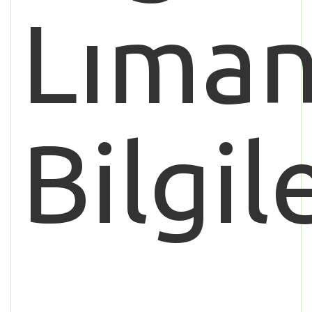
Lıman
Bilgil