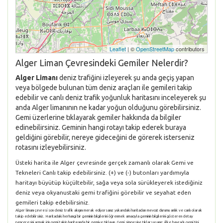
Leaflet
| ©
OpenStreetMap
contributors
Alger Liman Çevresindeki Gemiler Nelerdir?
Alger Limanı
deniz trafiğini izleyerek şu anda geçiş yapan
veya bölgede bulunan tüm deniz araçları ile gemileri takip
edebilir ve canlı deniz trafik yoğunluk haritasını inceleyerek şu
anda Alger limanının ne kadar yoğun olduğunu görebilirsiniz.
Gemi üzerlerine tıklayarak gemiler hakkında da bilgiler
edinebilirsiniz. Geminin hangi rotayı takip ederek buraya
geldiğini görebilir, nereye gideceğini de görerek isterseniz
rotasını izleyebilirsiniz.
Üsteki harita ile Alger çevresinde gerçek zamanlı olarak Gemi ve
Tekneleri Canlı takip edebilirsiniz. (+) ve (-) butonları yardımıyla
haritayı büyütüp küçültebilir, sağa veya sola sürükleyerek istediğiniz
deniz veya okyanustaki gemi trafiğini görebilir ve seyahat eden
gemileri takip edebilirsiniz.
Alger limanı çevresi son deniz trafik akışını merak ediyorsanız yukarıdaki haritadan mevcut durumu anlık ve canlı olarak
takip edebilirsiniz. Haritadaki herhangi bir geminin bilgilerini öğrenmek amacıyla geminin bilgilerini gösteren detay
penceresini açmak için gemi takip haritasında bir gemiye tıklayın. Gemi simgesine tıklarsasanız, ülke bayrağı, gemi tipi,