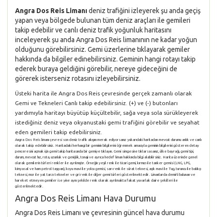
Angra Dos Reis Limanı
deniz trafiğini izleyerek şu anda geçiş
yapan veya bölgede bulunan tüm deniz araçları ile gemileri
takip edebilir ve canlı deniz trafik yoğunluk haritasını
inceleyerek şu anda Angra Dos Reis limanının ne kadar yoğun
olduğunu görebilirsiniz. Gemi üzerlerine tıklayarak gemiler
hakkında da bilgiler edinebilirsiniz. Geminin hangi rotayı takip
ederek buraya geldiğini görebilir, nereye gideceğini de
görerek isterseniz rotasını izleyebilirsiniz.
Üsteki harita ile Angra Dos Reis çevresinde gerçek zamanlı olarak
Gemi ve Tekneleri Canlı takip edebilirsiniz. (+) ve (-) butonları
yardımıyla haritayı büyütüp küçültebilir, sağa veya sola sürükleyerek
istediğiniz deniz veya okyanustaki gemi trafiğini görebilir ve seyahat
eden gemileri takip edebilirsiniz.
Angra Dos Reis limanı çevresi son deniz trafik akışını merak ediyorsanız yukarıdaki haritadan mevcut durumu anlık ve canlı
olarak takip edebilirsiniz. Haritadaki herhangi bir geminin bilgilerini öğrenmek amacıyla geminin bilgilerini gösteren detay
penceresini açmak için gemi takip haritasında bir gemiye tıklayın. Gemi simgesine tıklarsasanız, ülke bayrağı, gemi tipi,
durum, mevcut hız, rota, uzunluk ve genişlik, tonajı ve ayrıca hedef liman hakkında bilgi alabilirsiniz. Harita üzerinde genel
olarak gemilerin türleri renkler ile ayrılmıştır. Örneğin yeşil renk ile ticari gemi, kırmızı ile tanker gemisi (LNG, LPG,
kimyasal ve ham petrol taşıyan), koyu mavi ile yolcu gemisi, sarı renk ile sürat teknesi, açık mavi ile Tug, turuncu ile balıkçı
teknesi, mor ile yat tarzı tekneler ve gri renk ile diğer gemi türleri gösterilmektedir. Limanlarda demirli bulunan ve
hareket etmeyen gemiler ise yine aynı şekilde renk olarak ayrılmakta fakat yuvarlak daire şekilleri ile
gösterilmektedir.
Angra Dos Reis Limanı Hava Durumu
Angra Dos Reis Limanı ve çevresinin güncel hava durumu