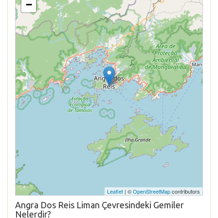
−
Leaflet
| ©
OpenStreetMap
contributors
Angra Dos Reis Liman Çevresindeki Gemiler
Nelerdir?