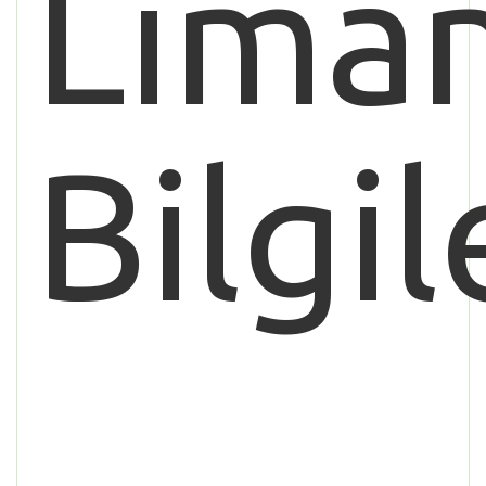
Lıman
Bilgil