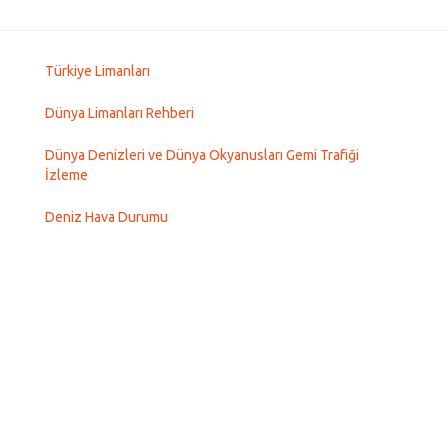
Türkiye Limanları
Dünya Limanları Rehberi
Dünya Denizleri ve Dünya Okyanusları Gemi Trafiği
İzleme
Deniz Hava Durumu
World Ports Guide
Ship Tracking
Kullanım Şartları
İletişim