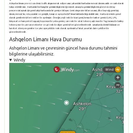
Ashqelon limanı çevresi son deniz trafik akışını merak ediyorsanız yukarıdaki haritadan mevcut durumu anlık ve canlı olarak
takip edebilirsiniz. Haritadaki herhangi bir geminin bilgilerini öğrenmek amacıyla geminin bilgilerini gösteren detay
penceresini açmak için gemi takip haritasında bir gemiye tıklayın. Gemi simgesine tıklarsasanız, ülke bayrağı, gemi tipi,
durum, mevcut hız, rota, uzunluk ve genişlik, tonajı ve ayrıca hedef liman hakkında bilgi alabilirsiniz. Harita üzerinde genel
olarak gemilerin türleri renkler ile ayrılmıştır. Örneğin yeşil renk ile ticari gemi, kırmızı ile tanker gemisi (LNG, LPG,
kimyasal ve ham petrol taşıyan), koyu mavi ile yolcu gemisi, sarı renk ile sürat teknesi, açık mavi ile Tug, turuncu ile balıkçı
teknesi, mor ile yat tarzı tekneler ve gri renk ile diğer gemi türleri gösterilmektedir. Limanlarda demirli bulunan ve
hareket etmeyen gemiler ise yine aynı şekilde renk olarak ayrılmakta fakat yuvarlak daire şekilleri ile
gösterilmektedir.
Ashqelon Limanı Hava Durumu
Ashqelon Limanı ve çevresinin güncel hava durumu tahmini
bilgilerine ulaşabilirsiniz.
Windy