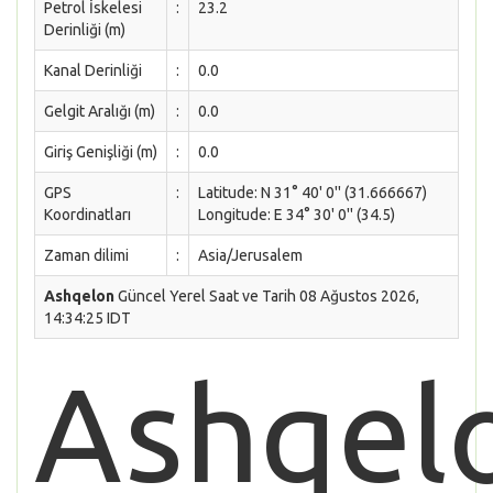
Petrol İskelesi
:
23.2
Derinliği (m)
Kanal Derinliği
:
0.0
Gelgit Aralığı (m)
:
0.0
Giriş Genişliği (m)
:
0.0
GPS
:
Latitude: N 31° 40' 0'' (31.666667)
Koordinatları
Longitude: E 34° 30' 0'' (34.5)
Zaman dilimi
:
Asia/Jerusalem
Ashqelon
Güncel Yerel Saat ve Tarih 08 Ağustos 2026,
14:34:25 IDT
Ashqel