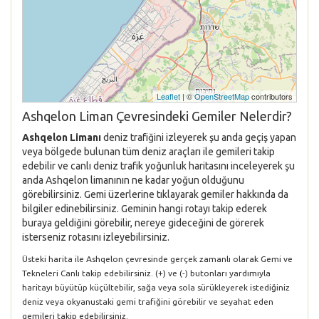
Leaflet
| ©
OpenStreetMap
contributors
Ashqelon Liman Çevresindeki Gemiler Nelerdir?
Ashqelon Limanı
deniz trafiğini izleyerek şu anda geçiş yapan
veya bölgede bulunan tüm deniz araçları ile gemileri takip
edebilir ve canlı deniz trafik yoğunluk haritasını inceleyerek şu
anda Ashqelon limanının ne kadar yoğun olduğunu
görebilirsiniz. Gemi üzerlerine tıklayarak gemiler hakkında da
bilgiler edinebilirsiniz. Geminin hangi rotayı takip ederek
buraya geldiğini görebilir, nereye gideceğini de görerek
isterseniz rotasını izleyebilirsiniz.
Üsteki harita ile Ashqelon çevresinde gerçek zamanlı olarak Gemi ve
Tekneleri Canlı takip edebilirsiniz. (+) ve (-) butonları yardımıyla
haritayı büyütüp küçültebilir, sağa veya sola sürükleyerek istediğiniz
deniz veya okyanustaki gemi trafiğini görebilir ve seyahat eden
gemileri takip edebilirsiniz.