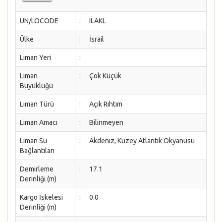
UN/LOCODE
:
ILAKL
Ülke
:
İsrail
Liman Yeri
:
Liman
:
Çok Küçük
Büyüklüğü
Liman Türü
:
Açık Rıhtım
Liman Amacı
:
Bilinmeyen
Liman Su
:
Akdeniz, Kuzey Atlantik Okyanusu
Bağlantıları
Demirleme
:
17.1
Derinliği (m)
Kargo İskelesi
:
0.0
Derinliği (m)