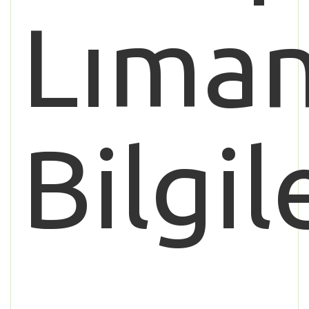
Lıman
Bilgil