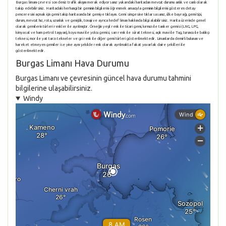
Burgas limanı çevresi son deniz trafik akışını merak ediyorsanız yukarıdaki haritadan mevcut durumu anlık ve canlı olarak
takip edebilirsiniz. Haritadaki herhangi bir geminin bilgilerini öğrenmek amacıyla geminin bilgilerini gösteren detay
penceresini açmak için gemi takip haritasında bir gemiye tıklayın. Gemi simgesine tıklarsasanız, ülke bayrağı, gemi tipi,
durum, mevcut hız, rota, uzunluk ve genişlik, tonajı ve ayrıca hedef liman hakkında bilgi alabilirsiniz. Harita üzerinde genel
olarak gemilerin türleri renkler ile ayrılmıştır. Örneğin yeşil renk ile ticari gemi, kırmızı ile tanker gemisi (LNG, LPG,
kimyasal ve ham petrol taşıyan), koyu mavi ile yolcu gemisi, sarı renk ile sürat teknesi, açık mavi ile Tug, turuncu ile balıkçı
teknesi, mor ile yat tarzı tekneler ve gri renk ile diğer gemi türleri gösterilmektedir. Limanlarda demirli bulunan ve
hareket etmeyen gemiler ise yine aynı şekilde renk olarak ayrılmakta fakat yuvarlak daire şekilleri ile
gösterilmektedir.
Burgas Limanı Hava Durumu
Burgas Limanı ve çevresinin güncel hava durumu tahmini
bilgilerine ulaşabilirsiniz.
Windy