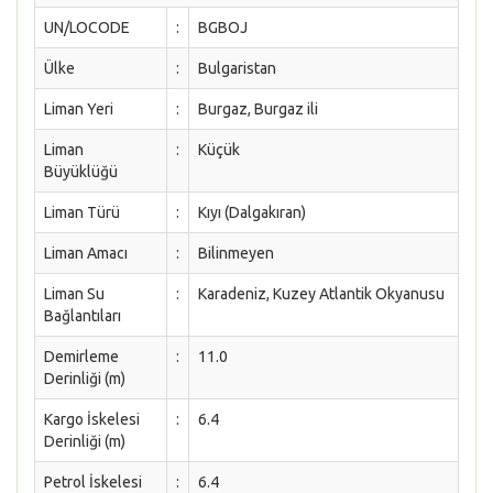
UN/LOCODE
:
BGBOJ
Ülke
:
Bulgaristan
Liman Yeri
:
Burgaz, Burgaz ili
Liman
:
Küçük
Büyüklüğü
Liman Türü
:
Kıyı (Dalgakıran)
Liman Amacı
:
Bilinmeyen
Liman Su
:
Karadeniz, Kuzey Atlantik Okyanusu
Bağlantıları
Demirleme
:
11.0
Derinliği (m)
Kargo İskelesi
:
6.4
Derinliği (m)
Petrol İskelesi
:
6.4