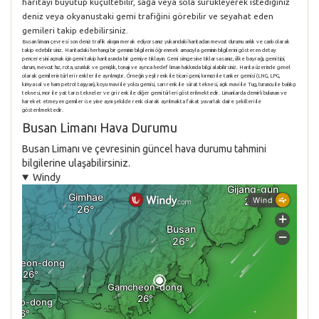
haritayı büyütüp küçültebilir, sağa veya sola sürükleyerek istediğiniz
deniz veya okyanustaki gemi trafiğini görebilir ve seyahat eden
gemileri takip edebilirsiniz.
Busan limanı çevresi son deniz trafik akışını merak ediyorsanız yukarıdaki haritadan mevcut durumu anlık ve canlı olarak
takip edebilirsiniz. Haritadaki herhangi bir geminin bilgilerini öğrenmek amacıyla geminin bilgilerini gösteren detay
penceresini açmak için gemi takip haritasında bir gemiye tıklayın. Gemi simgesine tıklarsasanız, ülke bayrağı, gemi tipi,
durum, mevcut hız, rota, uzunluk ve genişlik, tonajı ve ayrıca hedef liman hakkında bilgi alabilirsiniz. Harita üzerinde genel
olarak gemilerin türleri renkler ile ayrılmıştır. Örneğin yeşil renk ile ticari gemi, kırmızı ile tanker gemisi (LNG, LPG,
kimyasal ve ham petrol taşıyan), koyu mavi ile yolcu gemisi, sarı renk ile sürat teknesi, açık mavi ile Tug, turuncu ile balıkçı
teknesi, mor ile yat tarzı tekneler ve gri renk ile diğer gemi türleri gösterilmektedir. Limanlarda demirli bulunan ve
hareket etmeyen gemiler ise yine aynı şekilde renk olarak ayrılmakta fakat yuvarlak daire şekilleri ile
gösterilmektedir.
Busan Limanı Hava Durumu
Busan Limanı ve çevresinin güncel hava durumu tahmini
bilgilerine ulaşabilirsiniz.
Windy