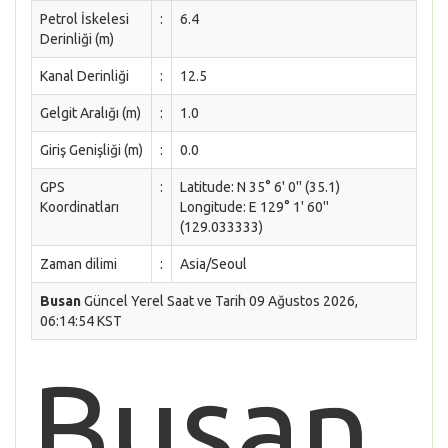
Petrol İskelesi
:
6.4
Derinliği (m)
Kanal Derinliği
:
12.5
Gelgit Aralığı (m)
:
1.0
Giriş Genişliği (m)
:
0.0
GPS
:
Latitude: N 35° 6' 0'' (35.1)
Koordinatları
Longitude: E 129° 1' 60''
(129.033333)
Zaman dilimi
:
Asia/Seoul
Busan
Güncel Yerel Saat ve Tarih 09 Ağustos 2026,
06:14:54 KST
Busan