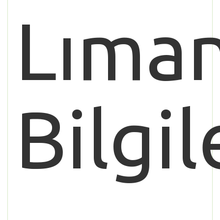
Lıman
Bilgil