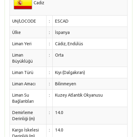
Cadiz
UN/LOCODE
:
ESCAD
Ülke
:
İspanya
Liman Yeri
:
Cádiz, Endülüs
Liman
:
Orta
Büyüklüğü
Liman Türü
:
Kıyı (Dalgakıran)
Liman Amacı
:
Bilinmeyen
Liman Su
:
Kuzey Atlantik Okyanusu
Bağlantıları
Demirleme
:
14.0
Derinliği (m)
Kargo İskelesi
:
14.0
Derinliği (m)