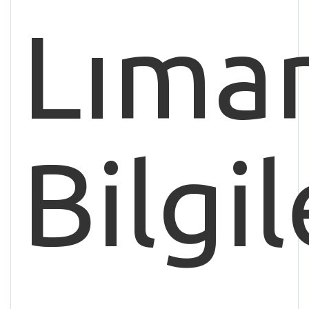
Lıma
Bilgil