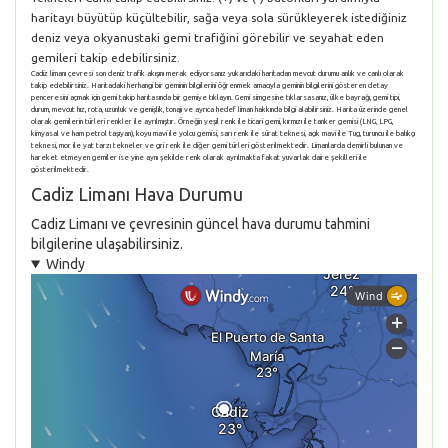
haritayı büyütüp küçültebilir, sağa veya sola sürükleyerek istediğiniz
deniz veya okyanustaki gemi trafiğini görebilir ve seyahat eden
gemileri takip edebilirsiniz.
Cadiz limanı çevresi son deniz trafik akışını merak ediyorsanız yukarıdaki haritadan mevcut durumu anlık ve canlı olarak
takip edebilirsiniz. Haritadaki herhangi bir geminin bilgilerini öğrenmek amacıyla geminin bilgilerini gösteren detay
penceresini açmak için gemi takip haritasında bir gemiye tıklayın. Gemi simgesine tıklarsasanız, ülke bayrağı, gemi tipi,
durum, mevcut hız, rota, uzunluk ve genişlik, tonajı ve ayrıca hedef liman hakkında bilgi alabilirsiniz. Harita üzerinde genel
olarak gemilerin türleri renkler ile ayrılmıştır. Örneğin yeşil renk ile ticari gemi, kırmızı ile tanker gemisi (LNG, LPG,
kimyasal ve ham petrol taşıyan), koyu mavi ile yolcu gemisi, sarı renk ile sürat teknesi, açık mavi ile Tug, turuncu ile balıkçı
teknesi, mor ile yat tarzı tekneler ve gri renk ile diğer gemi türleri gösterilmektedir. Limanlarda demirli bulunan ve
hareket etmeyen gemiler ise yine aynı şekilde renk olarak ayrılmakta fakat yuvarlak daire şekilleri ile
gösterilmektedir.
Cadiz Limanı Hava Durumu
Cadiz Limanı ve çevresinin güncel hava durumu tahmini
bilgilerine ulaşabilirsiniz.
Windy