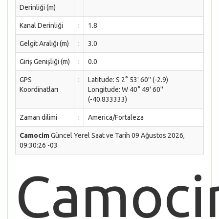
Derinliği (m)
Kanal Derinliği
:
1.8
Gelgit Aralığı (m)
:
3.0
Giriş Genişliği (m)
:
0.0
GPS
:
Latitude: S 2° 53' 60'' (-2.9)
Koordinatları
Longitude: W 40° 49' 60''
(-40.833333)
Zaman dilimi
:
America/Fortaleza
Camocim
Güncel Yerel Saat ve Tarih 09 Ağustos 2026,
09:30:26 -03
Camoc