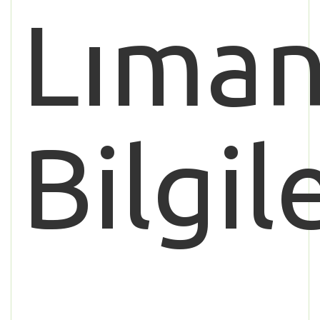
Lıman
Bilgil