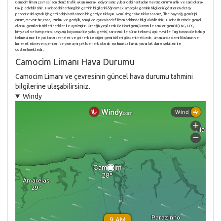
Camocim limanı çevresi son deniz trafik akışını merak ediyorsanız yukarıdaki haritadan mevcut durumu anlık ve canlı olarak
takip edebilirsiniz. Haritadaki herhangi bir geminin bilgilerini öğrenmek amacıyla geminin bilgilerini gösteren detay
penceresini açmak için gemi takip haritasında bir gemiye tıklayın. Gemi simgesine tıklarsasanız, ülke bayrağı, gemi tipi,
durum, mevcut hız, rota, uzunluk ve genişlik, tonajı ve ayrıca hedef liman hakkında bilgi alabilirsiniz. Harita üzerinde genel
olarak gemilerin türleri renkler ile ayrılmıştır. Örneğin yeşil renk ile ticari gemi, kırmızı ile tanker gemisi (LNG, LPG,
kimyasal ve ham petrol taşıyan), koyu mavi ile yolcu gemisi, sarı renk ile sürat teknesi, açık mavi ile Tug, turuncu ile balıkçı
teknesi, mor ile yat tarzı tekneler ve gri renk ile diğer gemi türleri gösterilmektedir. Limanlarda demirli bulunan ve
hareket etmeyen gemiler ise yine aynı şekilde renk olarak ayrılmakta fakat yuvarlak daire şekilleri ile
gösterilmektedir.
Camocim Limanı Hava Durumu
Camocim Limanı ve çevresinin güncel hava durumu tahmini
bilgilerine ulaşabilirsiniz.
Windy