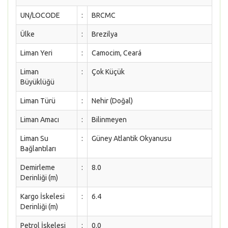
UN/LOCODE
:
BRCMC
Ülke
:
Brezilya
Liman Yeri
:
Camocim, Ceará
Liman
:
Çok Küçük
Büyüklüğü
Liman Türü
:
Nehir (Doğal)
Liman Amacı
:
Bilinmeyen
Liman Su
:
Güney Atlantik Okyanusu
Bağlantıları
Demirleme
:
8.0
Derinliği (m)
Kargo İskelesi
:
6.4
Derinliği (m)
Petrol İskelesi
:
0.0