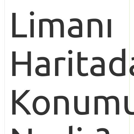
Limanı
Haritad
Konum