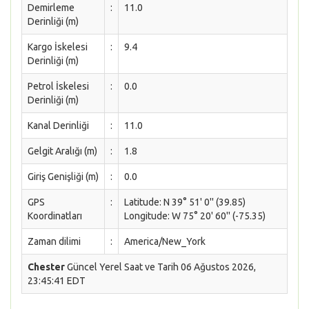
Demirleme
:
11.0
Derinliği (m)
Kargo İskelesi
:
9.4
Derinliği (m)
Petrol İskelesi
:
0.0
Derinliği (m)
Kanal Derinliği
:
11.0
Gelgit Aralığı (m)
:
1.8
Giriş Genişliği (m)
:
0.0
GPS
:
Latitude: N 39° 51' 0'' (39.85)
Koordinatları
Longitude: W 75° 20' 60'' (-75.35)
Zaman dilimi
:
America/New_York
Chester
Güncel Yerel Saat ve Tarih 06 Ağustos 2026,
23:45:41 EDT