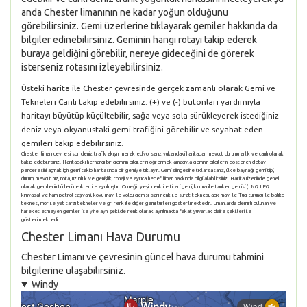
anda Chester limanının ne kadar yoğun olduğunu
görebilirsiniz. Gemi üzerlerine tıklayarak gemiler hakkında da
bilgiler edinebilirsiniz. Geminin hangi rotayı takip ederek
buraya geldiğini görebilir, nereye gideceğini de görerek
isterseniz rotasını izleyebilirsiniz.
Üsteki harita ile Chester çevresinde gerçek zamanlı olarak Gemi ve
Tekneleri Canlı takip edebilirsiniz. (+) ve (-) butonları yardımıyla
haritayı büyütüp küçültebilir, sağa veya sola sürükleyerek istediğiniz
deniz veya okyanustaki gemi trafiğini görebilir ve seyahat eden
gemileri takip edebilirsiniz.
Chester limanı çevresi son deniz trafik akışını merak ediyorsanız yukarıdaki haritadan mevcut durumu anlık ve canlı olarak
takip edebilirsiniz. Haritadaki herhangi bir geminin bilgilerini öğrenmek amacıyla geminin bilgilerini gösteren detay
penceresini açmak için gemi takip haritasında bir gemiye tıklayın. Gemi simgesine tıklarsasanız, ülke bayrağı, gemi tipi,
durum, mevcut hız, rota, uzunluk ve genişlik, tonajı ve ayrıca hedef liman hakkında bilgi alabilirsiniz. Harita üzerinde genel
olarak gemilerin türleri renkler ile ayrılmıştır. Örneğin yeşil renk ile ticari gemi, kırmızı ile tanker gemisi (LNG, LPG,
kimyasal ve ham petrol taşıyan), koyu mavi ile yolcu gemisi, sarı renk ile sürat teknesi, açık mavi ile Tug, turuncu ile balıkçı
teknesi, mor ile yat tarzı tekneler ve gri renk ile diğer gemi türleri gösterilmektedir. Limanlarda demirli bulunan ve
hareket etmeyen gemiler ise yine aynı şekilde renk olarak ayrılmakta fakat yuvarlak daire şekilleri ile
gösterilmektedir.
Chester Limanı Hava Durumu
Chester Limanı ve çevresinin güncel hava durumu tahmini
bilgilerine ulaşabilirsiniz.
Windy