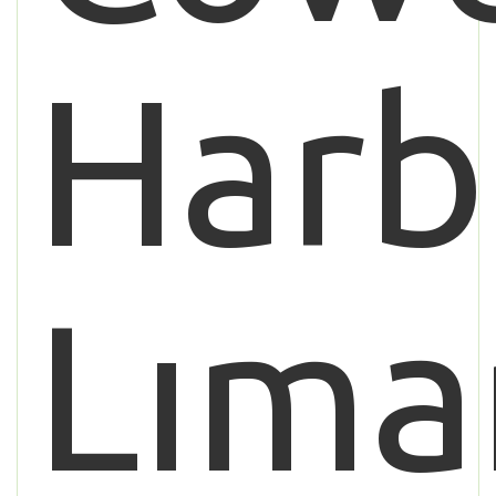
Harb
Lıma