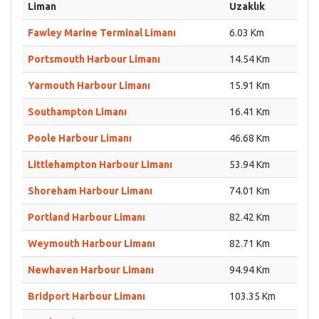
Liman
Uzaklık
Fawley Marine Terminal Limanı
6.03 Km
Portsmouth Harbour Limanı
14.54 Km
Yarmouth Harbour Limanı
15.91 Km
Southampton Limanı
16.41 Km
Poole Harbour Limanı
46.68 Km
Littlehampton Harbour Limanı
53.94 Km
Shoreham Harbour Limanı
74.01 Km
Portland Harbour Limanı
82.42 Km
Weymouth Harbour Limanı
82.71 Km
Newhaven Harbour Limanı
94.94 Km
Bridport Harbour Limanı
103.35 Km