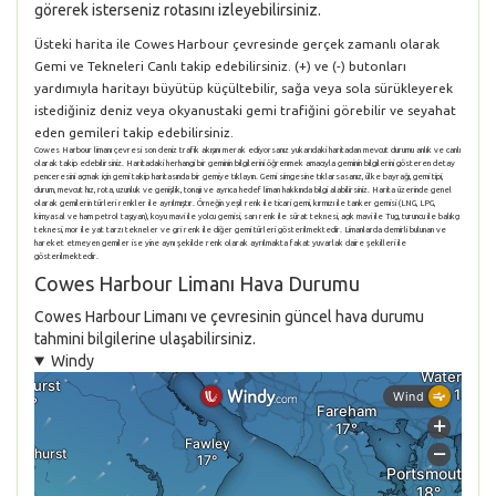
görerek isterseniz rotasını izleyebilirsiniz.
Üsteki harita ile Cowes Harbour çevresinde gerçek zamanlı olarak
Gemi ve Tekneleri Canlı takip edebilirsiniz. (+) ve (-) butonları
yardımıyla haritayı büyütüp küçültebilir, sağa veya sola sürükleyerek
istediğiniz deniz veya okyanustaki gemi trafiğini görebilir ve seyahat
eden gemileri takip edebilirsiniz.
Cowes Harbour limanı çevresi son deniz trafik akışını merak ediyorsanız yukarıdaki haritadan mevcut durumu anlık ve canlı
olarak takip edebilirsiniz. Haritadaki herhangi bir geminin bilgilerini öğrenmek amacıyla geminin bilgilerini gösteren detay
penceresini açmak için gemi takip haritasında bir gemiye tıklayın. Gemi simgesine tıklarsasanız, ülke bayrağı, gemi tipi,
durum, mevcut hız, rota, uzunluk ve genişlik, tonajı ve ayrıca hedef liman hakkında bilgi alabilirsiniz. Harita üzerinde genel
olarak gemilerin türleri renkler ile ayrılmıştır. Örneğin yeşil renk ile ticari gemi, kırmızı ile tanker gemisi (LNG, LPG,
kimyasal ve ham petrol taşıyan), koyu mavi ile yolcu gemisi, sarı renk ile sürat teknesi, açık mavi ile Tug, turuncu ile balıkçı
teknesi, mor ile yat tarzı tekneler ve gri renk ile diğer gemi türleri gösterilmektedir. Limanlarda demirli bulunan ve
hareket etmeyen gemiler ise yine aynı şekilde renk olarak ayrılmakta fakat yuvarlak daire şekilleri ile
gösterilmektedir.
Cowes Harbour Limanı Hava Durumu
Cowes Harbour Limanı ve çevresinin güncel hava durumu
tahmini bilgilerine ulaşabilirsiniz.
Windy