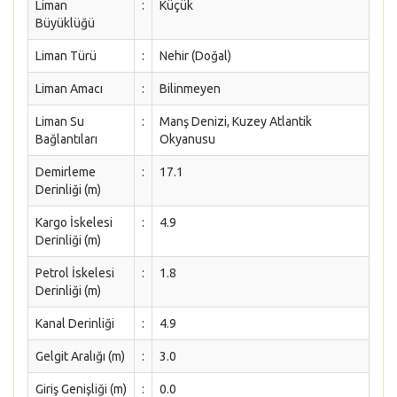
Liman
:
Küçük
Büyüklüğü
Liman Türü
:
Nehir (Doğal)
Liman Amacı
:
Bilinmeyen
Liman Su
:
Manş Denizi, Kuzey Atlantik
Bağlantıları
Okyanusu
Demirleme
:
17.1
Derinliği (m)
Kargo İskelesi
:
4.9
Derinliği (m)
Petrol İskelesi
:
1.8
Derinliği (m)
Kanal Derinliği
:
4.9
Gelgit Aralığı (m)
:
3.0
Giriş Genişliği (m)
:
0.0