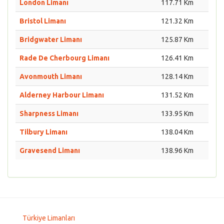
London Limanı
117.71 Km
Bristol Limanı
121.32 Km
Bridgwater Limanı
125.87 Km
Rade De Cherbourg Limanı
126.41 Km
Avonmouth Limanı
128.14 Km
Alderney Harbour Limanı
131.52 Km
Sharpness Limanı
133.95 Km
Tilbury Limanı
138.04 Km
Gravesend Limanı
138.96 Km
Türkiye Limanları