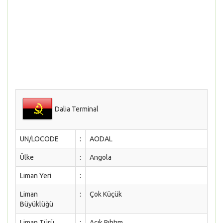
Dalia Terminal
UN/LOCODE
:
AODAL
Ülke
:
Angola
Liman Yeri
:
Liman
:
Çok Küçük
Büyüklüğü
Liman Türü
:
Açık Rıhtım