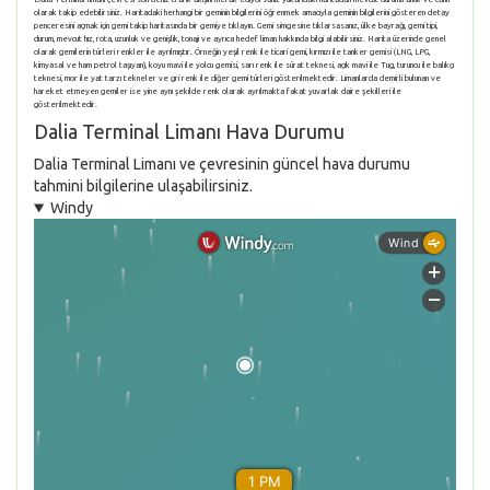
olarak takip edebilirsiniz. Haritadaki herhangi bir geminin bilgilerini öğrenmek amacıyla geminin bilgilerini gösteren detay
penceresini açmak için gemi takip haritasında bir gemiye tıklayın. Gemi simgesine tıklarsasanız, ülke bayrağı, gemi tipi,
durum, mevcut hız, rota, uzunluk ve genişlik, tonajı ve ayrıca hedef liman hakkında bilgi alabilirsiniz. Harita üzerinde genel
olarak gemilerin türleri renkler ile ayrılmıştır. Örneğin yeşil renk ile ticari gemi, kırmızı ile tanker gemisi (LNG, LPG,
kimyasal ve ham petrol taşıyan), koyu mavi ile yolcu gemisi, sarı renk ile sürat teknesi, açık mavi ile Tug, turuncu ile balıkçı
teknesi, mor ile yat tarzı tekneler ve gri renk ile diğer gemi türleri gösterilmektedir. Limanlarda demirli bulunan ve
hareket etmeyen gemiler ise yine aynı şekilde renk olarak ayrılmakta fakat yuvarlak daire şekilleri ile
gösterilmektedir.
Dalia Terminal Limanı Hava Durumu
Dalia Terminal Limanı ve çevresinin güncel hava durumu
tahmini bilgilerine ulaşabilirsiniz.
Windy