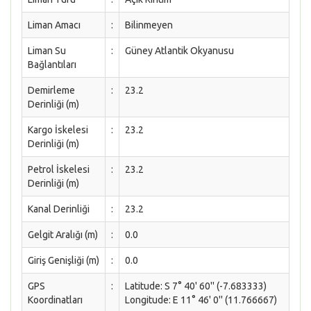
Liman Amacı
:
Bilinmeyen
Liman Su
:
Güney Atlantik Okyanusu
Bağlantıları
Demirleme
:
23.2
Derinliği (m)
Kargo İskelesi
:
23.2
Derinliği (m)
Petrol İskelesi
:
23.2
Derinliği (m)
Kanal Derinliği
:
23.2
Gelgit Aralığı (m)
:
0.0
Giriş Genişliği (m)
:
0.0
GPS
:
Latitude: S 7° 40' 60'' (-7.683333)
Koordinatları
Longitude: E 11° 46' 0'' (11.766667)