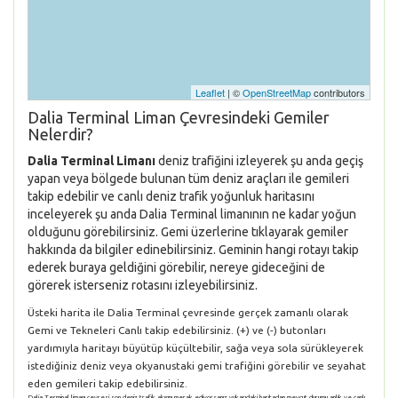
Leaflet
| ©
OpenStreetMap
contributors
Dalia Terminal Liman Çevresindeki Gemiler
Nelerdir?
Dalia Terminal Limanı
deniz trafiğini izleyerek şu anda geçiş
yapan veya bölgede bulunan tüm deniz araçları ile gemileri
takip edebilir ve canlı deniz trafik yoğunluk haritasını
inceleyerek şu anda Dalia Terminal limanının ne kadar yoğun
olduğunu görebilirsiniz. Gemi üzerlerine tıklayarak gemiler
hakkında da bilgiler edinebilirsiniz. Geminin hangi rotayı takip
ederek buraya geldiğini görebilir, nereye gideceğini de
görerek isterseniz rotasını izleyebilirsiniz.
Üsteki harita ile Dalia Terminal çevresinde gerçek zamanlı olarak
Gemi ve Tekneleri Canlı takip edebilirsiniz. (+) ve (-) butonları
yardımıyla haritayı büyütüp küçültebilir, sağa veya sola sürükleyerek
istediğiniz deniz veya okyanustaki gemi trafiğini görebilir ve seyahat
eden gemileri takip edebilirsiniz.
Dalia Terminal limanı çevresi son deniz trafik akışını merak ediyorsanız yukarıdaki haritadan mevcut durumu anlık ve canlı