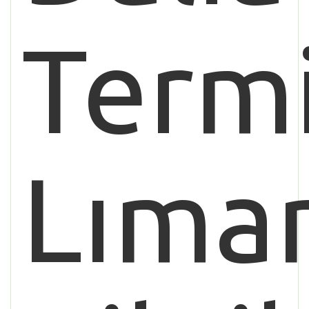
Term
Lıma