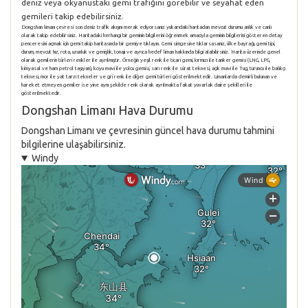
deniz veya okyanustaki gemi trafiğini görebilir ve seyahat eden
gemileri takip edebilirsiniz.
Dongshan limanı çevresi son deniz trafik akışını merak ediyorsanız yukarıdaki haritadan mevcut durumu anlık ve canlı
olarak takip edebilirsiniz. Haritadaki herhangi bir geminin bilgilerini öğrenmek amacıyla geminin bilgilerini gösteren detay
penceresini açmak için gemi takip haritasında bir gemiye tıklayın. Gemi simgesine tıklarsasanız, ülke bayrağı, gemi tipi,
durum, mevcut hız, rota, uzunluk ve genişlik, tonajı ve ayrıca hedef liman hakkında bilgi alabilirsiniz. Harita üzerinde genel
olarak gemilerin türleri renkler ile ayrılmıştır. Örneğin yeşil renk ile ticari gemi, kırmızı ile tanker gemisi (LNG, LPG,
kimyasal ve ham petrol taşıyan), koyu mavi ile yolcu gemisi, sarı renk ile sürat teknesi, açık mavi ile Tug, turuncu ile balıkçı
teknesi, mor ile yat tarzı tekneler ve gri renk ile diğer gemi türleri gösterilmektedir. Limanlarda demirli bulunan ve
hareket etmeyen gemiler ise yine aynı şekilde renk olarak ayrılmakta fakat yuvarlak daire şekilleri ile
gösterilmektedir.
Dongshan Limanı Hava Durumu
Dongshan Limanı ve çevresinin güncel hava durumu tahmini
bilgilerine ulaşabilirsiniz.
Windy