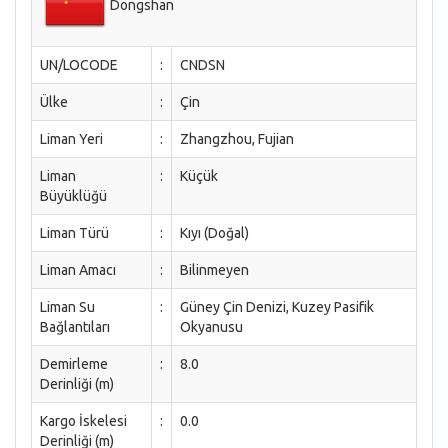
Dongshan
UN/LOCODE
:
CNDSN
Ülke
:
Çin
Liman Yeri
:
Zhangzhou, Fujian
Liman
:
Küçük
Büyüklüğü
Liman Türü
:
Kıyı (Doğal)
Liman Amacı
:
Bilinmeyen
Liman Su
:
Güney Çin Denizi, Kuzey Pasifik
Bağlantıları
Okyanusu
Demirleme
:
8.0
Derinliği (m)
Kargo İskelesi
:
0.0
Derinliği (m)