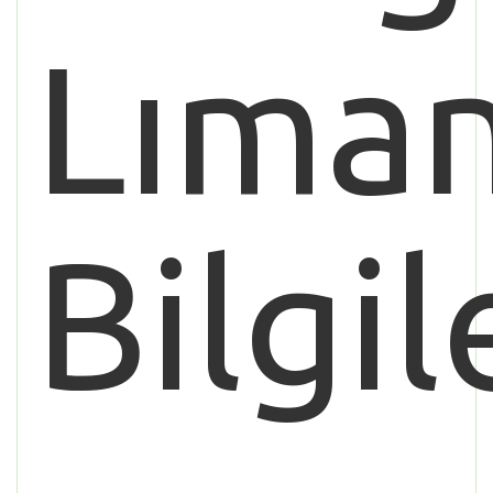
Lıman
Bilgil