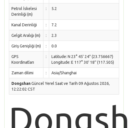
Petrol İskelesi
:
5.2
Derinliği (m)
Kanal Derinliği
:
7.2
Gelgit Aralığı (m)
:
2.3
Giriş Genişliği (m)
:
0.0
GPS
:
Latitude: N 23° 45' 24'' (23.756667)
Koordinatları
Longitude: E 117° 30' 18'' (117.505)
Zaman dilimi
:
Asia/Shanghai
Dongshan
Güncel Yerel Saat ve Tarih 09 Ağustos 2026,
12:22:02 CST
Dongsh