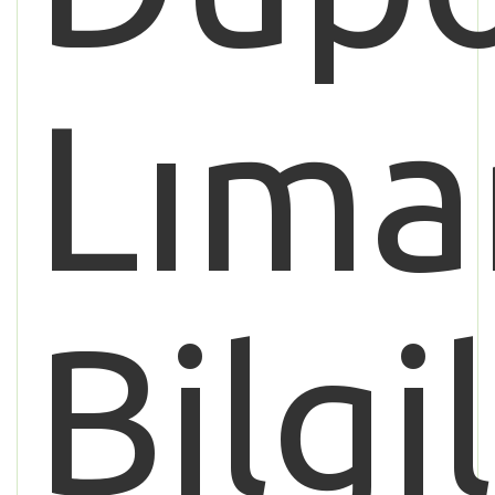
Lıma
Bilgi