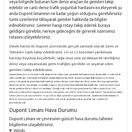
veya bölgede bulunan tüm deniz araçları ile gemileri takip
edebilir ve canlı deniz trafik yoğunluk haritasını inceleyerek şu
anda Dupont limanının ne kadar yoğun olduğunu görebilirsiniz.
Gemi üzerlerine tıklayarak gemiler hakkında da bilgiler
edinebilirsiniz. Geminin hangi rotayı takip ederek buraya
geldiğini görebilir, nereye gideceğini de görerek isterseniz
rotasını izleyebilirsiniz.
Üsteki harita ile Dupont çevresinde gerçek zamanlı olarak Gemi ve
Tekneleri Canlı takip edebilirsiniz. (+) ve (-) butonları yardımıyla
haritayı büyütüp küçültebilir, sağa veya sola sürükleyerek istediğiniz
deniz veya okyanustaki gemi trafiğini görebilir ve seyahat eden
gemileri takip edebilirsiniz.
Dupont limanı çevresi son deniz trafik akışını merak ediyorsanız yukarıdaki haritadan mevcut durumu anlık ve canlı olarak
takip edebilirsiniz. Haritadaki herhangi bir geminin bilgilerini öğrenmek amacıyla geminin bilgilerini gösteren detay
penceresini açmak için gemi takip haritasında bir gemiye tıklayın. Gemi simgesine tıklarsasanız, ülke bayrağı, gemi tipi,
durum, mevcut hız, rota, uzunluk ve genişlik, tonajı ve ayrıca hedef liman hakkında bilgi alabilirsiniz. Harita üzerinde genel
olarak gemilerin türleri renkler ile ayrılmıştır. Örneğin yeşil renk ile ticari gemi, kırmızı ile tanker gemisi (LNG, LPG,
kimyasal ve ham petrol taşıyan), koyu mavi ile yolcu gemisi, sarı renk ile sürat teknesi, açık mavi ile Tug, turuncu ile balıkçı
teknesi, mor ile yat tarzı tekneler ve gri renk ile diğer gemi türleri gösterilmektedir. Limanlarda demirli bulunan ve
hareket etmeyen gemiler ise yine aynı şekilde renk olarak ayrılmakta fakat yuvarlak daire şekilleri ile
gösterilmektedir.
Dupont Limanı Hava Durumu
Dupont Limanı ve çevresinin güncel hava durumu tahmini
bilgilerine ulaşabilirsiniz.
Windy