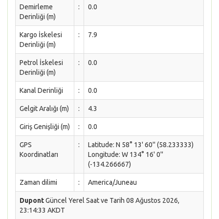
Demirleme
:
0.0
Derinliği (m)
Kargo İskelesi
:
7.9
Derinliği (m)
Petrol İskelesi
:
0.0
Derinliği (m)
Kanal Derinliği
:
0.0
Gelgit Aralığı (m)
:
4.3
Giriş Genişliği (m)
:
0.0
GPS
:
Latitude: N 58° 13' 60'' (58.233333)
Koordinatları
Longitude: W 134° 16' 0''
(-134.266667)
Zaman dilimi
:
America/Juneau
Dupont
Güncel Yerel Saat ve Tarih 08 Ağustos 2026,
23:14:33 AKDT