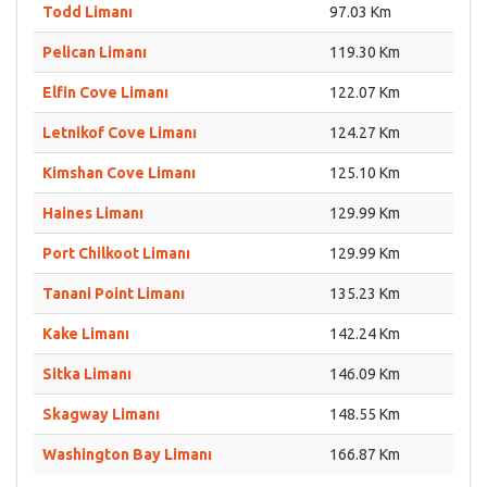
Todd Limanı
97.03 Km
Pelican Limanı
119.30 Km
Elfin Cove Limanı
122.07 Km
Letnikof Cove Limanı
124.27 Km
Kimshan Cove Limanı
125.10 Km
Haines Limanı
129.99 Km
Port Chilkoot Limanı
129.99 Km
Tanani Point Limanı
135.23 Km
Kake Limanı
142.24 Km
Sitka Limanı
146.09 Km
Skagway Limanı
148.55 Km
Washington Bay Limanı
166.87 Km