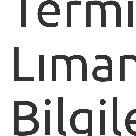
Termi
Lıman
Bilgil