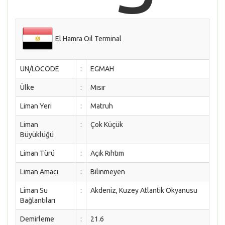
El Hamra Oil Terminal
UN/LOCODE
:
EGMAH
Ülke
:
Mısır
Liman Yeri
:
Matruh
Liman
:
Çok Küçük
Büyüklüğü
Liman Türü
:
Açık Rıhtım
Liman Amacı
:
Bilinmeyen
Liman Su
:
Akdeniz, Kuzey Atlantik Okyanusu
Bağlantıları
Demirleme
:
21.6