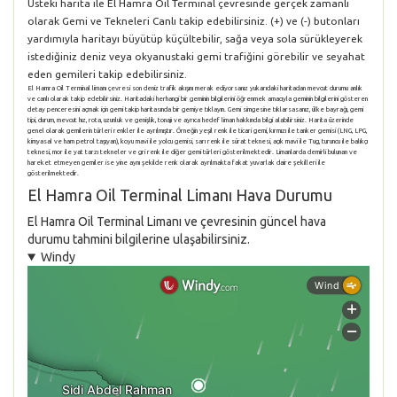
Üsteki harita ile El Hamra Oil Terminal çevresinde gerçek zamanlı
olarak Gemi ve Tekneleri Canlı takip edebilirsiniz. (+) ve (-) butonları
yardımıyla haritayı büyütüp küçültebilir, sağa veya sola sürükleyerek
istediğiniz deniz veya okyanustaki gemi trafiğini görebilir ve seyahat
eden gemileri takip edebilirsiniz.
El Hamra Oil Terminal limanı çevresi son deniz trafik akışını merak ediyorsanız yukarıdaki haritadan mevcut durumu anlık
ve canlı olarak takip edebilirsiniz. Haritadaki herhangi bir geminin bilgilerini öğrenmek amacıyla geminin bilgilerini gösteren
detay penceresini açmak için gemi takip haritasında bir gemiye tıklayın. Gemi simgesine tıklarsasanız, ülke bayrağı, gemi
tipi, durum, mevcut hız, rota, uzunluk ve genişlik, tonajı ve ayrıca hedef liman hakkında bilgi alabilirsiniz. Harita üzerinde
genel olarak gemilerin türleri renkler ile ayrılmıştır. Örneğin yeşil renk ile ticari gemi, kırmızı ile tanker gemisi (LNG, LPG,
kimyasal ve ham petrol taşıyan), koyu mavi ile yolcu gemisi, sarı renk ile sürat teknesi, açık mavi ile Tug, turuncu ile balıkçı
teknesi, mor ile yat tarzı tekneler ve gri renk ile diğer gemi türleri gösterilmektedir. Limanlarda demirli bulunan ve
hareket etmeyen gemiler ise yine aynı şekilde renk olarak ayrılmakta fakat yuvarlak daire şekilleri ile
gösterilmektedir.
El Hamra Oil Terminal Limanı Hava Durumu
El Hamra Oil Terminal Limanı ve çevresinin güncel hava
durumu tahmini bilgilerine ulaşabilirsiniz.
Windy