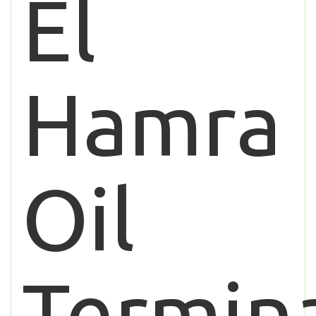
El
Hamra
Oil
Termin