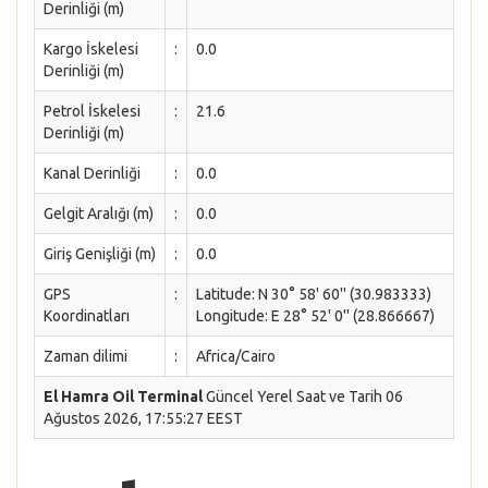
Derinliği (m)
Kargo İskelesi
:
0.0
Derinliği (m)
Petrol İskelesi
:
21.6
Derinliği (m)
Kanal Derinliği
:
0.0
Gelgit Aralığı (m)
:
0.0
Giriş Genişliği (m)
:
0.0
GPS
:
Latitude: N 30° 58' 60'' (30.983333)
Koordinatları
Longitude: E 28° 52' 0'' (28.866667)
Zaman dilimi
:
Africa/Cairo
El Hamra Oil Terminal
Güncel Yerel Saat ve Tarih 06
Ağustos 2026, 17:55:27 EEST