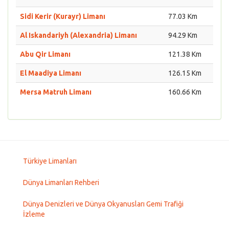
Sidi Kerir (Kurayr) Limanı
77.03 Km
Al Iskandariyh (Alexandria) Limanı
94.29 Km
Abu Qir Limanı
121.38 Km
El Maadiya Limanı
126.15 Km
Mersa Matruh Limanı
160.66 Km
Türkiye Limanları
Dünya Limanları Rehberi
Dünya Denizleri ve Dünya Okyanusları Gemi Trafiği
İzleme