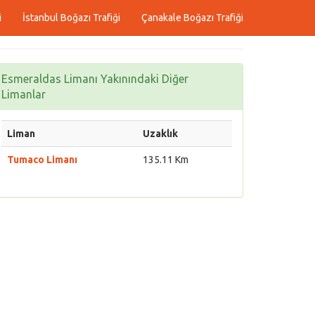
i
İstanbul Boğazı Trafiği
Çanakale Boğazı Trafiği
Esmeraldas Limanı Yakınındaki Diğer
Limanlar
Liman
Uzaklık
Tumaco Limanı
135.11 Km