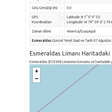
Giriş Genişliği (m)
:
0.0
GPS
:
Latitude: N 1° 0' 0'' (1)
Koordinatları
Longitude: W 79° 39' 0'' (-79.
Zaman dilimi
:
America/Guayaquil
Esmeraldas
Güncel Yerel Saat ve Tarih 07 Ağustos
Esmeraldas Limanı Haritadaki
Esmeraldas (ECESM) Limanının konumu ve haritadaki yer
+
−