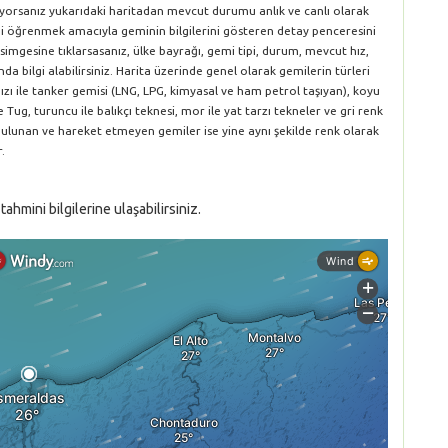
iyorsanız yukarıdaki haritadan mevcut durumu anlık ve canlı olarak
rini öğrenmek amacıyla geminin bilgilerini gösteren detay penceresini
simgesine tıklarsasanız, ülke bayrağı, gemi tipi, durum, mevcut hız,
da bilgi alabilirsiniz. Harita üzerinde genel olarak gemilerin türleri
ırmızı ile tanker gemisi (LNG, LPG, kimyasal ve ham petrol taşıyan), koyu
le Tug, turuncu ile balıkçı teknesi, mor ile yat tarzı tekneler ve gri renk
 bulunan ve hareket etmeyen gemiler ise yine aynı şekilde renk olarak
.
mini bilgilerine ulaşabilirsiniz.