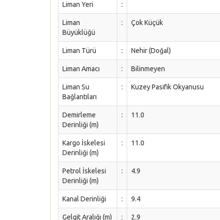
Liman Yeri
:
Liman
:
Çok Küçük
Büyüklüğü
Liman Türü
:
Nehir (Doğal)
Liman Amacı
:
Bilinmeyen
Liman Su
:
Kuzey Pasifik Okyanusu
Bağlantıları
Demirleme
:
11.0
Derinliği (m)
Kargo İskelesi
:
11.0
Derinliği (m)
Petrol İskelesi
:
4.9
Derinliği (m)
Kanal Derinliği
:
9.4
Gelgit Aralığı (m)
:
2.9