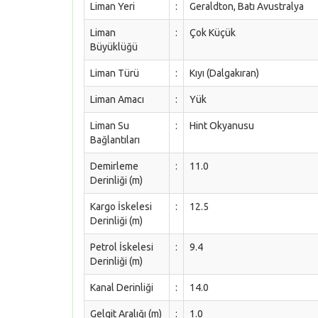
Liman Yeri
:
Geraldton, Batı Avustralya
Liman
:
Çok Küçük
Büyüklüğü
Liman Türü
:
Kıyı (Dalgakıran)
Liman Amacı
:
Yük
Liman Su
:
Hint Okyanusu
Bağlantıları
Demirleme
:
11.0
Derinliği (m)
Kargo İskelesi
:
12.5
Derinliği (m)
Petrol İskelesi
:
9.4
Derinliği (m)
Kanal Derinliği
:
14.0
Gelgit Aralığı (m)
:
1.0