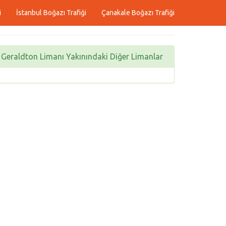
i
İstanbul Boğazı Trafiği
Çanakale Boğazı Trafiği
Geraldton Limanı Yakınındaki Diğer Limanlar