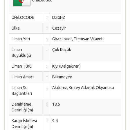
UN/LOCODE
:
DZGHZ
Ülke
:
Cezayir
Liman Yeri
:
Ghazaouet, Tlemsan Vilayeti
Liman
:
Çok Küçük
Büyüklüğü
Liman Türü
:
Kıyı (Dalgakıran)
Liman Amacı
:
Bilinmeyen
Liman Su
:
Akdeniz, Kuzey Atlantik Okyanusu
Bağlantıları
Demirleme
:
18.6
Derinliği (m)
Kargo İskelesi
:
9.4
Derinliği (m)