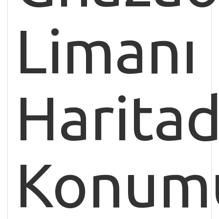
Limanı
Haritad
Konum