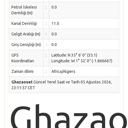
Petrol İskelesi
:
0.0
Derinliği (m)
Kanal Derinliği
:
11.0
Gelgit Aralığı (m)
:
0.0
Giriş Genişliği (m)
:
0.0
GPS
:
Latitude: N 35° 6' 0'' (35.1)
Koordinatları
Longitude: W 1° 52' 0'' (-1.866667)
Zaman dilimi
:
Africa/Algiers
Ghazaouet
Güncel Yerel Saat ve Tarih 05 Ağustos 2026,
23:11:57 CET
Ghazao