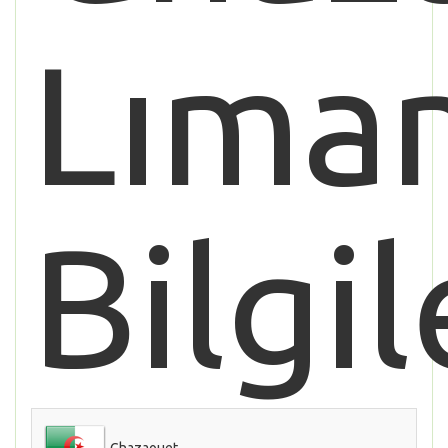
Lıman
Bilgil
Ghazaouet