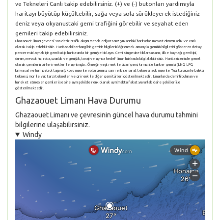
ve Tekneleri Canlı takip edebilirsiniz. (+) ve (-) butonları yardımıyla
haritayı büyütüp küçültebilir, sağa veya sola sürükleyerek istediğiniz
deniz veya okyanustaki gemi trafiğini görebilir ve seyahat eden
gemileri takip edebilirsiniz.
Ghazaouet limanı çevresi son deniz trafik akışını merak ediyorsanız yukarıdaki haritadan mevcut durumu anlık ve canlı
olarak takip edebilirsiniz. Haritadaki herhangi bir geminin bilgilerini öğrenmek amacıyla geminin bilgilerini gösteren detay
penceresini açmak için gemi takip haritasında bir gemiye tıklayın. Gemi simgesine tıklarsasanız, ülke bayrağı, gemi tipi,
durum, mevcut hız, rota, uzunluk ve genişlik, tonajı ve ayrıca hedef liman hakkında bilgi alabilirsiniz. Harita üzerinde genel
olarak gemilerin türleri renkler ile ayrılmıştır. Örneğin yeşil renk ile ticari gemi, kırmızı ile tanker gemisi (LNG, LPG,
kimyasal ve ham petrol taşıyan), koyu mavi ile yolcu gemisi, sarı renk ile sürat teknesi, açık mavi ile Tug, turuncu ile balıkçı
teknesi, mor ile yat tarzı tekneler ve gri renk ile diğer gemi türleri gösterilmektedir. Limanlarda demirli bulunan ve
hareket etmeyen gemiler ise yine aynı şekilde renk olarak ayrılmakta fakat yuvarlak daire şekilleri ile
gösterilmektedir.
Ghazaouet Limanı Hava Durumu
Ghazaouet Limanı ve çevresinin güncel hava durumu tahmini
bilgilerine ulaşabilirsiniz.
Windy