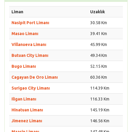
Liman
Uzaklık
Nasipit Port Limanı
30.58 Km
Masao Limanı
39.41 Km
Villanueva Limanı
45.99 Km
Butuan City Limanı
49.34 Km
Bugo Limanı
52.15 Km
Cagayan De Oro Limanı
60.36 Km
Surigao City Limanı
114.39 Km
Iligan Limanı
116.33 Km
Hinatuan Limanı
145.19 Km
Jimenez Limanı
146.56 Km
Maasin Limanı
147.48 Km