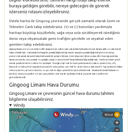
bilgiler edinebilirsiniz. Geminin hangi rotayı takip ederek
buraya geldiğini görebilir, nereye gideceğini de görerek
isterseniz rotasını izleyebilirsiniz.
Üsteki harita ile Gingoog çevresinde gerçek zamanlı olarak Gemi ve
Tekneleri Canlı takip edebilirsiniz. (+) ve (-) butonları yardımıyla
haritayı büyütüp küçültebilir, sağa veya sola sürükleyerek istediğiniz
deniz veya okyanustaki gemi trafiğini görebilir ve seyahat eden
gemileri takip edebilirsiniz.
Gingoog limanı çevresi son deniz trafik akışını merak ediyorsanız yukarıdaki haritadan mevcut durumu anlık ve canlı olarak
takip edebilirsiniz. Haritadaki herhangi bir geminin bilgilerini öğrenmek amacıyla geminin bilgilerini gösteren detay
penceresini açmak için gemi takip haritasında bir gemiye tıklayın. Gemi simgesine tıklarsasanız, ülke bayrağı, gemi tipi,
durum, mevcut hız, rota, uzunluk ve genişlik, tonajı ve ayrıca hedef liman hakkında bilgi alabilirsiniz. Harita üzerinde genel
olarak gemilerin türleri renkler ile ayrılmıştır. Örneğin yeşil renk ile ticari gemi, kırmızı ile tanker gemisi (LNG, LPG,
kimyasal ve ham petrol taşıyan), koyu mavi ile yolcu gemisi, sarı renk ile sürat teknesi, açık mavi ile Tug, turuncu ile balıkçı
teknesi, mor ile yat tarzı tekneler ve gri renk ile diğer gemi türleri gösterilmektedir. Limanlarda demirli bulunan ve
hareket etmeyen gemiler ise yine aynı şekilde renk olarak ayrılmakta fakat yuvarlak daire şekilleri ile
gösterilmektedir.
Gingoog Limanı Hava Durumu
Gingoog Limanı ve çevresinin güncel hava durumu tahmini
bilgilerine ulaşabilirsiniz.
Windy