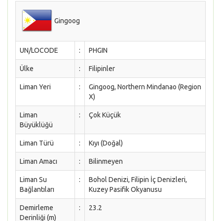
Gingoog
UN/LOCODE
:
PHGIN
Ülke
:
Filipinler
Liman Yeri
:
Gingoog, Northern Mindanao (Region
X)
Liman
:
Çok Küçük
Büyüklüğü
Liman Türü
:
Kıyı (Doğal)
Liman Amacı
:
Bilinmeyen
Liman Su
:
Bohol Denizi, Filipin İç Denizleri,
Bağlantıları
Kuzey Pasifik Okyanusu
Demirleme
:
23.2
Derinliği (m)