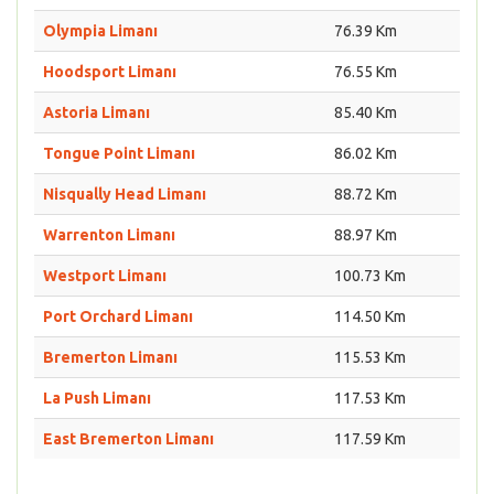
Olympia Limanı
76.39 Km
Hoodsport Limanı
76.55 Km
Astoria Limanı
85.40 Km
Tongue Point Limanı
86.02 Km
Nisqually Head Limanı
88.72 Km
Warrenton Limanı
88.97 Km
Westport Limanı
100.73 Km
Port Orchard Limanı
114.50 Km
Bremerton Limanı
115.53 Km
La Push Limanı
117.53 Km
East Bremerton Limanı
117.59 Km