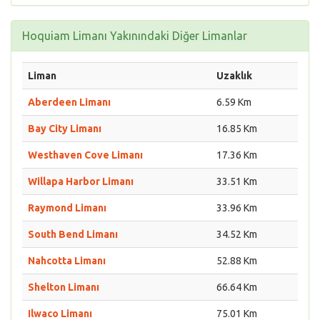
Hoquiam Limanı Yakınındaki Diğer Limanlar
Liman
Uzaklık
Aberdeen Limanı
6.59 Km
Bay City Limanı
16.85 Km
Westhaven Cove Limanı
17.36 Km
Willapa Harbor Limanı
33.51 Km
Raymond Limanı
33.96 Km
South Bend Limanı
34.52 Km
Nahcotta Limanı
52.88 Km
Shelton Limanı
66.64 Km
Ilwaco Limanı
75.01 Km