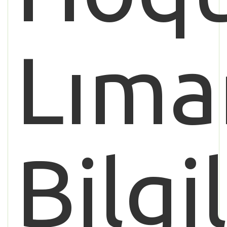
Lıma
Bilgi