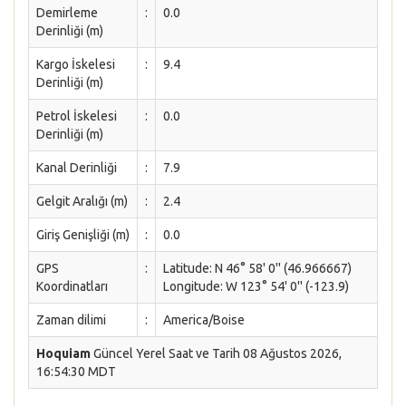
Demirleme
:
0.0
Derinliği (m)
Kargo İskelesi
:
9.4
Derinliği (m)
Petrol İskelesi
:
0.0
Derinliği (m)
Kanal Derinliği
:
7.9
Gelgit Aralığı (m)
:
2.4
Giriş Genişliği (m)
:
0.0
GPS
:
Latitude: N 46° 58' 0'' (46.966667)
Koordinatları
Longitude: W 123° 54' 0'' (-123.9)
Zaman dilimi
:
America/Boise
Hoquiam
Güncel Yerel Saat ve Tarih 08 Ağustos 2026,
16:54:30 MDT