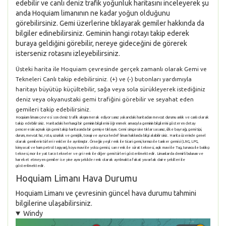
edebilir ve canlı deniz trafik yoğunluk haritasını inceleyerek şu
anda Hoquiam limanının ne kadar yoğun olduğunu
görebilirsiniz. Gemi üzerlerine tıklayarak gemiler hakkında da
bilgiler edinebilirsiniz. Geminin hangi rotayı takip ederek
buraya geldiğini görebilir, nereye gideceğini de görerek
isterseniz rotasını izleyebilirsiniz.
Üsteki harita ile Hoquiam çevresinde gerçek zamanlı olarak Gemi ve
Tekneleri Canlı takip edebilirsiniz. (+) ve (-) butonları yardımıyla
haritayı büyütüp küçültebilir, sağa veya sola sürükleyerek istediğiniz
deniz veya okyanustaki gemi trafiğini görebilir ve seyahat eden
gemileri takip edebilirsiniz.
Hoquiam limanı çevresi son deniz trafik akışını merak ediyorsanız yukarıdaki haritadan mevcut durumu anlık ve canlı olarak
takip edebilirsiniz. Haritadaki herhangi bir geminin bilgilerini öğrenmek amacıyla geminin bilgilerini gösteren detay
penceresini açmak için gemi takip haritasında bir gemiye tıklayın. Gemi simgesine tıklarsasanız, ülke bayrağı, gemi tipi,
durum, mevcut hız, rota, uzunluk ve genişlik, tonajı ve ayrıca hedef liman hakkında bilgi alabilirsiniz. Harita üzerinde genel
olarak gemilerin türleri renkler ile ayrılmıştır. Örneğin yeşil renk ile ticari gemi, kırmızı ile tanker gemisi (LNG, LPG,
kimyasal ve ham petrol taşıyan), koyu mavi ile yolcu gemisi, sarı renk ile sürat teknesi, açık mavi ile Tug, turuncu ile balıkçı
teknesi, mor ile yat tarzı tekneler ve gri renk ile diğer gemi türleri gösterilmektedir. Limanlarda demirli bulunan ve
hareket etmeyen gemiler ise yine aynı şekilde renk olarak ayrılmakta fakat yuvarlak daire şekilleri ile
gösterilmektedir.
Hoquiam Limanı Hava Durumu
Hoquiam Limanı ve çevresinin güncel hava durumu tahmini
bilgilerine ulaşabilirsiniz.
Windy