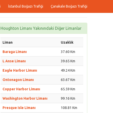
i
İstanbul Boğazı Trafiği
Çanakale Boğazı Trafiği
Houghton Limanı Yakınındaki Diğer Limanlar
Liman
Uzaklık
Baraga Limanı
37.60 Km
L Anse Limanı
39.65 Km
Eagle Harbor Limanı
49.24 Km
Ontonagon Limanı
63.67 Km
Copper Harbor Limanı
65.59 Km
Washington Harbor Limanı
99.16 Km
Presque Isle Limanı
108.81 Km