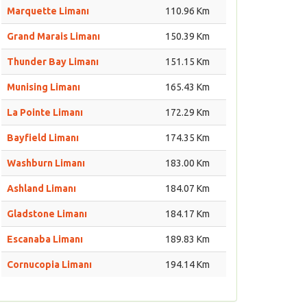
Marquette Limanı
110.96 Km
Grand Marais Limanı
150.39 Km
Thunder Bay Limanı
151.15 Km
Munising Limanı
165.43 Km
La Pointe Limanı
172.29 Km
Bayfield Limanı
174.35 Km
Washburn Limanı
183.00 Km
Ashland Limanı
184.07 Km
Gladstone Limanı
184.17 Km
Escanaba Limanı
189.83 Km
Cornucopia Limanı
194.14 Km