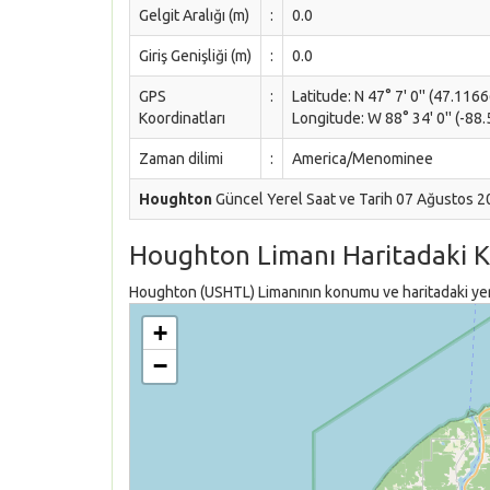
Gelgit Aralığı (m)
:
0.0
Giriş Genişliği (m)
:
0.0
GPS
:
Latitude: N 47° 7' 0'' (47.116
Koordinatları
Longitude: W 88° 34' 0'' (-88
Zaman dilimi
:
America/Menominee
Houghton
Güncel Yerel Saat ve Tarih 07 Ağustos 
Houghton Limanı Haritadaki 
Houghton (USHTL) Limanının konumu ve haritadaki yeri 
+
−