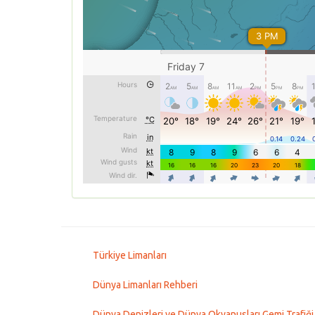
Türkiye Limanları
Dünya Limanları Rehberi
Dünya Denizleri ve Dünya Okyanusları Gemi Trafiği