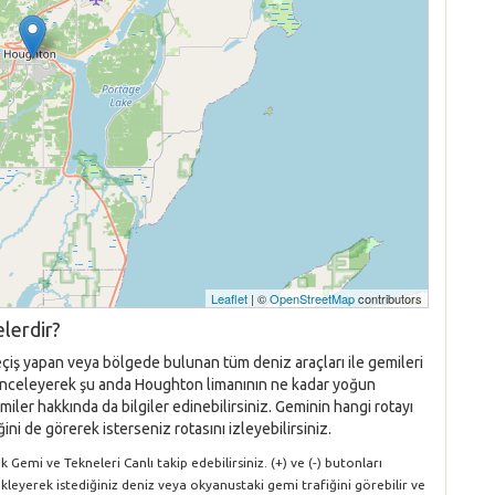
Leaflet
| ©
OpenStreetMap
contributors
lerdir?
eçiş yapan veya bölgede bulunan tüm deniz araçları ile gemileri
nı inceleyerek şu anda Houghton limanının ne kadar yoğun
iler hakkında da bilgiler edinebilirsiniz. Geminin hangi rotayı
ni de görerek isterseniz rotasını izleyebilirsiniz.
emi ve Tekneleri Canlı takip edebilirsiniz. (+) ve (-) butonları
ükleyerek istediğiniz deniz veya okyanustaki gemi trafiğini görebilir ve