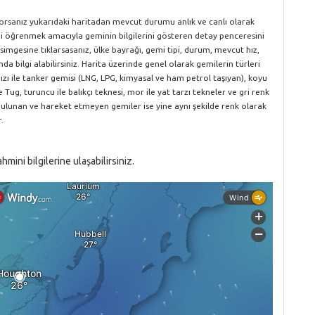
yorsanız yukarıdaki haritadan mevcut durumu anlık ve canlı olarak
rini öğrenmek amacıyla geminin bilgilerini gösteren detay penceresini
simgesine tıklarsasanız, ülke bayrağı, gemi tipi, durum, mevcut hız,
da bilgi alabilirsiniz. Harita üzerinde genel olarak gemilerin türleri
ırmızı ile tanker gemisi (LNG, LPG, kimyasal ve ham petrol taşıyan), koyu
le Tug, turuncu ile balıkçı teknesi, mor ile yat tarzı tekneler ve gri renk
 bulunan ve hareket etmeyen gemiler ise yine aynı şekilde renk olarak
.
ini bilgilerine ulaşabilirsiniz.