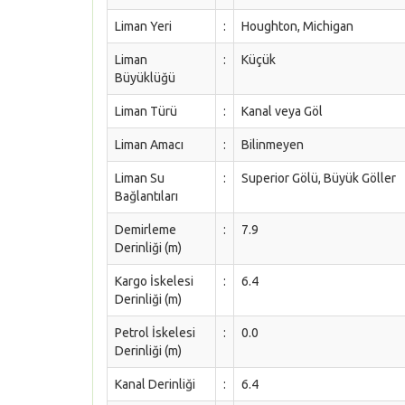
Liman Yeri
:
Houghton, Michigan
Liman
:
Küçük
Büyüklüğü
Liman Türü
:
Kanal veya Göl
Liman Amacı
:
Bilinmeyen
Liman Su
:
Superior Gölü, Büyük Göller
Bağlantıları
Demirleme
:
7.9
Derinliği (m)
Kargo İskelesi
:
6.4
Derinliği (m)
Petrol İskelesi
:
0.0
Derinliği (m)
Kanal Derinliği
:
6.4