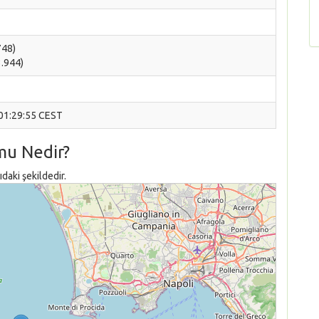
748)
3.944)
 01:29:55 CEST
mu Nedir?
daki şekildedir.