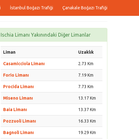
i
İstanbul Boğazı Trafiği
Çanakale Boğazı Trafiği
Ischia Limanı Yakınındaki Diğer Limanlar
Liman
Uzaklık
Casamicciola Limanı
2.73 Km
Forio Limanı
7.19 Km
Procida Limanı
7.73 Km
Miseno Limanı
13.17 Km
Baia Limanı
13.37 Km
Pozzuoli Limanı
16.33 Km
Bagnoli Limanı
19.29 Km