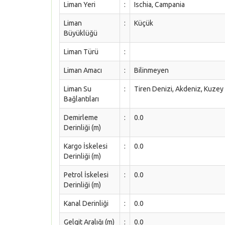
Liman Yeri
:
Ischia, Campania
Liman
:
Küçük
Büyüklüğü
Liman Türü
:
Liman Amacı
:
Bilinmeyen
Liman Su
:
Tiren Denizi, Akdeniz, Kuzey
Bağlantıları
Demirleme
:
0.0
Derinliği (m)
Kargo İskelesi
:
0.0
Derinliği (m)
Petrol İskelesi
:
0.0
Derinliği (m)
Kanal Derinliği
:
0.0
Gelgit Aralığı (m)
:
0.0