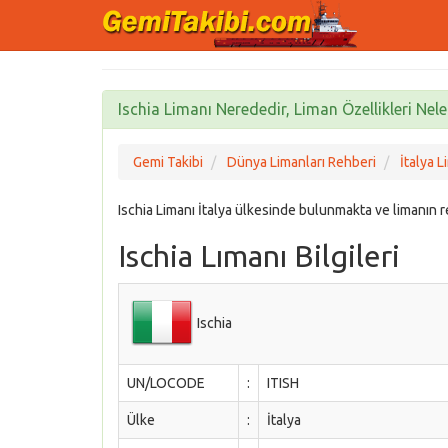
Ischia Limanı Nerededir, Liman Özellikleri Nele
Gemi Takibi
Dünya Limanları Rehberi
İtalya L
Ischia Limanı İtalya ülkesinde bulunmakta ve limanın
Ischia Lımanı Bilgileri
Ischia
UN/LOCODE
:
ITISH
Ülke
:
İtalya