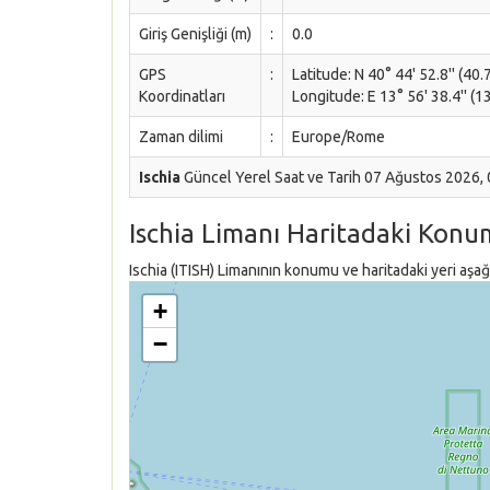
Giriş Genişliği (m)
:
0.0
GPS
:
Latitude: N 40° 44' 52.8'' (40.
Koordinatları
Longitude: E 13° 56' 38.4'' (1
Zaman dilimi
:
Europe/Rome
Ischia
Güncel Yerel Saat ve Tarih 07 Ağustos 2026,
Ischia Limanı Haritadaki Konu
Ischia (ITISH) Limanının konumu ve haritadaki yeri aşağı
+
−