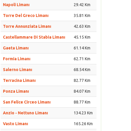
Napoli Limanı
29.42 Km
Torre Del Greco Limanı
35.81 Km
Torre Annunziata Limanı
42.63 Km
Castellammare Di Stabia Limanı
45.15 Km
Gaeta Limanı
61.14 Km
Formia Limanı
62.71 Km
Salerno Limanı
68.54 Km
Terracina Limanı
82.77 Km
Ponza Limanı
84.07 Km
San Felice Circeo Limanı
88.77 Km
Anzio - Nettuno Limanı
134.23 Km
Vasto Limanı
165.26 Km