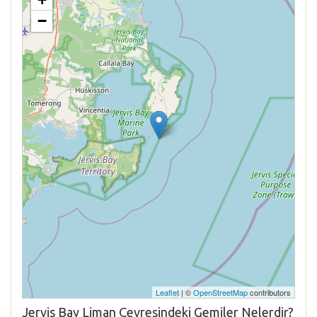
−
Leaflet
| ©
OpenStreetMap
contributors
Jervis Bay Liman Çevresindeki Gemiler Nelerdir?