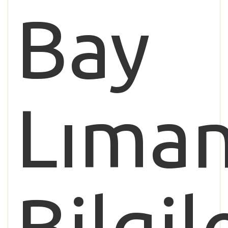
Bay
Lıman
Bilgil