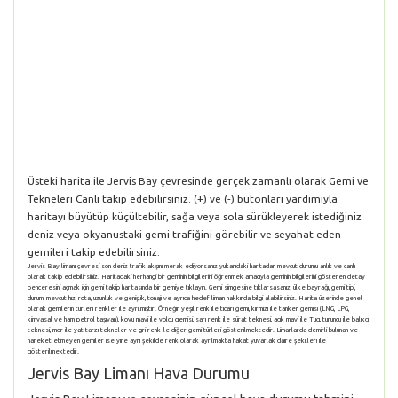
Üsteki harita ile Jervis Bay çevresinde gerçek zamanlı olarak Gemi ve
Tekneleri Canlı takip edebilirsiniz. (+) ve (-) butonları yardımıyla
haritayı büyütüp küçültebilir, sağa veya sola sürükleyerek istediğiniz
deniz veya okyanustaki gemi trafiğini görebilir ve seyahat eden
gemileri takip edebilirsiniz.
Jervis Bay limanı çevresi son deniz trafik akışını merak ediyorsanız yukarıdaki haritadan mevcut durumu anlık ve canlı
olarak takip edebilirsiniz. Haritadaki herhangi bir geminin bilgilerini öğrenmek amacıyla geminin bilgilerini gösteren detay
penceresini açmak için gemi takip haritasında bir gemiye tıklayın. Gemi simgesine tıklarsasanız, ülke bayrağı, gemi tipi,
durum, mevcut hız, rota, uzunluk ve genişlik, tonajı ve ayrıca hedef liman hakkında bilgi alabilirsiniz. Harita üzerinde genel
olarak gemilerin türleri renkler ile ayrılmıştır. Örneğin yeşil renk ile ticari gemi, kırmızı ile tanker gemisi (LNG, LPG,
kimyasal ve ham petrol taşıyan), koyu mavi ile yolcu gemisi, sarı renk ile sürat teknesi, açık mavi ile Tug, turuncu ile balıkçı
teknesi, mor ile yat tarzı tekneler ve gri renk ile diğer gemi türleri gösterilmektedir. Limanlarda demirli bulunan ve
hareket etmeyen gemiler ise yine aynı şekilde renk olarak ayrılmakta fakat yuvarlak daire şekilleri ile
gösterilmektedir.
Jervis Bay Limanı Hava Durumu