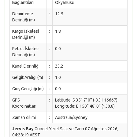
Bağlantıları
Okyanusu
Demirleme
:
12.5
Derinliği (m)
Kargo İskelesi
:
1.8
Derinliği (m)
Petrol İskelesi
:
0.0
Derinliği (m)
Kanal Derinliği
:
23.2
Gelgit Aralığı (m)
:
1.0
Giriş Genişliği (m)
:
0.0
GPS
:
Latitude: S 35° 7' 0'' (-35.116667)
Koordinatları
Longitude: E 150° 48' 0'' (150.8)
Zaman dilimi
:
Australia/Sydney
Jervis Bay
Güncel Yerel Saat ve Tarih 07 Ağustos 2026,
04:28:19 AEST