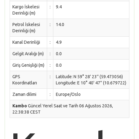
Kargo İskelesi
:
9.4
Derinliği (m)
Petrol İskelesi
:
14.0
Derinliği (m)
Kanal Derinliği
:
4.9
Gelgit Aralığı (m)
:
0.0
Giriş Genişliği (m)
:
0.0
GPS
:
Latitude: N 59° 28' 23'' (59.473056)
Koordinatları
Longitude: E 10° 40' 47'' (10.679722)
Zaman dilimi
:
Europe/Oslo
Kambo
Güncel Yerel Saat ve Tarih 06 Ağustos 2026,
22:38:38 CEST