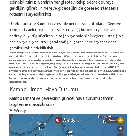
edinebilirsiniz. Geminin hangi rotayı takip ederek buraya
geldiğini görebilir, nereye gideceğini de görerek isterseniz
rotasını izleyebilirsiniz.
Üsteki harita ile Kambo çevresinde gerçek zamanlı olarak Gemi ve
Tekneleri Canlı takip edebilirsiniz. (+) ve (-) butonları yardımıyla
haritayı büyütüp küçültebilir, sağa veya sola sürükleyerek istediğiniz
deniz veya okyanustaki gemi trafiğini görebilir ve seyahat eden
gemileri takip edebilirsiniz.
Kambo limanı çevresi son deniz trafik akışını merak ediyorsanız yukarıdaki haritadan mevcut durumu anlık ve canlı olarak
takip edebilirsiniz. Haritadaki herhangi bir geminin bilgilerini öğrenmek amacıyla geminin bilgilerini gösteren detay
penceresini açmak için gemi takip haritasında bir gemiye tıklayın. Gemi simgesine tıklarsasanız, ülke bayrağı, gemi tipi,
durum, mevcut hız, rota, uzunluk ve genişlik, tonajı ve ayrıca hedef liman hakkında bilgi alabilirsiniz. Harita üzerinde genel
olarak gemilerin türleri renkler ile ayrılmıştır. Örneğin yeşil renk ile ticari gemi, kırmızı ile tanker gemisi (LNG, LPG,
kimyasal ve ham petrol taşıyan), koyu mavi ile yolcu gemisi, sarı renk ile sürat teknesi, açık mavi ile Tug, turuncu ile balıkçı
teknesi, mor ile yat tarzı tekneler ve gri renk ile diğer gemi türleri gösterilmektedir. Limanlarda demirli bulunan ve
hareket etmeyen gemiler ise yine aynı şekilde renk olarak ayrılmakta fakat yuvarlak daire şekilleri ile
gösterilmektedir.
Kambo Limanı Hava Durumu
Kambo Limanı ve çevresinin güncel hava durumu tahmini
bilgilerine ulaşabilirsiniz.
Windy