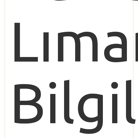
Lıma
Bilgi