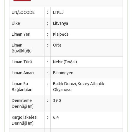
UN/LOCODE
:
LTKLJ
Ülke
:
Litvanya
Liman Yeri
:
Klaipėda
Liman
:
Orta
Büyüklüğü
Liman Türü
:
Nehir (Doğal)
Liman Amacı
:
Bilinmeyen
Liman Su
:
Baltık Denizi, Kuzey Atlantik
Bağlantıları
Okyanusu
Demirleme
:
39.0
Derinliği (m)
Kargo İskelesi
:
6.4
Derinliği (m)