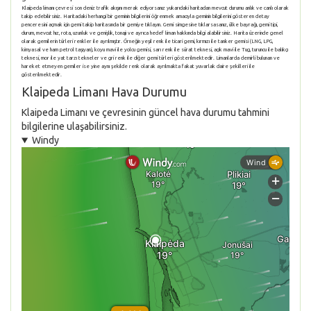
Klaipeda limanı çevresi son deniz trafik akışını merak ediyorsanız yukarıdaki haritadan mevcut durumu anlık ve canlı olarak
takip edebilirsiniz. Haritadaki herhangi bir geminin bilgilerini öğrenmek amacıyla geminin bilgilerini gösteren detay
penceresini açmak için gemi takip haritasında bir gemiye tıklayın. Gemi simgesine tıklarsasanız, ülke bayrağı, gemi tipi,
durum, mevcut hız, rota, uzunluk ve genişlik, tonajı ve ayrıca hedef liman hakkında bilgi alabilirsiniz. Harita üzerinde genel
olarak gemilerin türleri renkler ile ayrılmıştır. Örneğin yeşil renk ile ticari gemi, kırmızı ile tanker gemisi (LNG, LPG,
kimyasal ve ham petrol taşıyan), koyu mavi ile yolcu gemisi, sarı renk ile sürat teknesi, açık mavi ile Tug, turuncu ile balıkçı
teknesi, mor ile yat tarzı tekneler ve gri renk ile diğer gemi türleri gösterilmektedir. Limanlarda demirli bulunan ve
hareket etmeyen gemiler ise yine aynı şekilde renk olarak ayrılmakta fakat yuvarlak daire şekilleri ile
gösterilmektedir.
Klaipeda Limanı Hava Durumu
Klaipeda Limanı ve çevresinin güncel hava durumu tahmini
bilgilerine ulaşabilirsiniz.
Windy