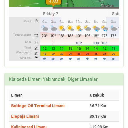
Klaipeda Limanı Yakınındaki Diğer Limanlar
Liman
Uzaklık
Butinge Oil Terminal Limanı
36.71 Km
Liepaja Limanı
89.17 Km
Kaliningrad Limanı
119.98 Km