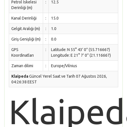
Petrol İskelesi
:
12.5
Derinliği (m)
Kanal Derinliği
:
15.0
Gelgit Aralığı (m)
:
1.0
Giriş Genişliği (m)
:
0.0
GPS
:
Latitude: N 55° 43' 0'' (55.716667)
Koordinatları
Longitude: E 21° 7' 0'' (21.116667)
Zaman dilimi
:
Europe/Vilnius
Klaipeda
Güncel Yerel Saat ve Tarih 07 Ağustos 2026,
04:26:38 EEST
Klaiped