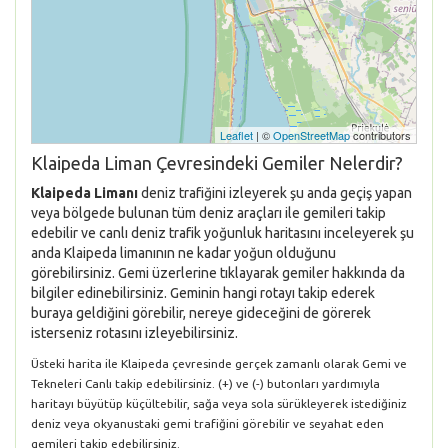
Leaflet
| ©
OpenStreetMap
contributors
Klaipeda Liman Çevresindeki Gemiler Nelerdir?
Klaipeda Limanı
deniz trafiğini izleyerek şu anda geçiş yapan
veya bölgede bulunan tüm deniz araçları ile gemileri takip
edebilir ve canlı deniz trafik yoğunluk haritasını inceleyerek şu
anda Klaipeda limanının ne kadar yoğun olduğunu
görebilirsiniz. Gemi üzerlerine tıklayarak gemiler hakkında da
bilgiler edinebilirsiniz. Geminin hangi rotayı takip ederek
buraya geldiğini görebilir, nereye gideceğini de görerek
isterseniz rotasını izleyebilirsiniz.
Üsteki harita ile Klaipeda çevresinde gerçek zamanlı olarak Gemi ve
Tekneleri Canlı takip edebilirsiniz. (+) ve (-) butonları yardımıyla
haritayı büyütüp küçültebilir, sağa veya sola sürükleyerek istediğiniz
deniz veya okyanustaki gemi trafiğini görebilir ve seyahat eden
gemileri takip edebilirsiniz.