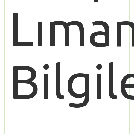
Lıman
Bilgil