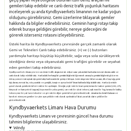
geçiş yapan veya bölgede bulunan tüm deniz araçları ile
gemileri takip edebilir ve canlı deniz trafik yoğunluk haritasını
inceleyerek şu anda Kyndbyvaerkets limanının ne kadar yoğun
olduğunu görebilirsiniz. Gemi üzerlerine tıklayarak gemiler
hakkında da bilgiler edinebilirsiniz. Geminin hangi rotayı takip
ederek buraya geldiğini görebilir, nereye gideceğini de
görerek isterseniz rotasını izleyebilirsiniz.
Üsteki harita ile Kyndbyvaerkets çevresinde gerçek zamanlı olarak
Gemi ve Tekneleri Canlı takip edebilirsiniz. (+) ve (-) butonları
yardımıyla haritayı büyütüp küçültebilir, sağa veya sola sürükleyerek
istediğiniz deniz veya okyanustaki gemi trafiğini görebilir ve seyahat
eden gemileri takip edebilirsiniz.
Kyndbyvaerkets limanı çevresi son deniz trafik akışını merak ediyorsanız yukarıdaki haritadan mevcut durumu anlık ve
canlı olarak takip edebilirsiniz. Haritadaki herhangi bir geminin bilgilerini öğrenmek amacıyla geminin bilgilerini gösteren
detay penceresini açmak için gemi takip haritasında bir gemiye tıklayın. Gemi simgesine tıklarsasanız, ülke bayrağı, gemi
tipi, durum, mevcut hız, rota, uzunluk ve genişlik, tonajı ve ayrıca hedef liman hakkında bilgi alabilirsiniz. Harita üzerinde
genel olarak gemilerin türleri renkler ile ayrılmıştır. Örneğin yeşil renk ile ticari gemi, kırmızı ile tanker gemisi (LNG, LPG,
kimyasal ve ham petrol taşıyan), koyu mavi ile yolcu gemisi, sarı renk ile sürat teknesi, açık mavi ile Tug, turuncu ile balıkçı
teknesi, mor ile yat tarzı tekneler ve gri renk ile diğer gemi türleri gösterilmektedir. Limanlarda demirli bulunan ve
hareket etmeyen gemiler ise yine aynı şekilde renk olarak ayrılmakta fakat yuvarlak daire şekilleri ile
gösterilmektedir.
Kyndbyvaerkets Limanı Hava Durumu
Kyndbyvaerkets Limanı ve çevresinin güncel hava durumu
tahmini bilgilerine ulaşabilirsiniz.
Windy