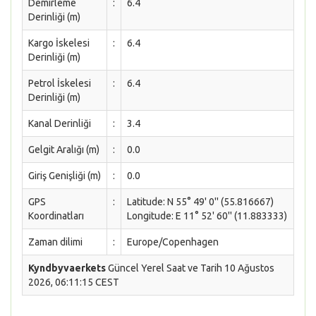
Demirleme
:
6.4
Derinliği (m)
Kargo İskelesi
:
6.4
Derinliği (m)
Petrol İskelesi
:
6.4
Derinliği (m)
Kanal Derinliği
:
3.4
Gelgit Aralığı (m)
:
0.0
Giriş Genişliği (m)
:
0.0
GPS
:
Latitude: N 55° 49' 0'' (55.816667)
Koordinatları
Longitude: E 11° 52' 60'' (11.883333)
Zaman dilimi
:
Europe/Copenhagen
Kyndbyvaerkets
Güncel Yerel Saat ve Tarih 10 Ağustos
2026, 06:11:15 CEST