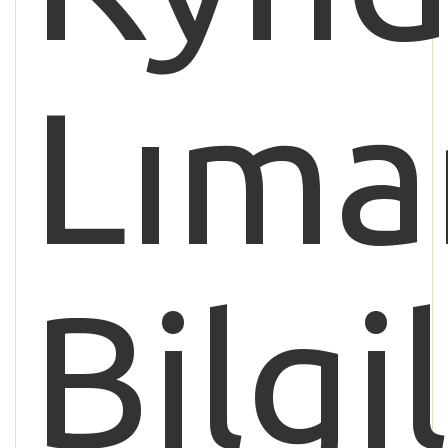
Lıma
Bilgi