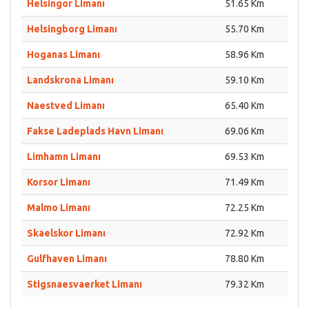
Helsingor Limanı
51.65 Km
Helsingborg Limanı
55.70 Km
Hoganas Limanı
58.96 Km
Landskrona Limanı
59.10 Km
Naestved Limanı
65.40 Km
Fakse Ladeplads Havn Limanı
69.06 Km
Limhamn Limanı
69.53 Km
Korsor Limanı
71.49 Km
Malmo Limanı
72.25 Km
Skaelskor Limanı
72.92 Km
Gulfhaven Limanı
78.80 Km
Stigsnaesvaerket Limanı
79.32 Km