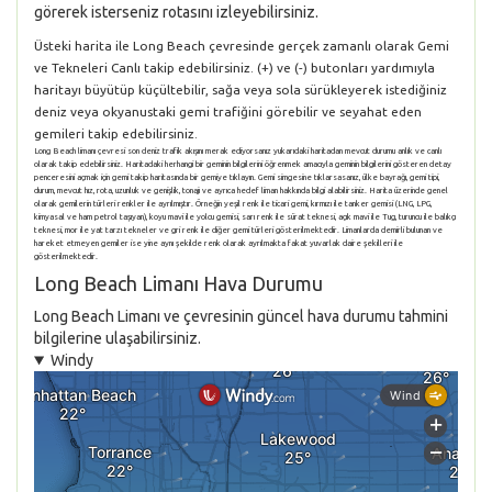
görerek isterseniz rotasını izleyebilirsiniz.
Üsteki harita ile Long Beach çevresinde gerçek zamanlı olarak Gemi
ve Tekneleri Canlı takip edebilirsiniz. (+) ve (-) butonları yardımıyla
haritayı büyütüp küçültebilir, sağa veya sola sürükleyerek istediğiniz
deniz veya okyanustaki gemi trafiğini görebilir ve seyahat eden
gemileri takip edebilirsiniz.
Long Beach limanı çevresi son deniz trafik akışını merak ediyorsanız yukarıdaki haritadan mevcut durumu anlık ve canlı
olarak takip edebilirsiniz. Haritadaki herhangi bir geminin bilgilerini öğrenmek amacıyla geminin bilgilerini gösteren detay
penceresini açmak için gemi takip haritasında bir gemiye tıklayın. Gemi simgesine tıklarsasanız, ülke bayrağı, gemi tipi,
durum, mevcut hız, rota, uzunluk ve genişlik, tonajı ve ayrıca hedef liman hakkında bilgi alabilirsiniz. Harita üzerinde genel
olarak gemilerin türleri renkler ile ayrılmıştır. Örneğin yeşil renk ile ticari gemi, kırmızı ile tanker gemisi (LNG, LPG,
kimyasal ve ham petrol taşıyan), koyu mavi ile yolcu gemisi, sarı renk ile sürat teknesi, açık mavi ile Tug, turuncu ile balıkçı
teknesi, mor ile yat tarzı tekneler ve gri renk ile diğer gemi türleri gösterilmektedir. Limanlarda demirli bulunan ve
hareket etmeyen gemiler ise yine aynı şekilde renk olarak ayrılmakta fakat yuvarlak daire şekilleri ile
gösterilmektedir.
Long Beach Limanı Hava Durumu
Long Beach Limanı ve çevresinin güncel hava durumu tahmini
bilgilerine ulaşabilirsiniz.
Windy