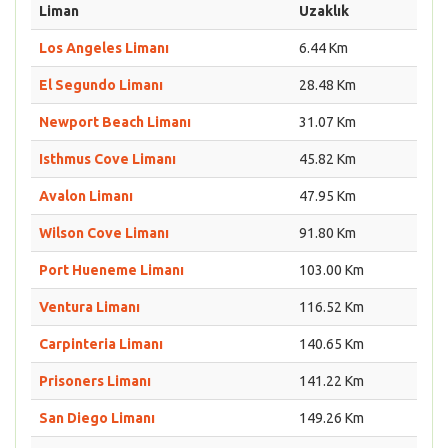
Liman
Uzaklık
Los Angeles Limanı
6.44 Km
El Segundo Limanı
28.48 Km
Newport Beach Limanı
31.07 Km
Isthmus Cove Limanı
45.82 Km
Avalon Limanı
47.95 Km
Wilson Cove Limanı
91.80 Km
Port Hueneme Limanı
103.00 Km
Ventura Limanı
116.52 Km
Carpinteria Limanı
140.65 Km
Prisoners Limanı
141.22 Km
San Diego Limanı
149.26 Km