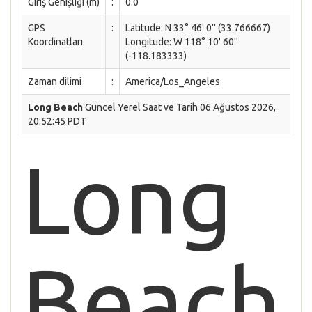
Giriş Genişliği (m)
:
0.0
GPS
:
Latitude: N 33° 46' 0'' (33.766667)
Koordinatları
Longitude: W 118° 10' 60''
(-118.183333)
Zaman dilimi
:
America/Los_Angeles
Long Beach
Güncel Yerel Saat ve Tarih 06 Ağustos 2026,
20:52:45 PDT
Long
Beach