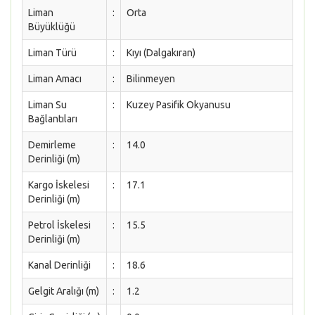
Liman
:
Orta
Büyüklüğü
Liman Türü
:
Kıyı (Dalgakıran)
Liman Amacı
:
Bilinmeyen
Liman Su
:
Kuzey Pasifik Okyanusu
Bağlantıları
Demirleme
:
14.0
Derinliği (m)
Kargo İskelesi
:
17.1
Derinliği (m)
Petrol İskelesi
:
15.5
Derinliği (m)
Kanal Derinliği
:
18.6
Gelgit Aralığı (m)
:
1.2