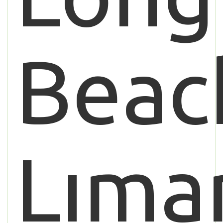
Beac
Lıma