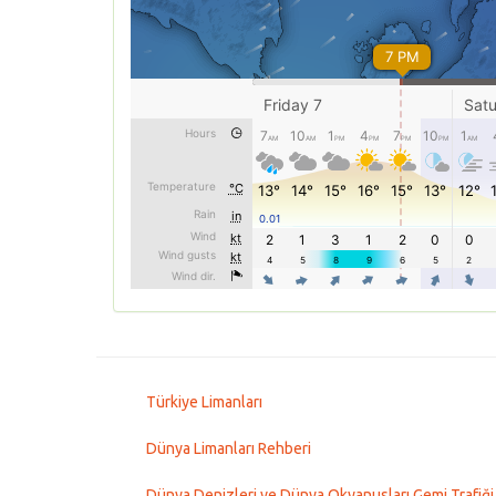
Türkiye Limanları
Dünya Limanları Rehberi
Dünya Denizleri ve Dünya Okyanusları Gemi Trafiği