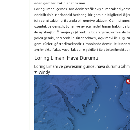
eden gemileri takip edebilirsiniz.
Loring limanı çevresi son deniz trafik akışını merak ediyor
edebilirsiniz. Haritadaki herhangi bir geminin bilgilerini 
için gemi takip haritasında bir gemiye tıklayın. Gemi simgesi
uzunluk ve genişlik, tonajı ve ayrıca hedef liman hakkında bil
ile ayrılmıştır. Örneğin yeşil renk ile ticari gemi, kırmızı i
yolcu gemisi, sarı renk ile sürat teknesi, açık mavi ile Tug, tu
gemi türleri gösterilmektedir. Limanlarda demirli bulunan 
ayrılmakta fakat yuvarlak daire şekilleri ile gösterilmektedir
Loring Limanı Hava Durumu
Loring Limanı ve çevresinin güncel hava durumu tahmini 
Windy