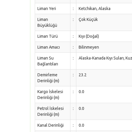
Liman Yeri
:
Ketchikan, Alaska
Liman
:
Çok Küçük
Büyüklüğü
Liman Türü
:
Kıyı (Doğal)
Liman Amacı
:
Bilinmeyen
Liman Su
:
Alaska-Kanada Kıyı Suları, K
Bağlantıları
Demirleme
:
23.2
Derinliği (m)
Kargo İskelesi
:
0.0
Derinliği (m)
Petrol İskelesi
:
0.0
Derinliği (m)
Kanal Derinliği
:
0.0