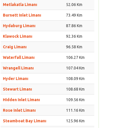
Metlakatla Limanı
52.06 Km
Burnett Inlet Limanı
73.49 Km
Hydaburg Limanı
87.86 Km
Klawock Limanı
92.36 Km
Craig Limanı
96.58 Km
Waterfall Limanı
106.27 Km
Wrangell Limanı
107.04 Km
Hyder Limanı
108.09 Km
Stewart Limanı
108.68 Km
Hidden Inlet Limanı
109.56 Km
Rose Inlet Limanı
111.16 Km
Steamboat Bay Limanı
125.96 Km