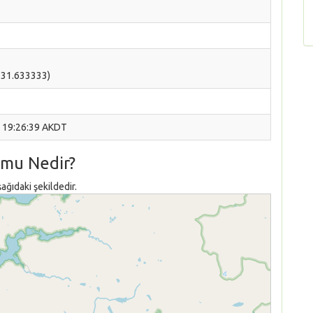
-131.633333)
, 19:26:39 AKDT
umu Nedir?
ğıdaki şekildedir.