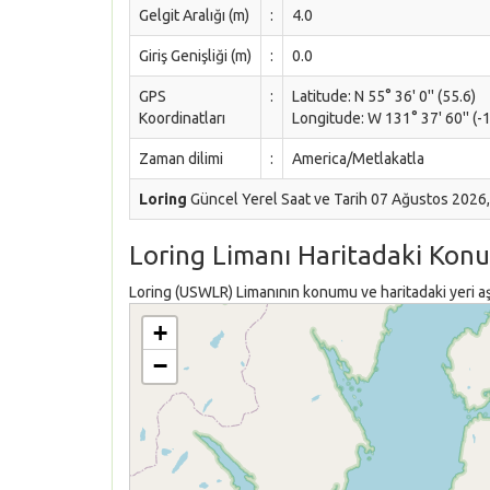
Gelgit Aralığı (m)
:
4.0
Giriş Genişliği (m)
:
0.0
GPS
:
Latitude: N 55° 36' 0'' (55.6)
Koordinatları
Longitude: W 131° 37' 60'' (
Zaman dilimi
:
America/Metlakatla
Loring
Güncel Yerel Saat ve Tarih 07 Ağustos 2026
Loring Limanı Haritadaki Kon
Loring (USWLR) Limanının konumu ve haritadaki yeri aşa
+
−