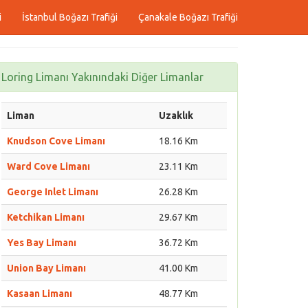
i
İstanbul Boğazı Trafiği
Çanakale Boğazı Trafiği
Loring Limanı Yakınındaki Diğer Limanlar
Liman
Uzaklık
Knudson Cove Limanı
18.16 Km
Ward Cove Limanı
23.11 Km
George Inlet Limanı
26.28 Km
Ketchikan Limanı
29.67 Km
Yes Bay Limanı
36.72 Km
Union Bay Limanı
41.00 Km
Kasaan Limanı
48.77 Km