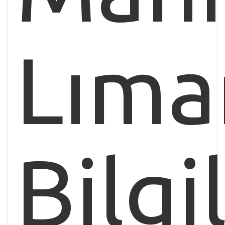
Lıma
Bilgi