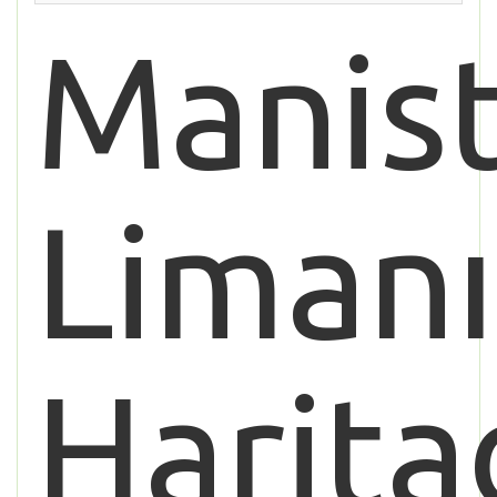
Manis
Limanı
Harita