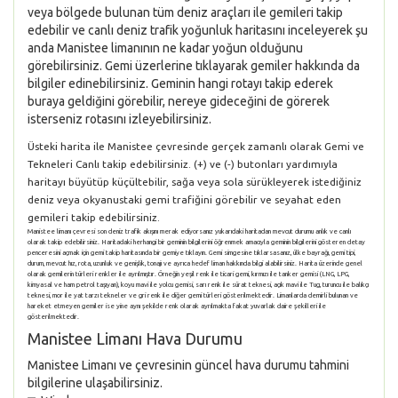
veya bölgede bulunan tüm deniz araçları ile gemileri takip
edebilir ve canlı deniz trafik yoğunluk haritasını inceleyerek şu
anda Manistee limanının ne kadar yoğun olduğunu
görebilirsiniz. Gemi üzerlerine tıklayarak gemiler hakkında da
bilgiler edinebilirsiniz. Geminin hangi rotayı takip ederek
buraya geldiğini görebilir, nereye gideceğini de görerek
isterseniz rotasını izleyebilirsiniz.
Üsteki harita ile Manistee çevresinde gerçek zamanlı olarak Gemi ve
Tekneleri Canlı takip edebilirsiniz. (+) ve (-) butonları yardımıyla
haritayı büyütüp küçültebilir, sağa veya sola sürükleyerek istediğiniz
deniz veya okyanustaki gemi trafiğini görebilir ve seyahat eden
gemileri takip edebilirsiniz.
Manistee limanı çevresi son deniz trafik akışını merak ediyorsanız yukarıdaki haritadan mevcut durumu anlık ve canlı
olarak takip edebilirsiniz. Haritadaki herhangi bir geminin bilgilerini öğrenmek amacıyla geminin bilgilerini gösteren detay
penceresini açmak için gemi takip haritasında bir gemiye tıklayın. Gemi simgesine tıklarsasanız, ülke bayrağı, gemi tipi,
durum, mevcut hız, rota, uzunluk ve genişlik, tonajı ve ayrıca hedef liman hakkında bilgi alabilirsiniz. Harita üzerinde genel
olarak gemilerin türleri renkler ile ayrılmıştır. Örneğin yeşil renk ile ticari gemi, kırmızı ile tanker gemisi (LNG, LPG,
kimyasal ve ham petrol taşıyan), koyu mavi ile yolcu gemisi, sarı renk ile sürat teknesi, açık mavi ile Tug, turuncu ile balıkçı
teknesi, mor ile yat tarzı tekneler ve gri renk ile diğer gemi türleri gösterilmektedir. Limanlarda demirli bulunan ve
hareket etmeyen gemiler ise yine aynı şekilde renk olarak ayrılmakta fakat yuvarlak daire şekilleri ile
gösterilmektedir.
Manistee Limanı Hava Durumu
Manistee Limanı ve çevresinin güncel hava durumu tahmini
bilgilerine ulaşabilirsiniz.