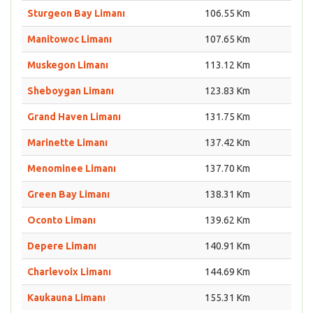
Sturgeon Bay Limanı
106.55 Km
Manitowoc Limanı
107.65 Km
Muskegon Limanı
113.12 Km
Sheboygan Limanı
123.83 Km
Grand Haven Limanı
131.75 Km
Marinette Limanı
137.42 Km
Menominee Limanı
137.70 Km
Green Bay Limanı
138.31 Km
Oconto Limanı
139.62 Km
Depere Limanı
140.91 Km
Charlevoix Limanı
144.69 Km
Kaukauna Limanı
155.31 Km