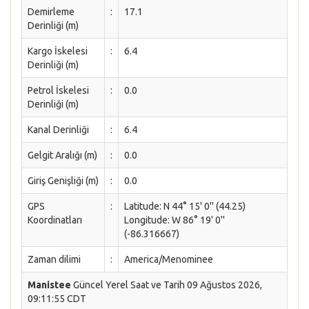
Demirleme
:
17.1
Derinliği (m)
Kargo İskelesi
:
6.4
Derinliği (m)
Petrol İskelesi
:
0.0
Derinliği (m)
Kanal Derinliği
:
6.4
Gelgit Aralığı (m)
:
0.0
Giriş Genişliği (m)
:
0.0
GPS
:
Latitude: N 44° 15' 0'' (44.25)
Koordinatları
Longitude: W 86° 19' 0''
(-86.316667)
Zaman dilimi
:
America/Menominee
Manistee
Güncel Yerel Saat ve Tarih 09 Ağustos 2026,
09:11:55 CDT