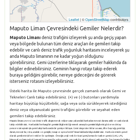
Leaflet
| ©
OpenStreetMap
contributors
Maputo Liman Çevresindeki Gemiler Nelerdir?
Maputo Limanı
deniz trafiğini izleyerek şu anda geçiş yapan
veya bölgede bulunan tüm deniz araçları ile gemileri takip
edebilir ve canlı deniz trafik yoğunluk haritasını inceleyerek şu
anda Maputo limanının ne kadar yoğun olduğunu
görebilirsiniz. Gemi üzerlerine tıklayarak gemiler hakkında da
bilgiler edinebilirsiniz. Geminin hangi rotayı takip ederek
buraya geldiğini görebilir, nereye gideceğini de görerek
isterseniz rotasını izleyebilirsiniz.
Üsteki harita ile Maputo çevresinde gerçek zamanlı olarak Gemi ve
Tekneleri Canlı takip edebilirsiniz. (+) ve (-) butonları yardımıyla
haritayı büyütüp küçültebilir, sağa veya sola sürükleyerek istediğiniz
deniz veya okyanustaki gemi trafiğini görebilir ve seyahat eden
gemileri takip edebilirsiniz.
Maputo limanı çevresi son deniz trafik akışını merak ediyorsanız yukarıdaki haritadan mevcut durumu anlık ve canlı olarak
takip edebilirsiniz. Haritadaki herhangi bir geminin bilgilerini öğrenmek amacıyla geminin bilgilerini gösteren detay
penceresini açmak için gemi takip haritasında bir gemiye tıklayın. Gemi simgesine tıklarsasanız, ülke bayrağı, gemi tipi,
durum, mevcut hız, rota, uzunluk ve genişlik, tonajı ve ayrıca hedef liman hakkında bilgi alabilirsiniz. Harita üzerinde genel
olarak gemilerin türleri renkler ile ayrılmıştır. Örneğin yeşil renk ile ticari gemi, kırmızı ile tanker gemisi (LNG, LPG,
kimyasal ve ham petrol taşıyan), koyu mavi ile yolcu gemisi, sarı renk ile sürat teknesi, açık mavi ile Tug, turuncu ile balıkçı