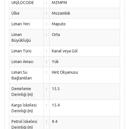
UN/LOCODE
:
MZMPM
Ülke
:
Mozambik
Liman Yeri
:
Maputo
Liman
:
Orta
Büyüklüğü
Liman Türü
:
Kanal veya Göl
Liman Amacı
:
Yük
Liman Su
:
Hint Okyanusu
Bağlantıları
Demirleme
:
15.5
Derinliği (m)
Kargo İskelesi
:
15.4
Derinliği (m)
Petrol İskelesi
:
9.4
Derinliği (m)