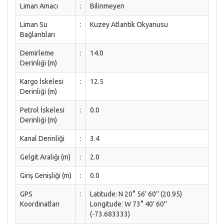
Liman Amacı
:
Bilinmeyen
Liman Su
:
Kuzey Atlantik Okyanusu
Bağlantıları
Demirleme
:
14.0
Derinliği (m)
Kargo İskelesi
:
12.5
Derinliği (m)
Petrol İskelesi
:
0.0
Derinliği (m)
Kanal Derinliği
:
3.4
Gelgit Aralığı (m)
:
2.0
Giriş Genişliği (m)
:
0.0
GPS
:
Latitude: N 20° 56' 60'' (20.95)
Koordinatları
Longitude: W 73° 40' 60''
(-73.683333)