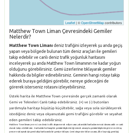
Leaflet
| ©
OpenStreetMap
contributors
Matthew Town Liman Çevresindeki Gemiler
Nelerdir?
Matthew Town Limanı
deniz trafiğini izleyerek şu anda geçiş
yapan veya bölgede bulunan tüm deniz araçları ile gemileri
takip edebilir ve canlı deniz trafik yoğunluk haritasını
inceleyerek şu anda Matthew Town limanının ne kadar yoğun
olduğunu görebilirsiniz. Gemi üzerlerine tıklayarak gemiler
hakkında da bilgiler edinebilirsiniz. Geminin hangi rotayı takip
ederek buraya geldiğini görebilir, nereye gideceğini de
görerek isterseniz rotasını izleyebilirsiniz.
Üsteki harita ile Matthew Town çevresinde gerçek zamanlı olarak
Gemi ve Tekneleri Canlı takip edebilirsiniz. (+) ve (-) butonları
yardımıyla haritayı büyütüp küçültebilir, sağa veya sola sürükleyerek
istediğiniz deniz veya okyanustaki gemi trafiğini görebilir ve seyahat
eden gemileri takip edebilirsiniz.
Matthew Town limanı çevresi son deniz trafik akışını merak ediyorsanız yukarıdaki haritadan mevcut durumu anlık ve canlı
olarak takip edebilirsiniz. Haritadaki herhangi bir geminin bilgilerini öğrenmek amacıyla geminin bilgilerini gösteren detay
penceresini açmak için gemi takip haritasında bir gemiye tıklayın. Gemi simgesine tıklarsasanız, ülke bayrağı, gemi tipi,