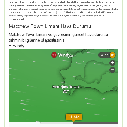
durum, mevcut hız, rota, uzunluk ve genişlik, tonajı ve ayrıca hedef liman hakkında bilgi alabilirsiniz. Harita üzerinde genel
olarak gemilerin türleri renkler ile ayrılmıştır. Örneğin yeşil renk ile ticari gemi, kırmızı ile tanker gemisi (LNG, LPG,
kimyasal ve ham petrol taşıyan), koyu mavi ile yolcu gemisi, sarı renk ile sürat teknesi, açık mavi ile Tug, turuncu ile balıkçı
teknesi, mor ile yat tarzı tekneler ve gri renk ile diğer gemi türleri gösterilmektedir. Limanlarda demirli bulunan ve
hareket etmeyen gemiler ise yine aynı şekilde renk olarak ayrılmakta fakat yuvarlak daire şekilleri ile
gösterilmektedir.
Matthew Town Limanı Hava Durumu
Matthew Town Limanı ve çevresinin güncel hava durumu
tahmini bilgilerine ulaşabilirsiniz.
Windy