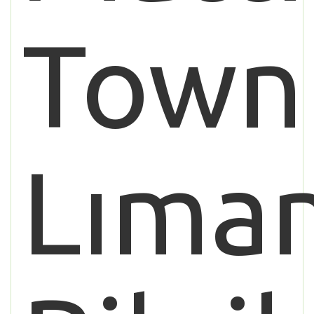
Town
Lıman