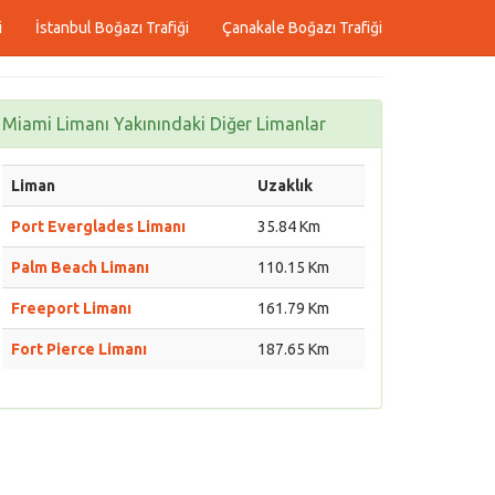
i
İstanbul Boğazı Trafiği
Çanakale Boğazı Trafiği
Miami Limanı Yakınındaki Diğer Limanlar
Liman
Uzaklık
Port Everglades Limanı
35.84 Km
Palm Beach Limanı
110.15 Km
Freeport Limanı
161.79 Km
Fort Pierce Limanı
187.65 Km