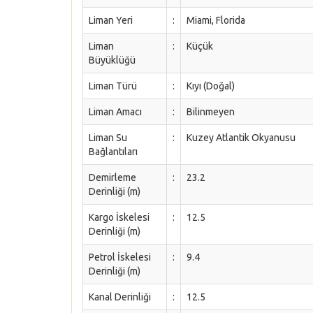
Liman Yeri
:
Miami, Florida
Liman
:
Küçük
Büyüklüğü
Liman Türü
:
Kıyı (Doğal)
Liman Amacı
:
Bilinmeyen
Liman Su
:
Kuzey Atlantik Okyanusu
Bağlantıları
Demirleme
:
23.2
Derinliği (m)
Kargo İskelesi
:
12.5
Derinliği (m)
Petrol İskelesi
:
9.4
Derinliği (m)
Kanal Derinliği
:
12.5