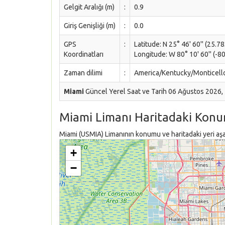
Gelgit Aralığı (m)
:
0.9
Giriş Genişliği (m)
:
0.0
GPS
:
Latitude: N 25° 46' 60'' (25.7
Koordinatları
Longitude: W 80° 10' 60'' (-8
Zaman dilimi
:
America/Kentucky/Monticell
Miami
Güncel Yerel Saat ve Tarih 06 Ağustos 2026,
Miami Limanı Haritadaki Konu
Miami (USMIA) Limanının konumu ve haritadaki yeri aşağ
+
−