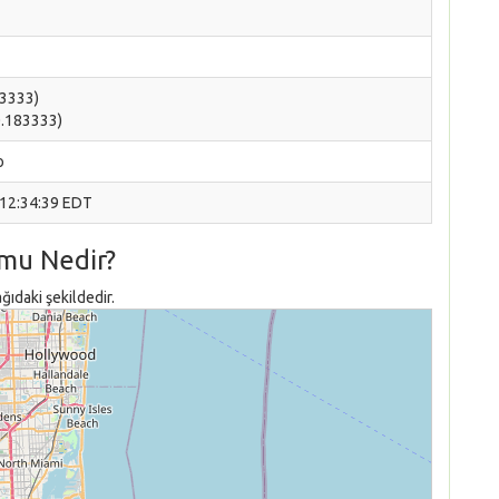
83333)
0.183333)
o
 12:34:39 EDT
mu Nedir?
ıdaki şekildedir.