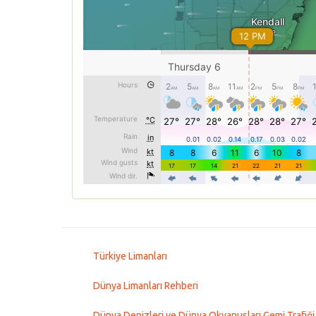
Türkiye Limanları
Dünya Limanları Rehberi
Dünya Denizleri ve Dünya Okyanusları Gemi Trafiği