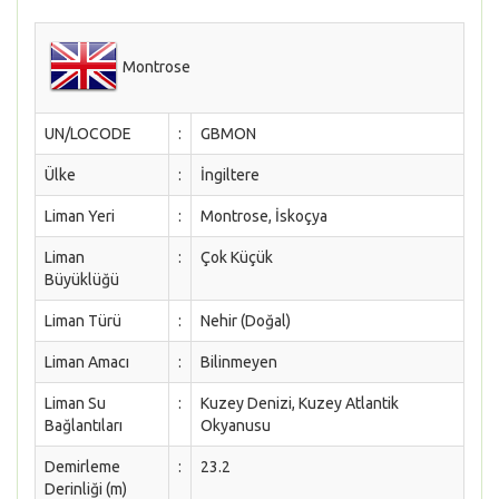
Montrose
UN/LOCODE
:
GBMON
Ülke
:
İngiltere
Liman Yeri
:
Montrose, İskoçya
Liman
:
Çok Küçük
Büyüklüğü
Liman Türü
:
Nehir (Doğal)
Liman Amacı
:
Bilinmeyen
Liman Su
:
Kuzey Denizi, Kuzey Atlantik
Bağlantıları
Okyanusu
Demirleme
:
23.2
Derinliği (m)