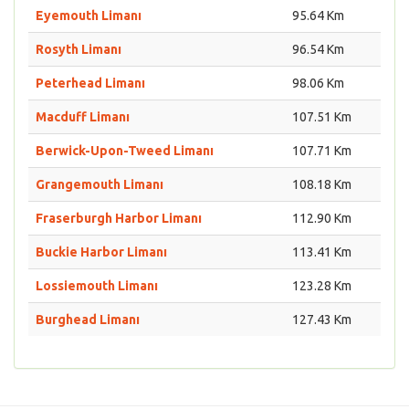
Eyemouth Limanı
95.64 Km
Rosyth Limanı
96.54 Km
Peterhead Limanı
98.06 Km
Macduff Limanı
107.51 Km
Berwick-Upon-Tweed Limanı
107.71 Km
Grangemouth Limanı
108.18 Km
Fraserburgh Harbor Limanı
112.90 Km
Buckie Harbor Limanı
113.41 Km
Lossiemouth Limanı
123.28 Km
Burghead Limanı
127.43 Km