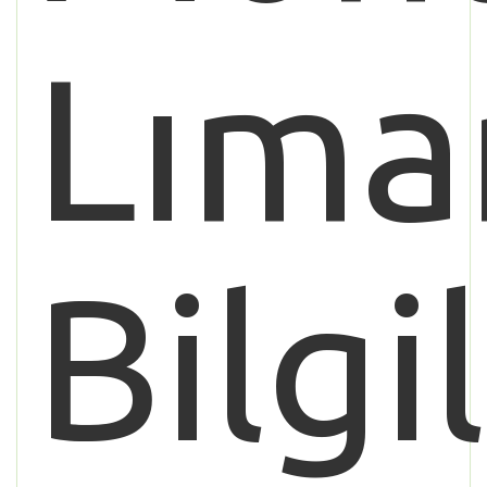
Lıma
Bilgi