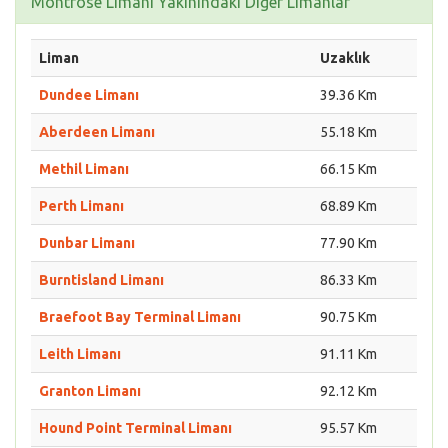
Montrose Limanı Yakınındaki Diğer Limanlar
Liman
Uzaklık
Dundee Limanı
39.36 Km
Aberdeen Limanı
55.18 Km
Methil Limanı
66.15 Km
Perth Limanı
68.89 Km
Dunbar Limanı
77.90 Km
Burntisland Limanı
86.33 Km
Braefoot Bay Terminal Limanı
90.75 Km
Leith Limanı
91.11 Km
Granton Limanı
92.12 Km
Hound Point Terminal Limanı
95.57 Km