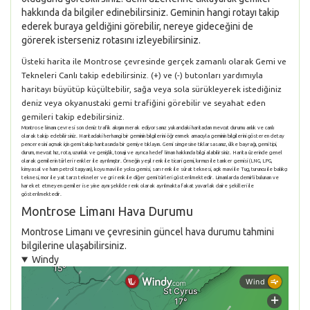
hakkında da bilgiler edinebilirsiniz. Geminin hangi rotayı takip
ederek buraya geldiğini görebilir, nereye gideceğini de
görerek isterseniz rotasını izleyebilirsiniz.
Üsteki harita ile Montrose çevresinde gerçek zamanlı olarak Gemi ve
Tekneleri Canlı takip edebilirsiniz. (+) ve (-) butonları yardımıyla
haritayı büyütüp küçültebilir, sağa veya sola sürükleyerek istediğiniz
deniz veya okyanustaki gemi trafiğini görebilir ve seyahat eden
gemileri takip edebilirsiniz.
Montrose limanı çevresi son deniz trafik akışını merak ediyorsanız yukarıdaki haritadan mevcut durumu anlık ve canlı
olarak takip edebilirsiniz. Haritadaki herhangi bir geminin bilgilerini öğrenmek amacıyla geminin bilgilerini gösteren detay
penceresini açmak için gemi takip haritasında bir gemiye tıklayın. Gemi simgesine tıklarsasanız, ülke bayrağı, gemi tipi,
durum, mevcut hız, rota, uzunluk ve genişlik, tonajı ve ayrıca hedef liman hakkında bilgi alabilirsiniz. Harita üzerinde genel
olarak gemilerin türleri renkler ile ayrılmıştır. Örneğin yeşil renk ile ticari gemi, kırmızı ile tanker gemisi (LNG, LPG,
kimyasal ve ham petrol taşıyan), koyu mavi ile yolcu gemisi, sarı renk ile sürat teknesi, açık mavi ile Tug, turuncu ile balıkçı
teknesi, mor ile yat tarzı tekneler ve gri renk ile diğer gemi türleri gösterilmektedir. Limanlarda demirli bulunan ve
hareket etmeyen gemiler ise yine aynı şekilde renk olarak ayrılmakta fakat yuvarlak daire şekilleri ile
gösterilmektedir.
Montrose Limanı Hava Durumu
Montrose Limanı ve çevresinin güncel hava durumu tahmini
bilgilerine ulaşabilirsiniz.
Windy