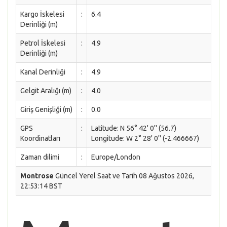
Kargo İskelesi
:
6.4
Derinliği (m)
Petrol İskelesi
:
4.9
Derinliği (m)
Kanal Derinliği
:
4.9
Gelgit Aralığı (m)
:
4.0
Giriş Genişliği (m)
:
0.0
GPS
:
Latitude: N 56° 42' 0'' (56.7)
Koordinatları
Longitude: W 2° 28' 0'' (-2.466667)
Zaman dilimi
:
Europe/London
Montrose
Güncel Yerel Saat ve Tarih 08 Ağustos 2026,
22:53:14 BST