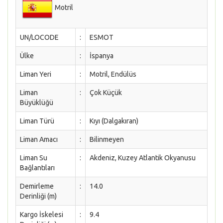
Motril
UN/LOCODE
:
ESMOT
Ülke
:
İspanya
Liman Yeri
:
Motril, Endülüs
Liman
:
Çok Küçük
Büyüklüğü
Liman Türü
:
Kıyı (Dalgakıran)
Liman Amacı
:
Bilinmeyen
Liman Su
:
Akdeniz, Kuzey Atlantik Okyanusu
Bağlantıları
Demirleme
:
14.0
Derinliği (m)
Kargo İskelesi
:
9.4