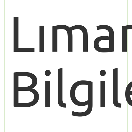
Lıma
Bilgil