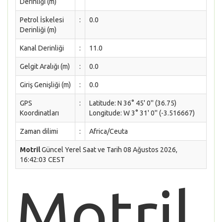
Derinliği (m)
Petrol İskelesi
:
0.0
Derinliği (m)
Kanal Derinliği
:
11.0
Gelgit Aralığı (m)
:
0.0
Giriş Genişliği (m)
:
0.0
GPS
:
Latitude: N 36° 45' 0'' (36.75)
Koordinatları
Longitude: W 3° 31' 0'' (-3.516667)
Zaman dilimi
:
Africa/Ceuta
Motril
Güncel Yerel Saat ve Tarih 08 Ağustos 2026,
16:42:03 CEST
Motril