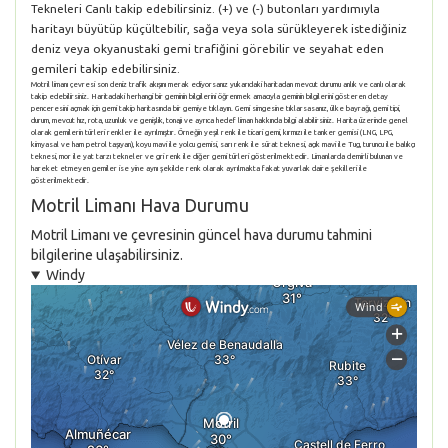
Tekneleri Canlı takip edebilirsiniz. (+) ve (-) butonları yardımıyla
haritayı büyütüp küçültebilir, sağa veya sola sürükleyerek istediğiniz
deniz veya okyanustaki gemi trafiğini görebilir ve seyahat eden
gemileri takip edebilirsiniz.
Motril limanı çevresi son deniz trafik akışını merak ediyorsanız yukarıdaki haritadan mevcut durumu anlık ve canlı olarak
takip edebilirsiniz. Haritadaki herhangi bir geminin bilgilerini öğrenmek amacıyla geminin bilgilerini gösteren detay
penceresini açmak için gemi takip haritasında bir gemiye tıklayın. Gemi simgesine tıklarsasanız, ülke bayrağı, gemi tipi,
durum, mevcut hız, rota, uzunluk ve genişlik, tonajı ve ayrıca hedef liman hakkında bilgi alabilirsiniz. Harita üzerinde genel
olarak gemilerin türleri renkler ile ayrılmıştır. Örneğin yeşil renk ile ticari gemi, kırmızı ile tanker gemisi (LNG, LPG,
kimyasal ve ham petrol taşıyan), koyu mavi ile yolcu gemisi, sarı renk ile sürat teknesi, açık mavi ile Tug, turuncu ile balıkçı
teknesi, mor ile yat tarzı tekneler ve gri renk ile diğer gemi türleri gösterilmektedir. Limanlarda demirli bulunan ve
hareket etmeyen gemiler ise yine aynı şekilde renk olarak ayrılmakta fakat yuvarlak daire şekilleri ile
gösterilmektedir.
Motril Limanı Hava Durumu
Motril Limanı ve çevresinin güncel hava durumu tahmini
bilgilerine ulaşabilirsiniz.
Windy