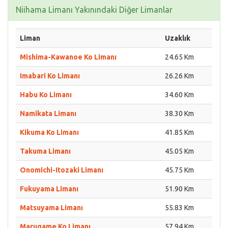
Niihama Limanı Yakınındaki Diğer Limanlar
Liman
Uzaklık
Mishima-Kawanoe Ko Limanı
24.65 Km
Imabari Ko Limanı
26.26 Km
Habu Ko Limanı
34.60 Km
Namikata Limanı
38.30 Km
Kikuma Ko Limanı
41.85 Km
Takuma Limanı
45.05 Km
Onomichi-Itozaki Limanı
45.75 Km
Fukuyama Limanı
51.90 Km
Matsuyama Limanı
55.83 Km
Marugame Ko Limanı
57.94 Km