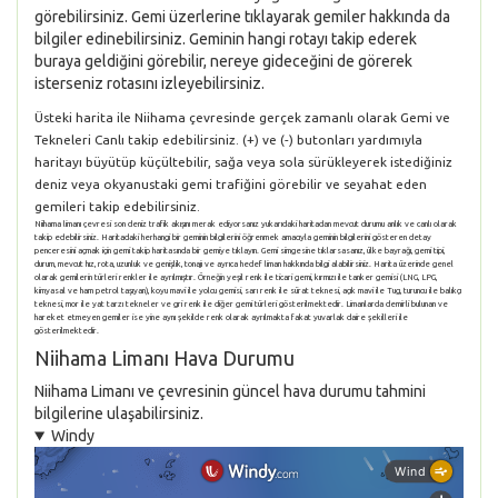
görebilirsiniz. Gemi üzerlerine tıklayarak gemiler hakkında da
bilgiler edinebilirsiniz. Geminin hangi rotayı takip ederek
buraya geldiğini görebilir, nereye gideceğini de görerek
isterseniz rotasını izleyebilirsiniz.
Üsteki harita ile Niihama çevresinde gerçek zamanlı olarak Gemi ve
Tekneleri Canlı takip edebilirsiniz. (+) ve (-) butonları yardımıyla
haritayı büyütüp küçültebilir, sağa veya sola sürükleyerek istediğiniz
deniz veya okyanustaki gemi trafiğini görebilir ve seyahat eden
gemileri takip edebilirsiniz.
Niihama limanı çevresi son deniz trafik akışını merak ediyorsanız yukarıdaki haritadan mevcut durumu anlık ve canlı olarak
takip edebilirsiniz. Haritadaki herhangi bir geminin bilgilerini öğrenmek amacıyla geminin bilgilerini gösteren detay
penceresini açmak için gemi takip haritasında bir gemiye tıklayın. Gemi simgesine tıklarsasanız, ülke bayrağı, gemi tipi,
durum, mevcut hız, rota, uzunluk ve genişlik, tonajı ve ayrıca hedef liman hakkında bilgi alabilirsiniz. Harita üzerinde genel
olarak gemilerin türleri renkler ile ayrılmıştır. Örneğin yeşil renk ile ticari gemi, kırmızı ile tanker gemisi (LNG, LPG,
kimyasal ve ham petrol taşıyan), koyu mavi ile yolcu gemisi, sarı renk ile sürat teknesi, açık mavi ile Tug, turuncu ile balıkçı
teknesi, mor ile yat tarzı tekneler ve gri renk ile diğer gemi türleri gösterilmektedir. Limanlarda demirli bulunan ve
hareket etmeyen gemiler ise yine aynı şekilde renk olarak ayrılmakta fakat yuvarlak daire şekilleri ile
gösterilmektedir.
Niihama Limanı Hava Durumu
Niihama Limanı ve çevresinin güncel hava durumu tahmini
bilgilerine ulaşabilirsiniz.
Windy