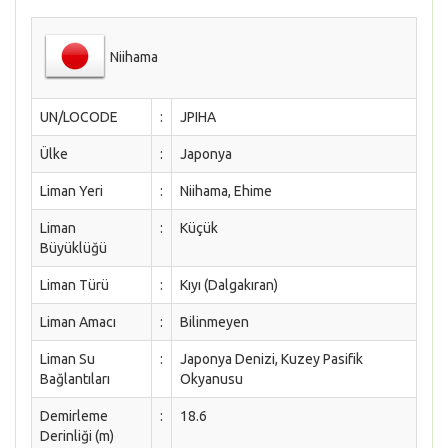
Niihama
UN/LOCODE
:
JPIHA
Ülke
:
Japonya
Liman Yeri
:
Niihama, Ehime
Liman
:
Küçük
Büyüklüğü
Liman Türü
:
Kıyı (Dalgakıran)
Liman Amacı
:
Bilinmeyen
Liman Su
:
Japonya Denizi, Kuzey Pasifik
Bağlantıları
Okyanusu
Demirleme
:
18.6
Derinliği (m)