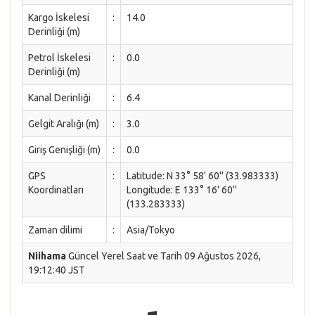
Kargo İskelesi
:
14.0
Derinliği (m)
Petrol İskelesi
:
0.0
Derinliği (m)
Kanal Derinliği
:
6.4
Gelgit Aralığı (m)
:
3.0
Giriş Genişliği (m)
:
0.0
GPS
:
Latitude: N 33° 58' 60'' (33.983333)
Koordinatları
Longitude: E 133° 16' 60''
(133.283333)
Zaman dilimi
:
Asia/Tokyo
Niihama
Güncel Yerel Saat ve Tarih 09 Ağustos 2026,
19:12:40 JST