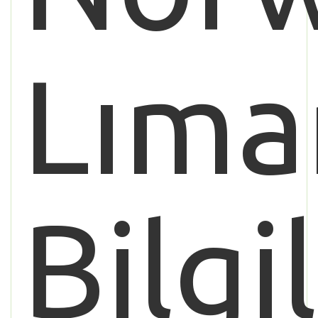
Lıma
Bilgi