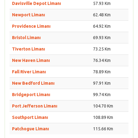
Davisville Depot Limanı
57.93 Km
Newport Limanı
62.48 Km
Providence Limanı
64.92 Km
Bristol Limanı
69.93 Km
Tiverton Limanı
73.25 Km
New Haven Limanı
76.34 Km
Fall River Limanı
78.89 Km
New Bedford Limanı
97.91 Km
Bridgeport Limanı
99.74 Km
Port Jefferson Limanı
104.70 Km
Southport Limanı
108.89 Km
Patchogue Limanı
115.66 Km