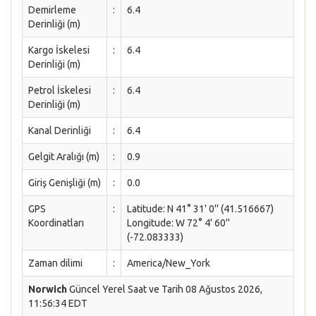
Demirleme
:
6.4
Derinliği (m)
Kargo İskelesi
:
6.4
Derinliği (m)
Petrol İskelesi
:
6.4
Derinliği (m)
Kanal Derinliği
:
6.4
Gelgit Aralığı (m)
:
0.9
Giriş Genişliği (m)
:
0.0
GPS
:
Latitude: N 41° 31' 0'' (41.516667)
Koordinatları
Longitude: W 72° 4' 60''
(-72.083333)
Zaman dilimi
:
America/New_York
Norwich
Güncel Yerel Saat ve Tarih 08 Ağustos 2026,
11:56:34 EDT