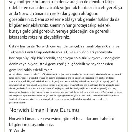
veya bölgede bulunan tüm deniz araçları ile gemileri takip
edebilir ve canlı deniz trafik yoğunluk haritasını inceleyerek şu
anda Norwich limanının ne kadar yoğun olduğunu
görebilirsiniz. Gemi üzerlerine tıklayarak gemiler hakkında da
bilgiler edinebilirsiniz. Geminin hangi rotayı takip ederek
buraya geldiğini görebilir, nereye gideceğini de görerek
isterseniz rotasını izleyebilirsiniz.
Üsteki harita ile Norwich çevresinde gerçek zamanlı olarak Gemi ve
Tekneleri Canlı takip edebilirsiniz. (+) ve (-) butonları yardımıyla
haritayı büyütüp küçültebilir, sağa veya sola sürükleyerek istediğiniz
deniz veya okyanustaki gemi trafiğini görebilir ve seyahat eden
gemileri takip edebilirsiniz.
Norwich limanı çevresi son deniz trafik akışını merak ediyorsanız yukarıdaki haritadan mevcut durumu anlık ve canlı olarak
takip edebilirsiniz. Haritadaki herhangi bir geminin bilgilerini öğrenmek amacıyla geminin bilgilerini gösteren detay
penceresini açmak için gemi takip haritasında bir gemiye tıklayın. Gemi simgesine tıklarsasanız, ülke bayrağı, gemi tipi,
durum, mevcut hız, rota, uzunluk ve genişlik, tonajı ve ayrıca hedef liman hakkında bilgi alabilirsiniz. Harita üzerinde genel
olarak gemilerin türleri renkler ile ayrılmıştır. Örneğin yeşil renk ile ticari gemi, kırmızı ile tanker gemisi (LNG, LPG,
kimyasal ve ham petrol taşıyan), koyu mavi ile yolcu gemisi, sarı renk ile sürat teknesi, açık mavi ile Tug, turuncu ile balıkçı
teknesi, mor ile yat tarzı tekneler ve gri renk ile diğer gemi türleri gösterilmektedir. Limanlarda demirli bulunan ve
hareket etmeyen gemiler ise yine aynı şekilde renk olarak ayrılmakta fakat yuvarlak daire şekilleri ile
gösterilmektedir.
Norwich Limanı Hava Durumu
Norwich Limanı ve çevresinin güncel hava durumu tahmini
bilgilerine ulaşabilirsiniz.
Windy