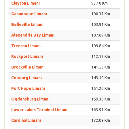
Clayton Limanı
93.10 Km
Gananoque Limanı
100.37 Km
Belleville Limanı
103.91 Km
Alexandria Bay Limanı
107.69 Km
Trenton Limanı
109.84 Km
Rockport Limanı
112.12 Km
Brockville Limanı
141.55 Km
Cobourg Limanı
143.10 Km
Port Hope Limanı
151.20 Km
Ogdensburg Limanı
159.38 Km
Lower Lakes Terminal Limanı
163.91 Km
Cardinal Limanı
172.09 Km