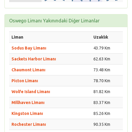
Oswego Limanı Yakınındaki Diğer Limanlar
Liman
Uzaklık
Sodus Bay Limanı
43.79 Km
Sackets Harbor Limanı
62.63 Km
Chaumont Limanı
73.48 Km
Picton Limanı
78.70 Km
Wolfe Island Limanı
81.82 Km
Millhaven Limanı
83.37 Km
Kingston Limanı
85.26 Km
Rochester Limanı
90.35 Km