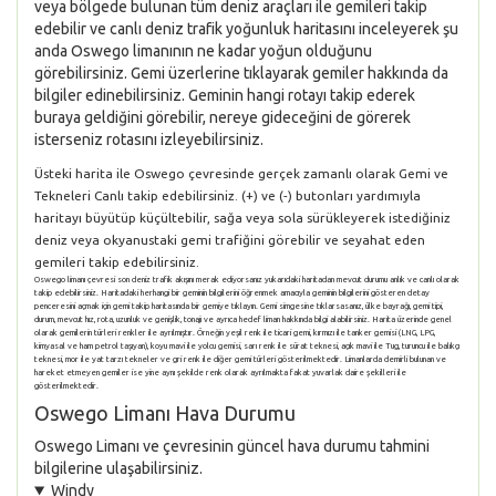
veya bölgede bulunan tüm deniz araçları ile gemileri takip
edebilir ve canlı deniz trafik yoğunluk haritasını inceleyerek şu
anda Oswego limanının ne kadar yoğun olduğunu
görebilirsiniz. Gemi üzerlerine tıklayarak gemiler hakkında da
bilgiler edinebilirsiniz. Geminin hangi rotayı takip ederek
buraya geldiğini görebilir, nereye gideceğini de görerek
isterseniz rotasını izleyebilirsiniz.
Üsteki harita ile Oswego çevresinde gerçek zamanlı olarak Gemi ve
Tekneleri Canlı takip edebilirsiniz. (+) ve (-) butonları yardımıyla
haritayı büyütüp küçültebilir, sağa veya sola sürükleyerek istediğiniz
deniz veya okyanustaki gemi trafiğini görebilir ve seyahat eden
gemileri takip edebilirsiniz.
Oswego limanı çevresi son deniz trafik akışını merak ediyorsanız yukarıdaki haritadan mevcut durumu anlık ve canlı olarak
takip edebilirsiniz. Haritadaki herhangi bir geminin bilgilerini öğrenmek amacıyla geminin bilgilerini gösteren detay
penceresini açmak için gemi takip haritasında bir gemiye tıklayın. Gemi simgesine tıklarsasanız, ülke bayrağı, gemi tipi,
durum, mevcut hız, rota, uzunluk ve genişlik, tonajı ve ayrıca hedef liman hakkında bilgi alabilirsiniz. Harita üzerinde genel
olarak gemilerin türleri renkler ile ayrılmıştır. Örneğin yeşil renk ile ticari gemi, kırmızı ile tanker gemisi (LNG, LPG,
kimyasal ve ham petrol taşıyan), koyu mavi ile yolcu gemisi, sarı renk ile sürat teknesi, açık mavi ile Tug, turuncu ile balıkçı
teknesi, mor ile yat tarzı tekneler ve gri renk ile diğer gemi türleri gösterilmektedir. Limanlarda demirli bulunan ve
hareket etmeyen gemiler ise yine aynı şekilde renk olarak ayrılmakta fakat yuvarlak daire şekilleri ile
gösterilmektedir.
Oswego Limanı Hava Durumu
Oswego Limanı ve çevresinin güncel hava durumu tahmini
bilgilerine ulaşabilirsiniz.
Windy