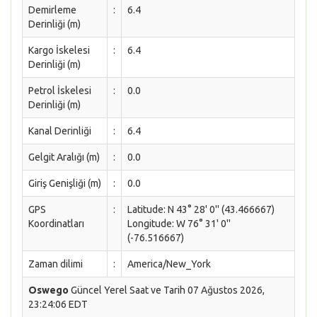
Demirleme
:
6.4
Derinliği (m)
Kargo İskelesi
:
6.4
Derinliği (m)
Petrol İskelesi
:
0.0
Derinliği (m)
Kanal Derinliği
:
6.4
Gelgit Aralığı (m)
:
0.0
Giriş Genişliği (m)
:
0.0
GPS
:
Latitude: N 43° 28' 0'' (43.466667)
Koordinatları
Longitude: W 76° 31' 0''
(-76.516667)
Zaman dilimi
:
America/New_York
Oswego
Güncel Yerel Saat ve Tarih 07 Ağustos 2026,
23:24:06 EDT