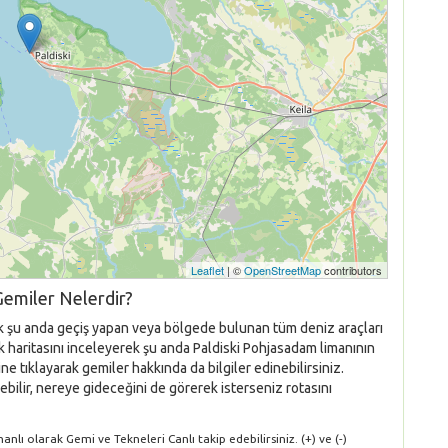
Leaflet
| ©
OpenStreetMap
contributors
Gemiler Nelerdir?
ek şu anda geçiş yapan veya bölgede bulunan tüm deniz araçları
luk haritasını inceleyerek şu anda Paldiski Pohjasadam limanının
e tıklayarak gemiler hakkında da bilgiler edinebilirsiniz.
ebilir, nereye gideceğini de görerek isterseniz rotasını
lı olarak Gemi ve Tekneleri Canlı takip edebilirsiniz. (+) ve (-)