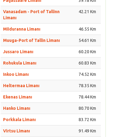
Paljassaare Limanı
39.18 Km
Vanasadam - Port of Tallinn
42.21 Km
Limanı
Miiduranna Limanı
46.55 Km
Muuga-Port of Tallin Limanı
54.61 Km
Jussaro Limanı
60.20 Km
Rohukula Limanı
60.83 Km
Inkoo Limanı
74.52 Km
Heltermaa Limanı
78.35 Km
Ekenas Limanı
78.44 Km
Hanko Limanı
80.70 Km
Porkkala Limanı
83.72 Km
Virtsu Limanı
91.49 Km