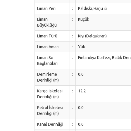
Liman Yeri
:
Paldiski, Harju ili
Liman
:
Küçük
Büyüklüğü
Liman Türü
:
Kıyı (Dalgakıran)
Liman Amacı
:
Yük
Liman Su
:
Finlandiya Körfezi, Baltık De
Bağlantıları
Demirleme
:
0.0
Derinliği (m)
Kargo İskelesi
:
12.2
Derinliği (m)
Petrol İskelesi
:
0.0
Derinliği (m)
Kanal Derinliği
:
0.0