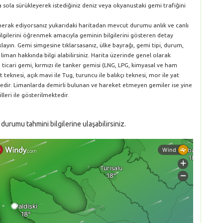
a sola sürükleyerek istediğiniz deniz veya okyanustaki gemi trafiğini
 merak ediyorsanız yukarıdaki haritadan mevcut durumu anlık ve canlı
bilgilerini öğrenmek amacıyla geminin bilgilerini gösteren detay
layın. Gemi simgesine tıklarsasanız, ülke bayrağı, gemi tipi, durum,
 liman hakkında bilgi alabilirsiniz. Harita üzerinde genel olarak
le ticari gemi, kırmızı ile tanker gemisi (LNG, LPG, kimyasal ve ham
t teknesi, açık mavi ile Tug, turuncu ile balıkçı teknesi, mor ile yat
ektedir. Limanlarda demirli bulunan ve hareket etmeyen gemiler ise yine
lleri ile gösterilmektedir.
urumu tahmini bilgilerine ulaşabilirsiniz.