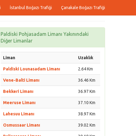
i
İstanbul Boğazı Trafiği
Çanakale Boğazı Trafiği
Paldiski Pohjasadam Limanı Yakınındaki
Diğer Limanlar
Liman
Uzaklık
Paldiski Lounasadam Limanı
2.64 Km
Vene-Balti Limanı
36.46 Km
Bekkeri Limanı
36.97 Km
Meeruse Limanı
37.10 Km
Lahesuu Limanı
38.97 Km
Osmussaar Limanı
39.02 Km