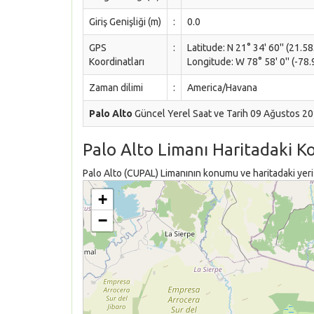
Giriş Genişliği (m)
:
0.0
GPS
:
Latitude: N 21° 34' 60'' (21.5
Koordinatları
Longitude: W 78° 58' 0'' (-78
Zaman dilimi
:
America/Havana
Palo Alto
Güncel Yerel Saat ve Tarih 09 Ağustos 2
Palo Alto Limanı Haritadaki 
Palo Alto (CUPAL) Limanının konumu ve haritadaki yeri 
+
−