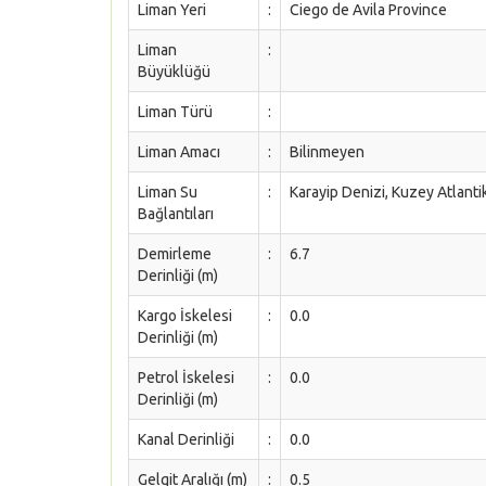
Liman Yeri
:
Ciego de Avila Province
Liman
:
Büyüklüğü
Liman Türü
:
Liman Amacı
:
Bilinmeyen
Liman Su
:
Karayip Denizi, Kuzey Atlant
Bağlantıları
Demirleme
:
6.7
Derinliği (m)
Kargo İskelesi
:
0.0
Derinliği (m)
Petrol İskelesi
:
0.0
Derinliği (m)
Kanal Derinliği
:
0.0
Gelgit Aralığı (m)
:
0.5