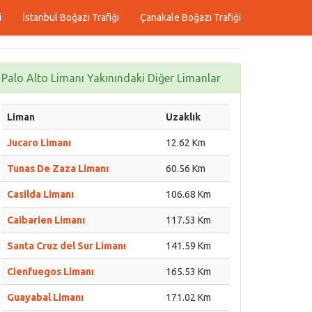
i
İstanbul Boğazı Trafiği
Çanakale Boğazı Trafiği
Palo Alto Limanı Yakınındaki Diğer Limanlar
Liman
Uzaklık
Jucaro Limanı
12.62 Km
Tunas De Zaza Limanı
60.56 Km
Casilda Limanı
106.68 Km
Caibarien Limanı
117.53 Km
Santa Cruz del Sur Limanı
141.59 Km
Cienfuegos Limanı
165.53 Km
Guayabal Limanı
171.02 Km