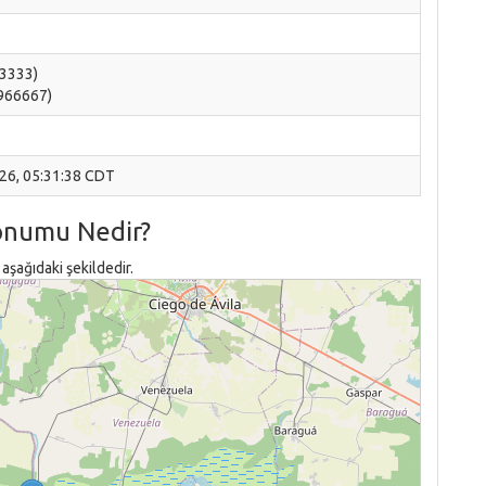
83333)
.966667)
026, 05:31:38 CDT
Konumu Nedir?
aşağıdaki şekildedir.