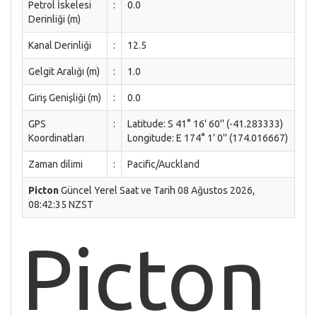
Petrol İskelesi
:
0.0
Derinliği (m)
Kanal Derinliği
:
12.5
Gelgit Aralığı (m)
:
1.0
Giriş Genişliği (m)
:
0.0
GPS
:
Latitude: S 41° 16' 60'' (-41.283333)
Koordinatları
Longitude: E 174° 1' 0'' (174.016667)
Zaman dilimi
:
Pacific/Auckland
Picton
Güncel Yerel Saat ve Tarih 08 Ağustos 2026,
08:42:35 NZST
Picton