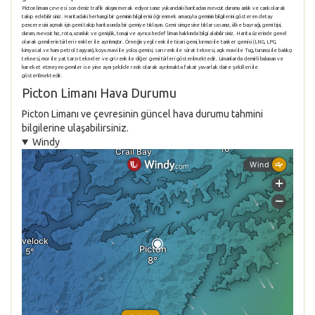
Picton limanı çevresi son deniz trafik akışını merak ediyorsanız yukarıdaki haritadan mevcut durumu anlık ve canlı olarak
takip edebilirsiniz. Haritadaki herhangi bir geminin bilgilerini öğrenmek amacıyla geminin bilgilerini gösteren detay
penceresini açmak için gemi takip haritasında bir gemiye tıklayın. Gemi simgesine tıklarsasanız, ülke bayrağı, gemi tipi,
durum, mevcut hız, rota, uzunluk ve genişlik, tonajı ve ayrıca hedef liman hakkında bilgi alabilirsiniz. Harita üzerinde genel
olarak gemilerin türleri renkler ile ayrılmıştır. Örneğin yeşil renk ile ticari gemi, kırmızı ile tanker gemisi (LNG, LPG,
kimyasal ve ham petrol taşıyan), koyu mavi ile yolcu gemisi, sarı renk ile sürat teknesi, açık mavi ile Tug, turuncu ile balıkçı
teknesi, mor ile yat tarzı tekneler ve gri renk ile diğer gemi türleri gösterilmektedir. Limanlarda demirli bulunan ve
hareket etmeyen gemiler ise yine aynı şekilde renk olarak ayrılmakta fakat yuvarlak daire şekilleri ile
gösterilmektedir.
Picton Limanı Hava Durumu
Picton Limanı ve çevresinin güncel hava durumu tahmini
bilgilerine ulaşabilirsiniz.
Windy