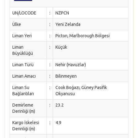
UN/LOCODE
:
NZPCN
Ülke
:
Yeni Zelanda
Liman Yeri
:
Picton, Marlborough Bölgesi
Liman
:
Küçük
Büyüklüğü
Liman Türü
:
Nehir (Havuzlar)
Liman Amacı
:
Bilinmeyen
Liman Su
:
Cook Boğazı, Güney Pasifik
Bağlantıları
Okyanusu
Demirleme
:
23.2
Derinliği (m)
Kargo İskelesi
:
4.9
Derinliği (m)