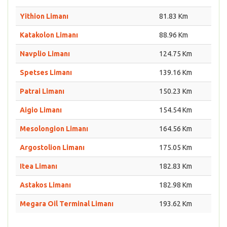
Yithion Limanı
81.83 Km
Katakolon Limanı
88.96 Km
Navplio Limanı
124.75 Km
Spetses Limanı
139.16 Km
Patrai Limanı
150.23 Km
Aigio Limanı
154.54 Km
Mesolongion Limanı
164.56 Km
Argostolion Limanı
175.05 Km
Itea Limanı
182.83 Km
Astakos Limanı
182.98 Km
Megara Oil Terminal Limanı
193.62 Km