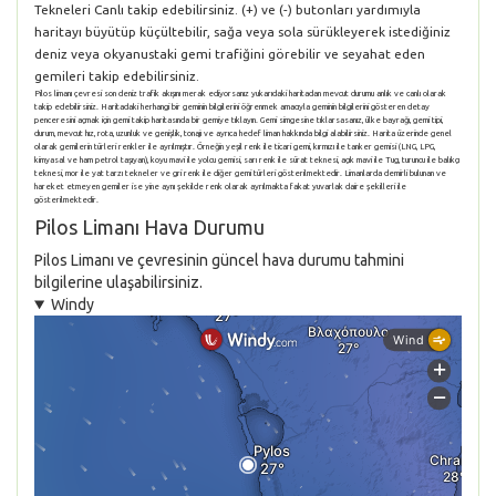
Tekneleri Canlı takip edebilirsiniz. (+) ve (-) butonları yardımıyla
haritayı büyütüp küçültebilir, sağa veya sola sürükleyerek istediğiniz
deniz veya okyanustaki gemi trafiğini görebilir ve seyahat eden
gemileri takip edebilirsiniz.
Pilos limanı çevresi son deniz trafik akışını merak ediyorsanız yukarıdaki haritadan mevcut durumu anlık ve canlı olarak
takip edebilirsiniz. Haritadaki herhangi bir geminin bilgilerini öğrenmek amacıyla geminin bilgilerini gösteren detay
penceresini açmak için gemi takip haritasında bir gemiye tıklayın. Gemi simgesine tıklarsasanız, ülke bayrağı, gemi tipi,
durum, mevcut hız, rota, uzunluk ve genişlik, tonajı ve ayrıca hedef liman hakkında bilgi alabilirsiniz. Harita üzerinde genel
olarak gemilerin türleri renkler ile ayrılmıştır. Örneğin yeşil renk ile ticari gemi, kırmızı ile tanker gemisi (LNG, LPG,
kimyasal ve ham petrol taşıyan), koyu mavi ile yolcu gemisi, sarı renk ile sürat teknesi, açık mavi ile Tug, turuncu ile balıkçı
teknesi, mor ile yat tarzı tekneler ve gri renk ile diğer gemi türleri gösterilmektedir. Limanlarda demirli bulunan ve
hareket etmeyen gemiler ise yine aynı şekilde renk olarak ayrılmakta fakat yuvarlak daire şekilleri ile
gösterilmektedir.
Pilos Limanı Hava Durumu
Pilos Limanı ve çevresinin güncel hava durumu tahmini
bilgilerine ulaşabilirsiniz.
Windy