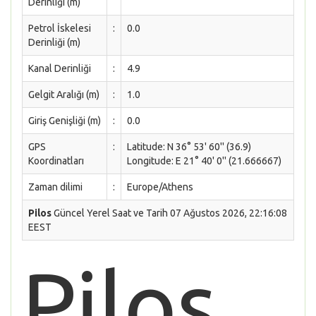
Derinliği (m)
Petrol İskelesi
:
0.0
Derinliği (m)
Kanal Derinliği
:
4.9
Gelgit Aralığı (m)
:
1.0
Giriş Genişliği (m)
:
0.0
GPS
:
Latitude: N 36° 53' 60'' (36.9)
Koordinatları
Longitude: E 21° 40' 0'' (21.666667)
Zaman dilimi
:
Europe/Athens
Pilos
Güncel Yerel Saat ve Tarih 07 Ağustos 2026, 22:16:08
EEST
Pilos