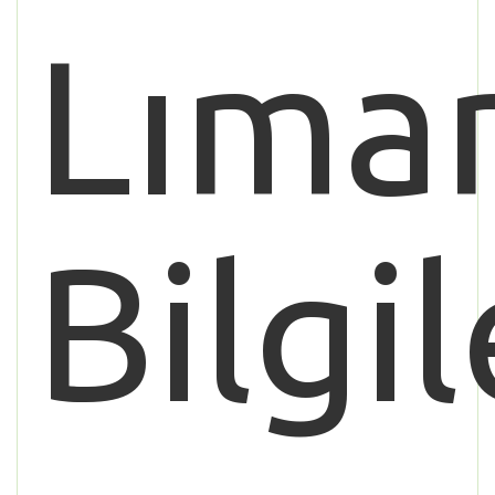
Lıma
Bilgil