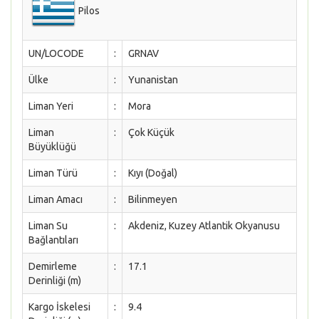
Pilos
UN/LOCODE
:
GRNAV
Ülke
:
Yunanistan
Liman Yeri
:
Mora
Liman
:
Çok Küçük
Büyüklüğü
Liman Türü
:
Kıyı (Doğal)
Liman Amacı
:
Bilinmeyen
Liman Su
:
Akdeniz, Kuzey Atlantik Okyanusu
Bağlantıları
Demirleme
:
17.1
Derinliği (m)
Kargo İskelesi
:
9.4