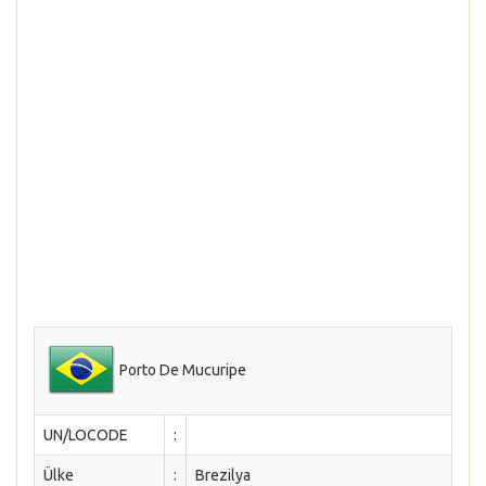
Porto De Mucuripe
UN/LOCODE
:
Ülke
:
Brezilya