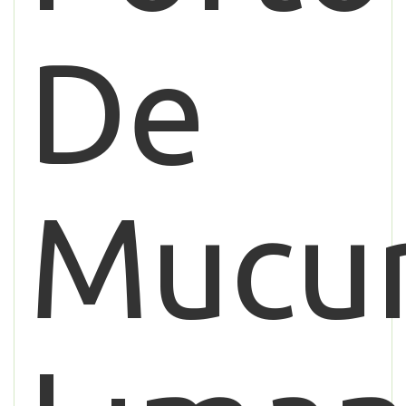
De
Mucur