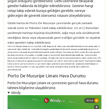
yoğun olduğunu görebilirsiniz. Gemi üzerlerine tıklayarak
gemiler hakkında da bilgiler edinebilirsiniz. Geminin hangi
rotayı takip ederek buraya geldiğini görebilir, nereye
gideceğini de görerek isterseniz rotasını izleyebilirsiniz.
Üsteki harita ile Porto De Mucuripe çevresinde gerçek zamanlı
olarak Gemi ve Tekneleri Canlı takip edebilirsiniz. (+) ve (-) butonları
yardımıyla haritayı büyütüp küçültebilir, sağa veya sola sürükleyerek
istediğiniz deniz veya okyanustaki gemi trafiğini görebilir ve seyahat
eden gemileri takip edebilirsiniz.
Porto De Mucuripe limanı çevresi son deniz trafik akışını merak ediyorsanız yukarıdaki haritadan mevcut durumu anlık ve
canlı olarak takip edebilirsiniz. Haritadaki herhangi bir geminin bilgilerini öğrenmek amacıyla geminin bilgilerini gösteren
detay penceresini açmak için gemi takip haritasında bir gemiye tıklayın. Gemi simgesine tıklarsasanız, ülke bayrağı, gemi
tipi, durum, mevcut hız, rota, uzunluk ve genişlik, tonajı ve ayrıca hedef liman hakkında bilgi alabilirsiniz. Harita üzerinde
genel olarak gemilerin türleri renkler ile ayrılmıştır. Örneğin yeşil renk ile ticari gemi, kırmızı ile tanker gemisi (LNG, LPG,
kimyasal ve ham petrol taşıyan), koyu mavi ile yolcu gemisi, sarı renk ile sürat teknesi, açık mavi ile Tug, turuncu ile balıkçı
teknesi, mor ile yat tarzı tekneler ve gri renk ile diğer gemi türleri gösterilmektedir. Limanlarda demirli bulunan ve
hareket etmeyen gemiler ise yine aynı şekilde renk olarak ayrılmakta fakat yuvarlak daire şekilleri ile
gösterilmektedir.
Porto De Mucuripe Limanı Hava Durumu
Porto De Mucuripe Limanı ve çevresinin güncel hava durumu
tahmini bilgilerine ulaşabilirsiniz.
Windy