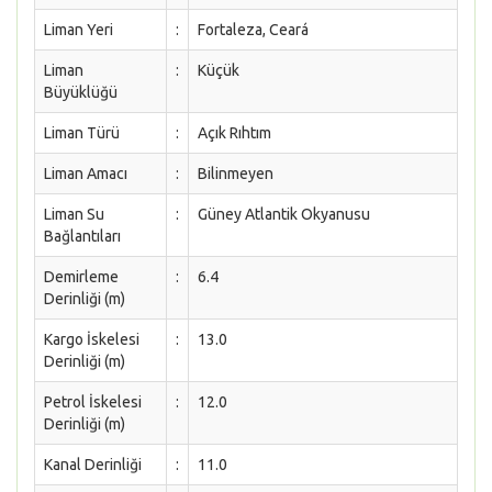
Liman Yeri
:
Fortaleza, Ceará
Liman
:
Küçük
Büyüklüğü
Liman Türü
:
Açık Rıhtım
Liman Amacı
:
Bilinmeyen
Liman Su
:
Güney Atlantik Okyanusu
Bağlantıları
Demirleme
:
6.4
Derinliği (m)
Kargo İskelesi
:
13.0
Derinliği (m)
Petrol İskelesi
:
12.0
Derinliği (m)
Kanal Derinliği
:
11.0