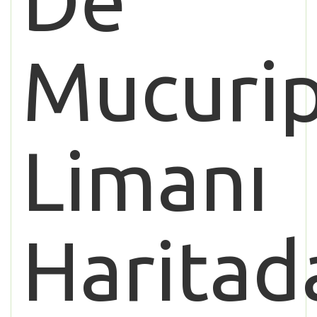
De
Mucuri
Limanı
Haritad