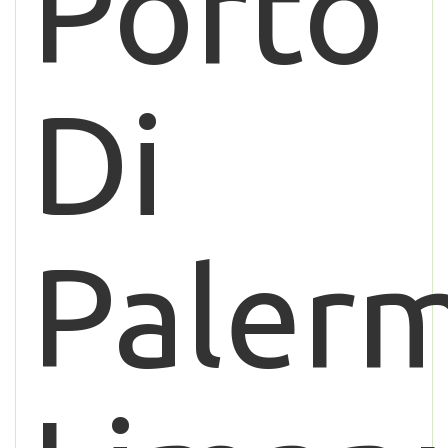
Porto
Di
Paler