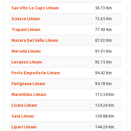
San Vito Lo Capo Limanı
56.73 Km
Sciacca Limanı
73.65 Km
Trapani Limanı
77.43 Km
Mazara Del Vallo Limanı
87.02 Km
Marsala Limanı
91.01 Km
Levanzo Limanı
92.15 Km
Porto Empedocle Limanı
94.42 Km
Favignana Limanı
94.78 Km
Marettimo Limanı
115.54 Km
Licata Limanı
124.26 Km
Gela Limanı
139.88 Km
Lipari Limanı
144.26 Km