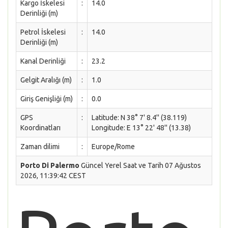
Kargo İskelesi
:
14.0
Derinliği (m)
Petrol İskelesi
:
14.0
Derinliği (m)
Kanal Derinliği
:
23.2
Gelgit Aralığı (m)
:
1.0
Giriş Genişliği (m)
:
0.0
GPS
:
Latitude: N 38° 7' 8.4'' (38.119)
Koordinatları
Longitude: E 13° 22' 48'' (13.38)
Zaman dilimi
:
Europe/Rome
Porto Di Palermo
Güncel Yerel Saat ve Tarih 07 Ağustos
2026, 11:39:42 CEST