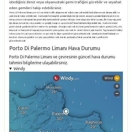
istediğiniz deniz veya okyanustaki gemi trafiğini görebilir ve seyahat
eden gemileri takip edebilirsiniz.
Porto Di Palermo limanı çevresi son deniz trafik akışını merak ediyorsanız yukarıdaki haritadan mevcut durumu anlık ve
canlı olarak takip edebilirsiniz. Haritadaki herhangi bir geminin bilgilerini öğrenmek amacıyla geminin bilgilerini gösteren
detay penceresini açmak için gemi takip haritasında bir gemiye tıklayın. Gemi simgesine tıklarsasanız, ülke bayrağı, gemi
tipi, durum, mevcut hız, rota, uzunluk ve genişlik, tonajı ve ayrıca hedef liman hakkında bilgi alabilirsiniz. Harita üzerinde
genel olarak gemilerin türleri renkler ile ayrılmıştır. Örneğin yeşil renk ile ticari gemi, kırmızı ile tanker gemisi (LNG, LPG,
kimyasal ve ham petrol taşıyan), koyu mavi ile yolcu gemisi, sarı renk ile sürat teknesi, açık mavi ile Tug, turuncu ile balıkçı
teknesi, mor ile yat tarzı tekneler ve gri renk ile diğer gemi türleri gösterilmektedir. Limanlarda demirli bulunan ve
hareket etmeyen gemiler ise yine aynı şekilde renk olarak ayrılmakta fakat yuvarlak daire şekilleri ile
gösterilmektedir.
Porto Di Palermo Limanı Hava Durumu
Porto Di Palermo Limanı ve çevresinin güncel hava durumu
tahmini bilgilerine ulaşabilirsiniz.
Windy