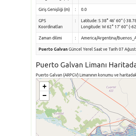
Giriş Genişliği (m)
:
0.0
GPS
:
Latitude: S 38° 46' 60'' (-38.
Koordinatları
Longitude: W 62° 17' 60'' (-62
Zaman dilimi
:
America/Argentina/Buenos_A
Puerto Galvan
Güncel Yerel Saat ve Tarih 07 Ağust
Puerto Galvan Limanı Haritad
Puerto Galvan (ARPGV) Limanının konumu ve haritadaki 
+
−