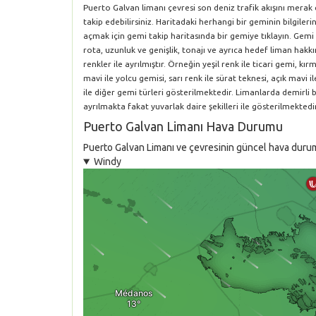
Puerto Galvan limanı çevresi son deniz trafik akışını merak
takip edebilirsiniz. Haritadaki herhangi bir geminin bilgile
açmak için gemi takip haritasında bir gemiye tıklayın. Gemi 
rota, uzunluk ve genişlik, tonajı ve ayrıca hedef liman hakkın
renkler ile ayrılmıştır. Örneğin yeşil renk ile ticari gemi, k
mavi ile yolcu gemisi, sarı renk ile sürat teknesi, açık mavi i
ile diğer gemi türleri gösterilmektedir. Limanlarda demirli
ayrılmakta fakat yuvarlak daire şekilleri ile gösterilmektedir
Puerto Galvan Limanı Hava Durumu
Puerto Galvan Limanı ve çevresinin güncel hava durumu 
Windy