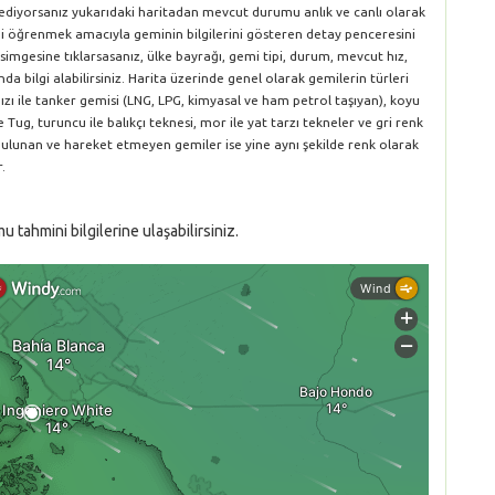
 ediyorsanız yukarıdaki haritadan mevcut durumu anlık ve canlı olarak
rini öğrenmek amacıyla geminin bilgilerini gösteren detay penceresini
simgesine tıklarsasanız, ülke bayrağı, gemi tipi, durum, mevcut hız,
da bilgi alabilirsiniz. Harita üzerinde genel olarak gemilerin türleri
ırmızı ile tanker gemisi (LNG, LPG, kimyasal ve ham petrol taşıyan), koyu
le Tug, turuncu ile balıkçı teknesi, mor ile yat tarzı tekneler ve gri renk
 bulunan ve hareket etmeyen gemiler ise yine aynı şekilde renk olarak
.
tahmini bilgilerine ulaşabilirsiniz.