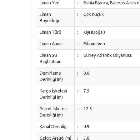
Liman Yeri
:
Bahía Blanca, Buenos Aires e
Liman
:
Çok Küçük
Büyüklüğü
Liman Türü
:
Kıyı (Doğal)
Liman Amacı
:
Bilinmeyen
Liman Su
:
Güney Atlantik Okyanusu
Bağlantıları
Demirleme
:
0.0
Derinliği (m)
Kargo İskelesi
:
7.9
Derinliği (m)
Petrol İskelesi
:
12.5
Derinliği (m)
Kanal Derinliği
:
4.9
Gelgit Aralığı (m)
:
3.0