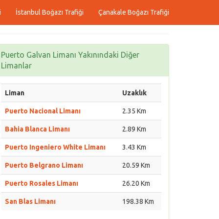
i
İstanbul Boğazı Trafiği
Çanakale Boğazı Trafiği
Puerto Galvan Limanı Yakınındaki Diğer
Limanlar
Liman
Uzaklık
Puerto Nacional Limanı
2.35 Km
Bahia Blanca Limanı
2.89 Km
Puerto Ingeniero White Limanı
3.43 Km
Puerto Belgrano Limanı
20.59 Km
Puerto Rosales Limanı
26.20 Km
San Blas Limanı
198.38 Km