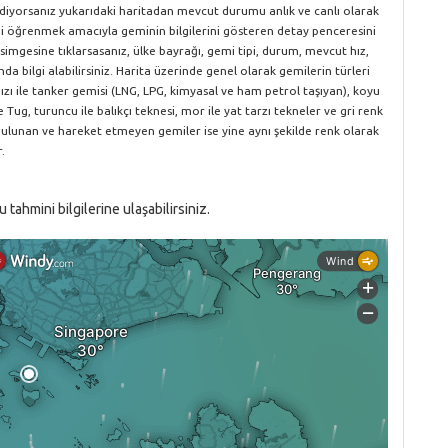
ediyorsanız yukarıdaki haritadan mevcut durumu anlık ve canlı olarak
rini öğrenmek amacıyla geminin bilgilerini gösteren detay penceresini
simgesine tıklarsasanız, ülke bayrağı, gemi tipi, durum, mevcut hız,
da bilgi alabilirsiniz. Harita üzerinde genel olarak gemilerin türleri
ırmızı ile tanker gemisi (LNG, LPG, kimyasal ve ham petrol taşıyan), koyu
le Tug, turuncu ile balıkçı teknesi, mor ile yat tarzı tekneler ve gri renk
 bulunan ve hareket etmeyen gemiler ise yine aynı şekilde renk olarak
.
ahmini bilgilerine ulaşabilirsiniz.