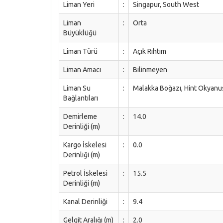
Liman Yeri
:
Singapur, South West
Liman
:
Orta
Büyüklüğü
Liman Türü
:
Açık Rıhtım
Liman Amacı
:
Bilinmeyen
Liman Su
:
Malakka Boğazı, Hint Okyanu
Bağlantıları
Demirleme
:
14.0
Derinliği (m)
Kargo İskelesi
:
0.0
Derinliği (m)
Petrol İskelesi
:
15.5
Derinliği (m)
Kanal Derinliği
:
9.4
Gelgit Aralığı (m)
:
2.0