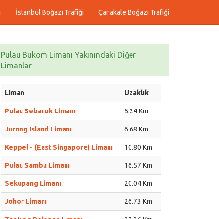
i
İstanbul Boğazı Trafiği
Çanakale Boğazı Trafiği
Pulau Bukom Limanı Yakınındaki Diğer
Limanlar
Liman
Uzaklık
Pulau Sebarok Limanı
5.24 Km
Jurong Island Limanı
6.68 Km
Keppel - (East Singapore) Limanı
10.80 Km
Pulau Sambu Limanı
16.57 Km
Sekupang Limanı
20.04 Km
Johor Limanı
26.73 Km