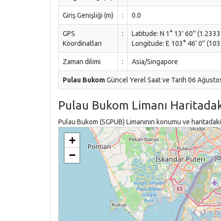
Giriş Genişliği (m)
:
0.0
GPS
:
Latitude: N 1° 13' 60'' (1.233
Koordinatları
Longitude: E 103° 46' 0'' (10
Zaman dilimi
:
Asia/Singapore
Pulau Bukom
Güncel Yerel Saat ve Tarih 06 Ağusto
Pulau Bukom Limanı Haritada
Pulau Bukom (SGPUB) Limanının konumu ve haritadaki y
+
−