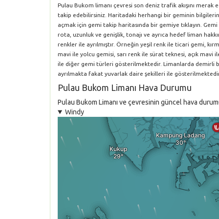
Pulau Bukom limanı çevresi son deniz trafik akışını merak 
takip edebilirsiniz. Haritadaki herhangi bir geminin bilgile
açmak için gemi takip haritasında bir gemiye tıklayın. Gemi 
rota, uzunluk ve genişlik, tonajı ve ayrıca hedef liman hakkın
renkler ile ayrılmıştır. Örneğin yeşil renk ile ticari gemi, k
mavi ile yolcu gemisi, sarı renk ile sürat teknesi, açık mavi i
ile diğer gemi türleri gösterilmektedir. Limanlarda demirli
ayrılmakta fakat yuvarlak daire şekilleri ile gösterilmektedir
Pulau Bukom Limanı Hava Durumu
Pulau Bukom Limanı ve çevresinin güncel hava durumu t
Windy