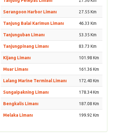
Tanjung Pelepas Limanı
27.36 Km
Serangoon Harbor Limanı
27.55 Km
Tanjung Balai Karimun Limanı
46.33 Km
Tanjunguban Limanı
53.35 Km
Tanjungpinang Limanı
83.73 Km
Kijang Limanı
101.98 Km
Muar Limanı
161.36 Km
Lalang Marine Terminal Limanı
172.40 Km
Sungaipakning Limanı
178.34 Km
Bengkalis Limanı
187.08 Km
Melaka Limanı
199.92 Km