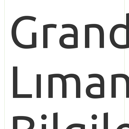
Gran
Lıman