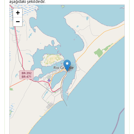
aşağıdaki şekildedir.
+
−