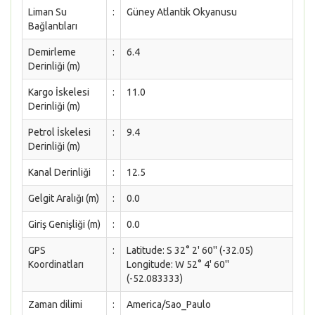
Liman Su
:
Güney Atlantik Okyanusu
Bağlantıları
Demirleme
:
6.4
Derinliği (m)
Kargo İskelesi
:
11.0
Derinliği (m)
Petrol İskelesi
:
9.4
Derinliği (m)
Kanal Derinliği
:
12.5
Gelgit Aralığı (m)
:
0.0
Giriş Genişliği (m)
:
0.0
GPS
:
Latitude: S 32° 2' 60'' (-32.05)
Koordinatları
Longitude: W 52° 4' 60''
(-52.083333)
Zaman dilimi
:
America/Sao_Paulo