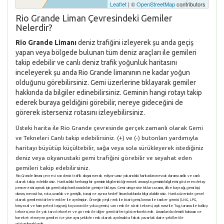
Leaflet
| ©
OpenStreetMap
contributors
Rio Grande Liman Çevresindeki Gemiler
Nelerdir?
Rio Grande Limanı
deniz trafiğini izleyerek şu anda geçiş
yapan veya bölgede bulunan tüm deniz araçları ile gemileri
takip edebilir ve canlı deniz trafik yoğunluk haritasını
inceleyerek şu anda Rio Grande limanının ne kadar yoğun
olduğunu görebilirsiniz. Gemi üzerlerine tıklayarak gemiler
hakkında da bilgiler edinebilirsiniz. Geminin hangi rotayı takip
ederek buraya geldiğini görebilir, nereye gideceğini de
görerek isterseniz rotasını izleyebilirsiniz.
Üsteki harita ile Rio Grande çevresinde gerçek zamanlı olarak Gemi
ve Tekneleri Canlı takip edebilirsiniz. (+) ve (-) butonları yardımıyla
haritayı büyütüp küçültebilir, sağa veya sola sürükleyerek istediğiniz
deniz veya okyanustaki gemi trafiğini görebilir ve seyahat eden
gemileri takip edebilirsiniz.
Rio Grande limanı çevresi son deniz trafik akışını merak ediyorsanız yukarıdaki haritadan mevcut durumu anlık ve canlı
olarak takip edebilirsiniz. Haritadaki herhangi bir geminin bilgilerini öğrenmek amacıyla geminin bilgilerini gösteren detay
penceresini açmak için gemi takip haritasında bir gemiye tıklayın. Gemi simgesine tıklarsasanız, ülke bayrağı, gemi tipi,
durum, mevcut hız, rota, uzunluk ve genişlik, tonajı ve ayrıca hedef liman hakkında bilgi alabilirsiniz. Harita üzerinde genel
olarak gemilerin türleri renkler ile ayrılmıştır. Örneğin yeşil renk ile ticari gemi, kırmızı ile tanker gemisi (LNG, LPG,
kimyasal ve ham petrol taşıyan), koyu mavi ile yolcu gemisi, sarı renk ile sürat teknesi, açık mavi ile Tug, turuncu ile balıkçı
teknesi, mor ile yat tarzı tekneler ve gri renk ile diğer gemi türleri gösterilmektedir. Limanlarda demirli bulunan ve
hareket etmeyen gemiler ise yine aynı şekilde renk olarak ayrılmakta fakat yuvarlak daire şekilleri ile
gösterilmektedir.